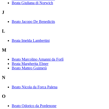
Beata Giuliana di Norwich
J
Beato Jacopo De Benedictis
L
Beata Imelda Lambertini
M
Beato Marcolino Amanni da Forlì
Beata Margherita Ebner
Beato Matteo Guimerà
N
Beato Nicola da Forca Palena
O
Beato Odorico da Pordenone