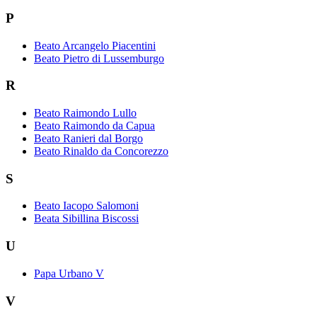
P
Beato Arcangelo Piacentini
Beato Pietro di Lussemburgo
R
Beato Raimondo Lullo
Beato Raimondo da Capua
Beato Ranieri dal Borgo
Beato Rinaldo da Concorezzo
S
Beato Iacopo Salomoni
Beata Sibillina Biscossi
U
Papa Urbano V
V