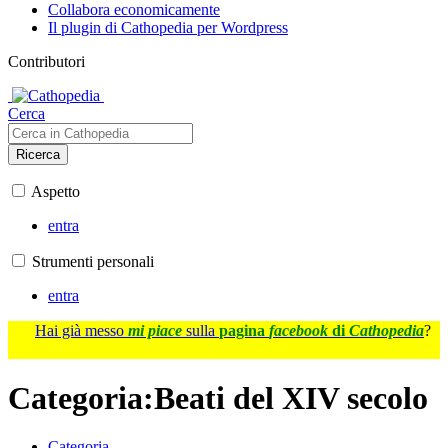
Collabora economicamente
Il plugin di Cathopedia per Wordpress
Contributori
Cerca
Ricerca
Aspetto
entra
Strumenti personali
entra
Hai già messo
mi piace
sulla
pagina
facebook
di
Cathopedia
?
Categoria
:
Beati del XIV secolo
Categoria