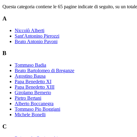
Questa categoria contiene le 65 pagine indicate di seguito, su un totale
A
Niccolò Alberti
Sant'Antonino Pierozzi
Beato Antonio Pavoni
B
Tommaso Badia
Beato Bartolomeo di Breganze
Agostino Bausa
Papa Benedetto XI
Papa Benedetto XIII
Girolamo Bernerio
Pietro Bertani
Alberto Boccanegra
Tommaso Pio Boggiani
Michele Bonelli
C