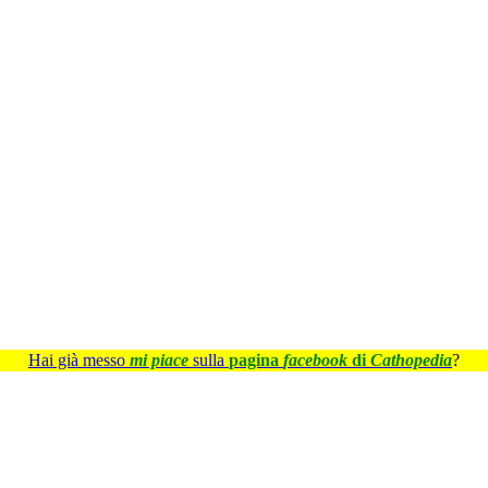
Hai già messo
mi piace
sulla
pagina
facebook
di
Cathopedia
?