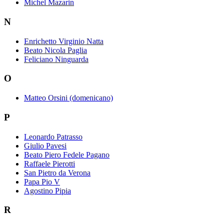
Michel Mazarin
N
Enrichetto Virginio Natta
Beato Nicola Paglia
Feliciano Ninguarda
O
Matteo Orsini (domenicano)
P
Leonardo Patrasso
Giulio Pavesi
Beato Piero Fedele Pagano
Raffaele Pierotti
San Pietro da Verona
Papa Pio V
Agostino Pipia
R