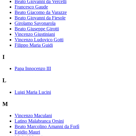
Beato Giovanni da Vercelli
Francesco Gaude
Beato Giacomo da Varazze
Beato Giovanni da Fiesole
Girolamo Savonarola
Beato Giuseppe Girotti
Vincenzo Giustiniani
Vincenzo Ludovico Gotti
Filippo Maria Guidi
I
Papa Innocenzo III
L
Luigi Maria Lucini
M
Vincenzo Maculani
Latino Malabranca Orsini
Beato Marcolino Amanni da Forlì
Egidio Mauri