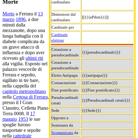
Morte
cardinalato
Morto
a Ferrara il
13
Dimissioni dal
[[{{{aPdim}}}]]
marzo
1896
, a due
cardinalato
minuti dalla
Cardinale per
mezzanotte, dopo una
Cardinale
lunga battaglia con il
elettore
diabete complicata da
un grave attacco di
Creazione a
{{{pseudocardinale}}}
influenza e dopo aver
pseudocardinale
ricevuto gli
ultimi riti
Creazione a
alla vigilia. Esposto nel
pseudocardinale
palazzo vescovile di
Ferrara e sepolto,
Eletto Antipapa
{{{antipapa}}}
sigillato in tre bare,
Consacrazione
{{{Consacrazione}}}
nella cappella del
Fine pontificato
{{{Fine pontificato}}}
capitolo metropolitano
nella
Certosa di Ferrara
,
Pseudocardinali
{{{Pseudocardinali creati}}}
presso il I Gran
creati
Claustro, Celletta Piano
Sede
{{{Sede}}}
Terra 0008. Il
17
Opposto a
maggio
1953
le sue
spoglie furono
Sostenuto da
trasportate e sepolte
Scomunicato
da
nella
cattedrale