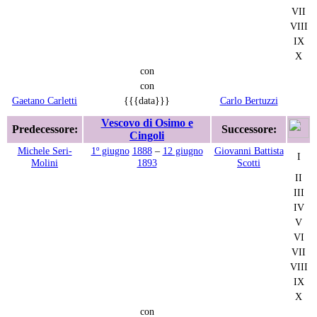
VII
VIII
IX
X
con
con
Gaetano Carletti
{{{data}}}
Carlo Bertuzzi
Vescovo di Osimo e
Predecessore:
Successore:
Cingoli
Michele Seri-
1º giugno
1888
–
12 giugno
Giovanni Battista
I
Molini
1893
Scotti
II
III
IV
V
VI
VII
VIII
IX
X
con