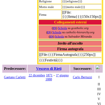
Religione
{{{religione}}}
Motto reale
{{{motto reale}}}
[[File:
Firma
{{{firma}}}|150x150px]]
Collegamenti esterni
(
)
Scheda
su
gcatholic.org
EN
(
)
Scheda
su
catholic-hierarchy.org
EN
(
)
Scheda
su
Salvador Miranda
EN
Invito all'ascolto
Firma autografa
[[File:{{{FirmaAutografa}}}|250px]]
{{{Festività}}}
Predecessore:
Vescovo di Rieti
Successore:
22 dicembre
1871
–
1º giugno
Gaetano Carletti
Carlo Bertuzzi
I
1888
II
III
IV
V
VI