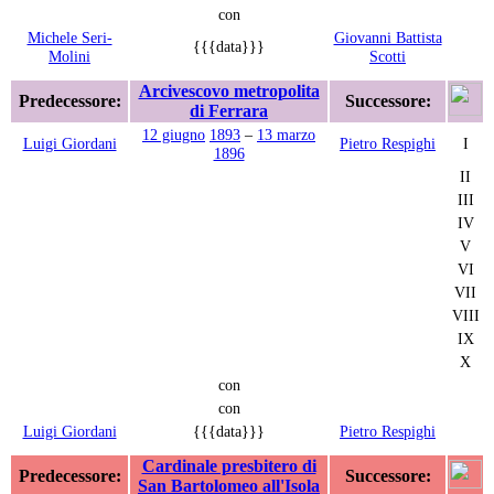
con
Michele Seri-
Giovanni Battista
{{{data}}}
Molini
Scotti
Arcivescovo metropolita
Predecessore:
Successore:
di Ferrara
12 giugno
1893
–
13 marzo
Luigi Giordani
Pietro Respighi
I
1896
II
III
IV
V
VI
VII
VIII
IX
X
con
con
Luigi Giordani
{{{data}}}
Pietro Respighi
Cardinale presbitero di
Predecessore:
Successore:
San Bartolomeo all'Isola