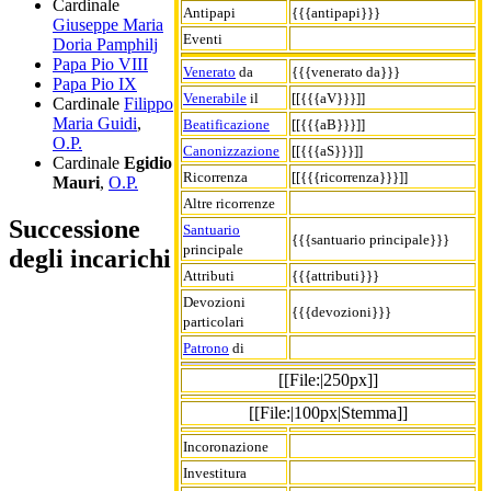
Cardinale
Antipapi
{{{antipapi}}}
Giuseppe Maria
Eventi
Doria Pamphilj
Papa Pio VIII
Venerato
da
{{{venerato da}}}
Papa Pio IX
Venerabile
il
[[{{{aV}}}]]
Cardinale
Filippo
Maria Guidi
,
Beatificazione
[[{{{aB}}}]]
O.P.
Canonizzazione
[[{{{aS}}}]]
Cardinale
Egidio
Ricorrenza
[[{{{ricorrenza}}}]]
Mauri
,
O.P.
Altre ricorrenze
Successione
Santuario
{{{santuario principale}}}
principale
degli incarichi
Attributi
{{{attributi}}}
Devozioni
{{{devozioni}}}
particolari
Patrono
di
[[File:|250px]]
[[File:|100px|Stemma]]
Incoronazione
Investitura