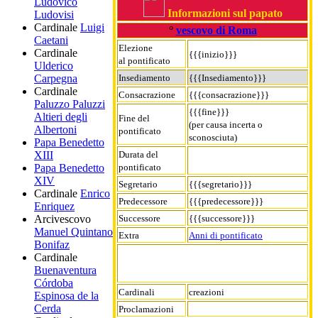
Ludovico
Informazioni sul papato
Ludovisi
Cardinale
Luigi
°
vescovo di Roma
Caetani
Elezione
Cardinale
{{{inizio}}}
al pontificato
Ulderico
Insediamento
{{{Insediamento}}}
Carpegna
Cardinale
Consacrazione
{{{consacrazione}}}
Paluzzo Paluzzi
{{{fine}}}
Altieri degli
Fine del
(per causa incerta o
Albertoni
pontificato
sconosciuta)
Papa Benedetto
Durata del
XIII
pontificato
Papa Benedetto
XIV
Segretario
{{{segretario}}}
Cardinale
Enrico
Predecessore
{{{predecessore}}}
Enriquez
Successore
{{{successore}}}
Arcivescovo
Manuel Quintano
Extra
Anni di pontificato
Bonifaz
Cardinale
Buenaventura
Córdoba
Cardinali
creazioni
Espinosa de la
Cerda
Proclamazioni