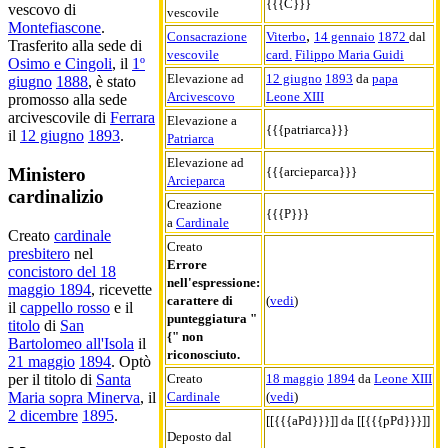
{{{C}}}
vescovo di
vescovile
Montefiascone
.
,
Consacrazione
Viterbo
14 gennaio
1872
dal
Trasferito alla sede di
vescovile
card.
Filippo Maria Guidi
Osimo e Cingoli
, il
1º
Elevazione ad
12 giugno
1893
da
papa
giugno
1888
, è stato
Arcivescovo
Leone XIII
promosso alla sede
arcivescovile di
Ferrara
Elevazione a
{{{patriarca}}}
il
12 giugno
1893
.
Patriarca
Elevazione ad
{{{arcieparca}}}
Ministero
Arcieparca
cardinalizio
Creazione
{{{P}}}
a
Cardinale
Creato
cardinale
Creato
presbitero
nel
Errore
concistoro del 18
nell'espressione:
maggio 1894
, ricevette
carattere di
(
vedi
)
il
cappello rosso
e il
punteggiatura "
titolo
di
San
{" non
Bartolomeo all'Isola
il
riconosciuto.
21 maggio
1894
. Optò
Creato
18 maggio
1894
da
Leone XIII
per il titolo di
Santa
Cardinale
(
vedi
)
Maria sopra Minerva
, il
2 dicembre
1895
.
[[{{{aPd}}}]] da [[{{{pPd}}}]]
Deposto dal