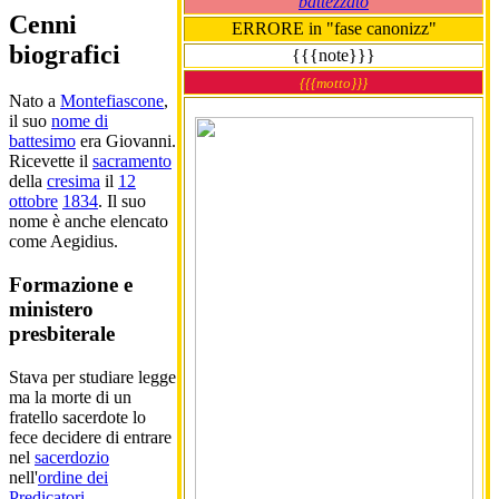
battezzato
Cenni
ERRORE in "fase canonizz"
biografici
{{{note}}}
{{{motto}}}
Nato a
Montefiascone
,
il suo
nome di
battesimo
era Giovanni.
Ricevette il
sacramento
della
cresima
il
12
ottobre
1834
. Il suo
nome è anche elencato
come Aegidius.
Formazione e
ministero
presbiterale
Stava per studiare legge
ma la morte di un
fratello sacerdote lo
fece decidere di entrare
nel
sacerdozio
nell'
ordine dei
Predicatori