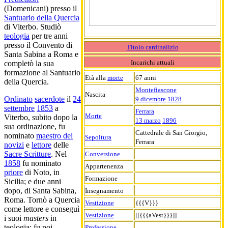
(Domenicani) presso il
Santuario della Quercia
di Viterbo. Studiò
teologia
per tre anni
presso il Convento di
Titolo cardinalizio
Santa Sabina a Roma e
Incarichi attuali
completò la sua
formazione al Santuario
Età alla
morte
67 anni
della Quercia.
Montefiascone
Nascita
Ordinato
sacerdote
il
24
9 dicembre
1828
settembre
1853
a
Ferrara
Morte
Viterbo, subito dopo la
13 marzo
1896
sua ordinazione, fu
Cattedrale di San Giorgio,
nominato
maestro dei
Sepoltura
Ferrara
novizi
e
lettore
delle
Sacre Scritture
. Nel
Conversione
1858
fu nominato
Appartenenza
priore
di Noto, in
Formazione
Sicilia; e due anni
dopo, di Santa Sabina,
Insegnamento
Roma. Tornò a Quercia
Vestizione
{{{V}}}
come lettore e conseguì
Vestizione
[[{{{aVest}}}]]
i suoi
masters
in
teologia; fu poi
Professione