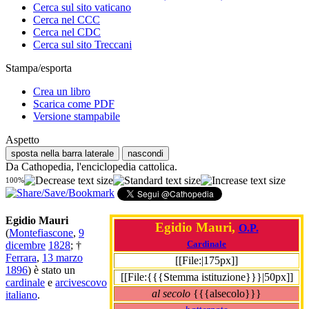
Cerca sul sito vaticano
Cerca nel CCC
Cerca nel CDC
Cerca sul sito Treccani
Stampa/esporta
Crea un libro
Scarica come PDF
Versione stampabile
Aspetto
sposta nella barra laterale
nascondi
Da Cathopedia, l'enciclopedia cattolica.
100%
Egidio Mauri
Egidio Mauri,
O.P.
(
Montefiascone
,
9
Cardinale
dicembre
1828
; †
Ferrara
,
13 marzo
[[File:|175px]]
1896
) è stato un
[[File:{{{Stemma istituzione}}}|50px]]
cardinale
e
arcivescovo
al secolo
{{{alsecolo}}}
italiano
.