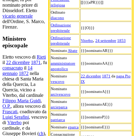
[[{{{aPR}}}]]
nominato priore di
religiosa
Düsseldorf. Eletto
Ordinato
vicario generale
diacono
dell'Ordine, S. Marco,
Ordinazione
Firenze.
{{{O}}}
presbiterale
Ministero
Ordinazione
,
Viterbo
24 settembre
1853
presbiterale
episcopale
Nominato
Abate
{{{nominatoAB}}}
Eletto vescovo di
Rieti
Nominato
il
22 dicembre
1871
, fu
amministratore
{{{nominatoAA}}}
consacrato
il
14
apostolico
gennaio
1872
nella
Nominato
22 dicembre
1871
da
papa Pio
chiesa di Santa Maria
vescovo
IX
della Quercia, La
Nominato
Quercia, vicino a
{{{nominatoA}}}
arcivescovo
Viterbo, dal cardinale
Filippo Maria Guidi
,
Nominato
{{{nominatoAE}}}
O.P.
, allora vescovo di
arcieparca
Frascati
, coadiuvato da
Nominato
Luigi Serafini
, vescovo
{{{nominatoP}}}
patriarca
di
Viterbo
poi
Nominato
eparca
{{{nominatoE}}}
cardinale, e da
Giuseppe Bovieri (
ch
),
Consacrazione