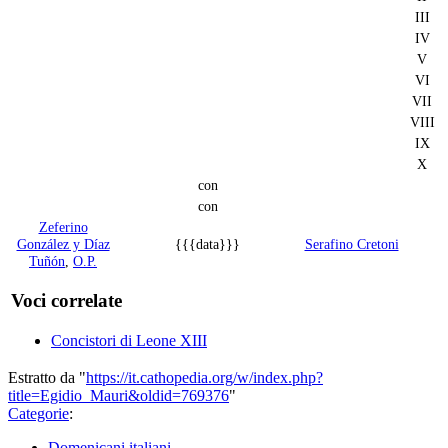
III
IV
V
VI
VII
VIII
IX
X
con
con
Zeferino
González y Díaz
{{{data}}}
Serafino Cretoni
Tuñón
,
O.P.
Voci correlate
Concistori di Leone XIII
Estratto da "
https://it.cathopedia.org/w/index.php?
title=Egidio_Mauri&oldid=769376
"
Categorie
:
Domenicani italiani