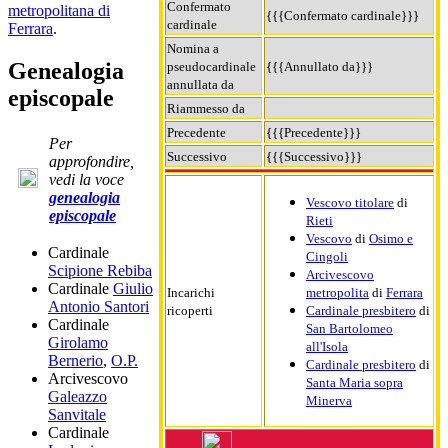
Confermato
metropolitana di
{{{Confermato cardinale}}}
cardinale
Ferrara
.
Nomina a
Genealogia
pseudocardinale
{{{Annullato da}}}
annullata da
episcopale
Riammesso da
Precedente
{{{Precedente}}}
Per
Successivo
{{{Successivo}}}
approfondire,
vedi la voce
genealogia
Vescovo titolare
di
episcopale
Rieti
Vescovo
di
Osimo e
Cardinale
Cingoli
Scipione Rebiba
Arcivescovo
Cardinale
Giulio
Incarichi
metropolita
di
Ferrara
Antonio Santori
ricoperti
Cardinale presbitero
di
Cardinale
San Bartolomeo
Girolamo
all'Isola
Bernerio
,
O.P.
Cardinale presbitero
di
Arcivescovo
Santa Maria sopra
Galeazzo
Minerva
Sanvitale
Cardinale