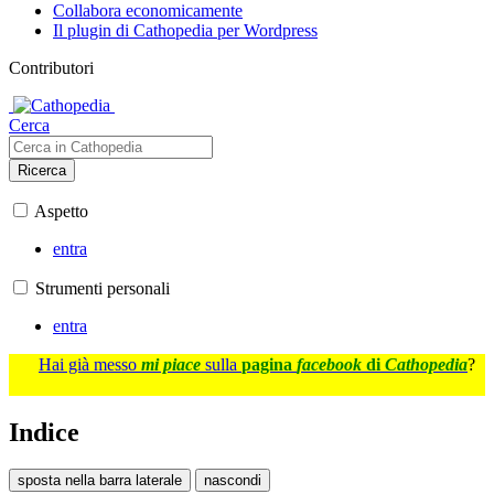
Collabora economicamente
Il plugin di Cathopedia per Wordpress
Contributori
Cerca
Ricerca
Aspetto
entra
Strumenti personali
entra
Hai già messo
mi piace
sulla
pagina
facebook
di
Cathopedia
?
Indice
sposta nella barra laterale
nascondi