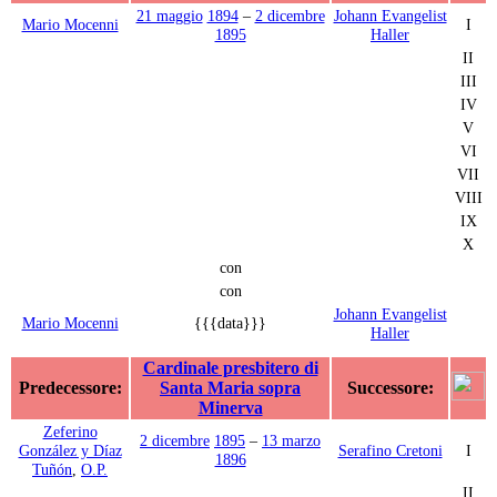
21 maggio
1894
–
2 dicembre
Johann Evangelist
Mario Mocenni
I
1895
Haller
II
III
IV
V
VI
VII
VIII
IX
X
con
con
Johann Evangelist
Mario Mocenni
{{{data}}}
Haller
Cardinale presbitero di
Predecessore:
Santa Maria sopra
Successore:
Minerva
Zeferino
2 dicembre
1895
–
13 marzo
González y Díaz
Serafino Cretoni
I
1896
Tuñón
,
O.P.
II