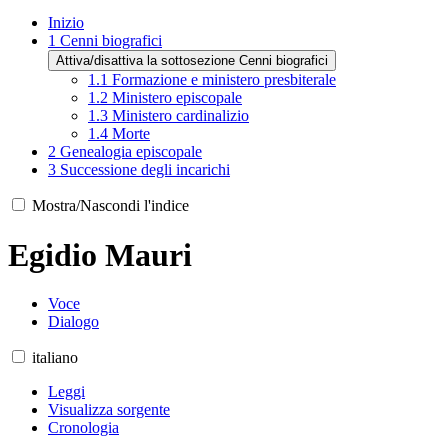
Inizio
1
Cenni biografici
Attiva/disattiva la sottosezione Cenni biografici
1.1
Formazione e ministero presbiterale
1.2
Ministero episcopale
1.3
Ministero cardinalizio
1.4
Morte
2
Genealogia episcopale
3
Successione degli incarichi
Mostra/Nascondi l'indice
Egidio Mauri
Voce
Dialogo
italiano
Leggi
Visualizza sorgente
Cronologia