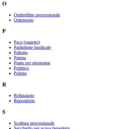
O
Ombrellino processionale
Ostensorio
P
Pace (oggetto)
Padiglione basilicale
Paliotto
Patena
Piatto per elemosine
Polittico
Pulpito
R
Reliquiario
Repositorio
S
Scultura processionale
Secchiello per acqua benedetta