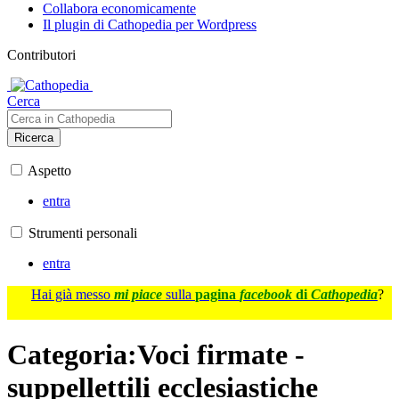
Collabora economicamente
Il plugin di Cathopedia per Wordpress
Contributori
Cerca
Ricerca
Aspetto
entra
Strumenti personali
entra
Hai già messo
mi piace
sulla
pagina
facebook
di
Cathopedia
?
Categoria
:
Voci firmate -
suppellettili ecclesiastiche