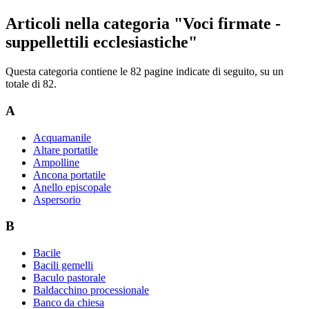
Articoli nella categoria "Voci firmate -
suppellettili ecclesiastiche"
Questa categoria contiene le 82 pagine indicate di seguito, su un
totale di 82.
A
Acquamanile
Altare portatile
Ampolline
Ancona portatile
Anello episcopale
Aspersorio
B
Bacile
Bacili gemelli
Baculo pastorale
Baldacchino processionale
Banco da chiesa