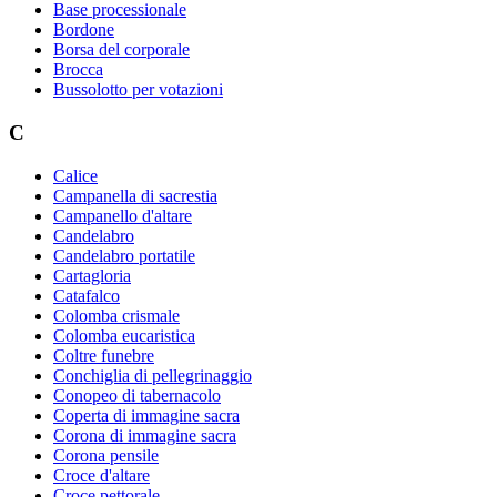
Base processionale
Bordone
Borsa del corporale
Brocca
Bussolotto per votazioni
C
Calice
Campanella di sacrestia
Campanello d'altare
Candelabro
Candelabro portatile
Cartagloria
Catafalco
Colomba crismale
Colomba eucaristica
Coltre funebre
Conchiglia di pellegrinaggio
Conopeo di tabernacolo
Coperta di immagine sacra
Corona di immagine sacra
Corona pensile
Croce d'altare
Croce pettorale