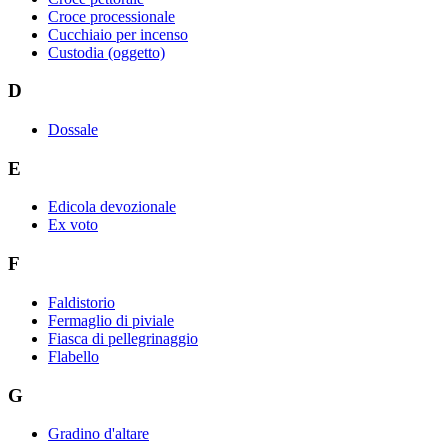
Croce processionale
Cucchiaio per incenso
Custodia (oggetto)
D
Dossale
E
Edicola devozionale
Ex voto
F
Faldistorio
Fermaglio di piviale
Fiasca di pellegrinaggio
Flabello
G
Gradino d'altare