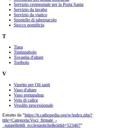
Servizio cerimoniale per la Porta Santa
Servizio da lavabo
Servizio da viatico
Sportello di tabernacolo
Stocco pontificio
T
Tiara
Tintinnabolo
Tovaglia d'altare
Turibolo
V
Vasetto per Oli santi
Vaso d'altare
Vaso portapalma
Velo di calice
Vessillo processionale
Estratto da "
https://it.cathopedia.org/w/index.php?
title=Categoria:Voci_firmate_-
_suppellettili_ecclesiastiche&oldid=523467
"