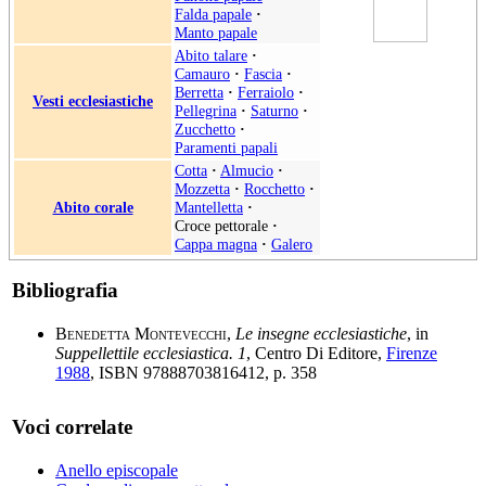
Falda papale
·
Manto papale
Abito talare
·
Camauro
·
Fascia
·
Berretta
·
Ferraiolo
·
Vesti ecclesiastiche
Pellegrina
·
Saturno
·
Zucchetto
·
Paramenti papali
Cotta
·
Almucio
·
Mozzetta
·
Rocchetto
·
Abito corale
Mantelletta
·
Croce pettorale
·
Cappa magna
·
Galero
Bibliografia
Benedetta Montevecchi
,
Le insegne ecclesiastiche
, in
Suppellettile ecclesiastica. 1
, Centro Di Editore,
Firenze
1988
, ISBN 97888703816412, p. 358
Voci correlate
Anello episcopale