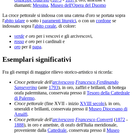
diamanti;
Messina
,
Museo dell'Opera del Duomo
La croce pettorale si indossa con una catena d'oro se portata sopra
l'
abito talare
o sotto i
paramenti liturgici
, o con un
cordone
se
indossato sopra l'
abito corale
, di colore:
verde
e oro
per i vescovi e gli arcivescovi,
rosso
e oro
per i cardinali e
oro
per il
papa
.
Esemplari significativi
Fra gli esempi di maggior rilievo storico-artistico si ricorda:
Croce pettorale dell'
arcivescovo
Francesco Ferdinando
Sanseverino
(ante
1793
), in oro, zaffiri e brillanti, di bottega
orafa palermitana, conservata presso il
Tesoro della Cattedrale
di Palermo
.
Croce pettorale
(fine XVII - inizio
XVIII secolo
), in oro,
smeraldi e brillanti, conservata presso il
Museo Diocesano di
Amalfi
.
Croce pettorale dell'
arcivescovo
Francesco Converti
(
1872
-
1888
), in oro e ametiste, di orafo dell'Italia meridionale,
proveniente dalla
Cattedrale
, conservata presso il
Museo