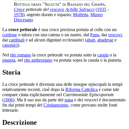
Bottega orafa "Selecta" di Bassano del Grappa
,
Croce
pettorale del
vescovo
Achille Salvucci
(
1935
-
1978
), argento dorato e topazio;
Molfetta
,
Museo
Diocesano
La
croce pettorale
è una croce preziosa portata al collo con un
cordone
o talora con una catena o un nastro, dal
Papa
, dai
vescovi
,
dai
cardinali
e ad alcuni dignitari ecclesiastici (
abati
,
abadesse
e
canonici
).
Nel
rito romano
la croce pettorale va portata sotto la
casula
o la
pianeta
, nel
rito ambrosiano
va portata sopra la casula o la pianeta.
Storia
La croce pettorale è divenuta una delle insegne episcopali in tempi
relativamente recenti, cioè dopo la
Riforma Cattolica
e come tale
compare citata esplicitamente nel
Caerimoniale Episcoporum
(
1606
). Ma il suo uso da parte del
papa
e dei vescovi è documentato
fin dai primi tempi del
Cristianesimo
, come provano molte fonti
letterarie.
Descrizione