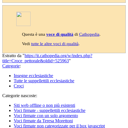
Questa è una
voce di qualità
di
Cathopedia
.
Vedi
tutte le altre voci di qualità
.
Estratto da "
https://it.cathopedia.org/w/index.php?
title=Croce_pettorale&oldid=525963
"
Categorie
:
Insegne ecclesiastiche
Tutte le suppellettili ecclesiastiche
Croci
Categorie nascoste:
Siti web offline o non più esistenti
Voci firmate - suppellettili ecclesiastiche
Voci firmate con un solo argomento
Voci firmate da Teresa Morettoni
Voci firmate non categorizzate per il box javascript