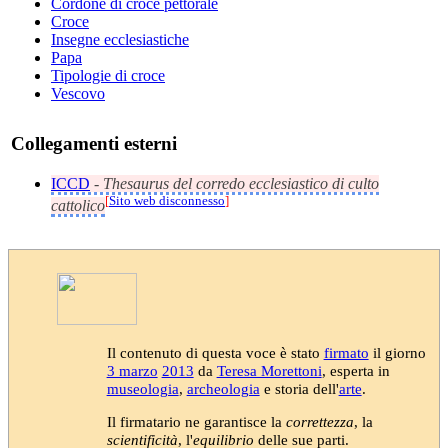
Cordone di croce pettorale
Croce
Insegne ecclesiastiche
Papa
Tipologie di croce
Vescovo
Collegamenti esterni
ICCD
-
Thesaurus del corredo ecclesiastico di culto
[
Sito web disconnesso
]
cattolico
Il contenuto di questa voce è stato
firmato
il giorno
3 marzo
2013
da
Teresa Morettoni
, esperta in
museologia
,
archeologia
e storia dell'
arte
.
Il firmatario ne garantisce la
correttezza
, la
scientificità
, l'
equilibrio
delle sue parti.