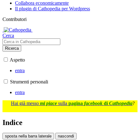
Collabora economicamente
Il plugin di Cathopedia per Wordpress
Contributori
Cerca
Ricerca
Aspetto
entra
Strumenti personali
entra
Hai già messo
mi piace
sulla
pagina
facebook
di
Cathopedia
?
Indice
sposta nella barra laterale
nascondi