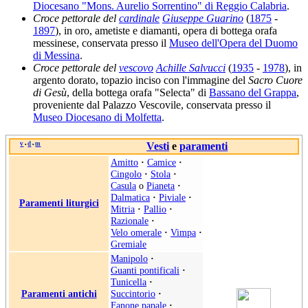
Diocesano "Mons. Aurelio Sorrentino" di Reggio Calabria
.
Croce pettorale del
cardinale
Giuseppe Guarino
(
1875
-
1897
), in oro, ametiste e diamanti, opera di bottega orafa
messinese, conservata presso il
Museo dell'Opera del Duomo
di Messina
.
Croce pettorale del
vescovo
Achille Salvucci
(
1935
-
1978
), in
argento dorato, topazio inciso con l'immagine del
Sacro Cuore
di Gesù
, della bottega orafa "Selecta" di
Bassano del Grappa
,
proveniente dal Palazzo Vescovile, conservata presso il
Museo Diocesano di Molfetta
.
v
d
m
Vesti
e
paramenti
•
•
Amitto
·
Camice
·
Cingolo
·
Stola
·
Casula
o
Pianeta
·
Dalmatica
·
Piviale
·
Paramenti liturgici
Mitria
·
Pallio
·
Razionale
·
Velo omerale
·
Vimpa
·
Gremiale
Manipolo
·
Guanti pontificali
·
Tunicella
·
Paramenti antichi
Succintorio
·
Fanone papale
·