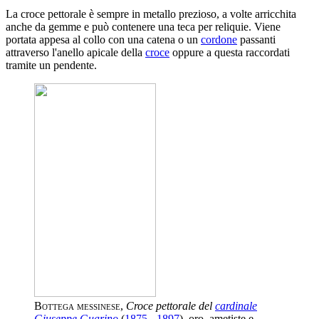
La croce pettorale è sempre in metallo prezioso, a volte arricchita
anche da gemme e può contenere una teca per reliquie. Viene
portata appesa al collo con una catena o un
cordone
passanti
attraverso l'anello apicale della
croce
oppure a questa raccordati
tramite un pendente.
Bottega messinese
,
Croce pettorale del
cardinale
Giuseppe Guarino
(
1875
-
1897
), oro, ametiste e