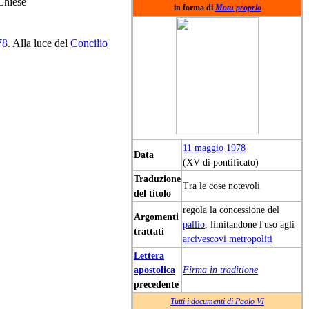
 Chiese
in forma di
Motu proprio
78
. Alla luce del
Concilio
11 maggio
1978
Data
(XV di pontificato)
Traduzione
Tra le cose notevoli
del titolo
regola la concessione del
Argomenti
pallio
, limitandone l'uso agli
trattati
arcivescovi metropoliti
Lettera
apostolica
Firma in traditione
precedente
Tutti i documenti di Paolo VI