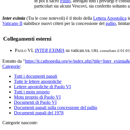
in poi il sacro
Pallio
, abrogati tutti i privilegi e co
particolari sia alcuni Vescovi, sia conferito soltanto 
Inter eximia
(Tra le cose notevoli) è il titolo della
Lettera Apostolica
i
Vaticano II
stabilisce nuovi criteri per la concessione del
pallio
, limita
Collegamenti esterni
Paolo VI
,
INTER EXIMIA
su vatican.va.
URL consultato il 01-0
Estratto da "
https://it.cathopedia.org/w/index.php?title=Inter_eximi
Categorie
:
Tutti i documenti papali
Tutte le lettere apostoliche
Lettere apostoliche di Paolo VI
Tutti i motu proprio
Motu proprio di Paolo VI
Documenti di Paolo VI
Documenti papali sulla concessione del pallio
Documenti papali del 1978
Categorie nascoste: