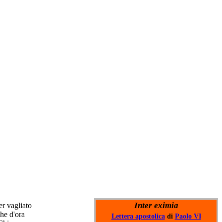
Inter eximia
r vagliato
he d'ora
Lettera apostolica
di
Paolo VI