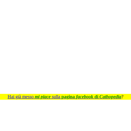
Hai già messo
mi piace
sulla
pagina
facebook
di
Cathopedia
?