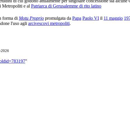
nsuetudini di cui godono attualmente per singolare concessione sia alcune
ai Metropoliti e al
Patriarca di Gerusalemme di rito latino
n forma di
Motu Proprio
promulgata da
Papa
Paolo VI
il
11 maggio
19
ndone l'uso agli
arcivescovi metropoliti
.
3-2026
a&oldid=783197
"