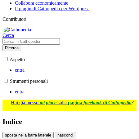
Collabora economicamente
Il plugin di Cathopedia per Wordpress
Contributori
Cerca
Ricerca
Aspetto
entra
Strumenti personali
entra
Hai già messo
mi piace
sulla
pagina
facebook
di
Cathopedia
?
Indice
sposta nella barra laterale
nascondi