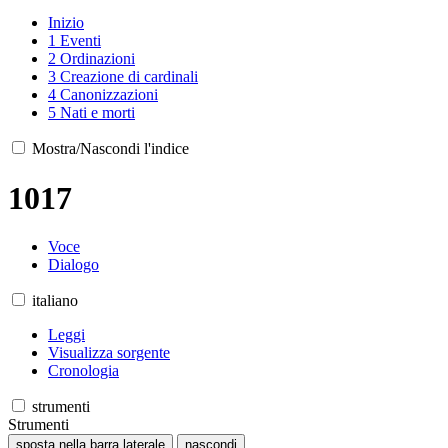
Inizio
1
Eventi
2
Ordinazioni
3
Creazione di cardinali
4
Canonizzazioni
5
Nati e morti
Mostra/Nascondi l'indice
1017
Voce
Dialogo
italiano
Leggi
Visualizza sorgente
Cronologia
strumenti
Strumenti
sposta nella barra laterale
nascondi