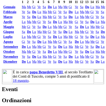
1
2
3
4
5
6
7
8
9
10
11
12
13
14
15
16
Gennaio
Ma
Me
Gi
Ve
Sa
Do
Lu
Ma
Me
Gi
Ve
Sa
Do
Lu
Ma
Me
Febbraio
Ve
Sa
Do
Lu
Ma
Me
Gi
Ve
Sa
Do
Lu
Ma
Me
Gi
Ve
Sa
Marzo
Ve
Sa
Do
Lu
Ma
Me
Gi
Ve
Sa
Do
Lu
Ma
Me
Gi
Ve
Sa
Aprile
Lu
Ma
Me
Gi
Ve
Sa
Do
Lu
Ma
Me
Gi
Ve
Sa
Do
Lu
Ma
Maggio
Me
Gi
Ve
Sa
Do
Lu
Ma
Me
Gi
Ve
Sa
Do
Lu
Ma
Me
Gi
Giugno
Sa
Do
Lu
Ma
Me
Gi
Ve
Sa
Do
Lu
Ma
Me
Gi
Ve
Sa
Do
Luglio
Lu
Ma
Me
Gi
Ve
Sa
Do
Lu
Ma
Me
Gi
Ve
Sa
Do
Lu
Ma
Agosto
Gi
Ve
Sa
Do
Lu
Ma
Me
Gi
Ve
Sa
Do
Lu
Ma
Me
Gi
Ve
Settembre
Do
Lu
Ma
Me
Gi
Ve
Sa
Do
Lu
Ma
Me
Gi
Ve
Sa
Do
Lu
Ottobre
Ma
Me
Gi
Ve
Sa
Do
Lu
Ma
Me
Gi
Ve
Sa
Do
Lu
Ma
Me
Novembre
Ve
Sa
Do
Lu
Ma
Me
Gi
Ve
Sa
Do
Lu
Ma
Me
Gi
Ve
Sa
Dicembre
Do
Lu
Ma
Me
Gi
Ve
Sa
Do
Lu
Ma
Me
Gi
Ve
Sa
Do
Lu
È in carica
papa Benedetto VIII
, al secolo Teofilatto
dei Conti di Tuscolo, compie 5 anni di pontificato il
18 maggio
.
Eventi
Ordinazioni