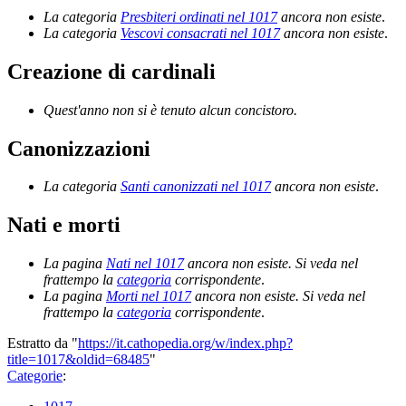
La categoria
Presbiteri ordinati nel 1017
ancora non esiste
.
La categoria
Vescovi consacrati nel 1017
ancora non esiste
.
Creazione di cardinali
Quest'anno non si è tenuto alcun concistoro.
Canonizzazioni
La categoria
Santi canonizzati nel 1017
ancora non esiste
.
Nati e morti
La pagina
Nati nel 1017
ancora non esiste. Si veda nel
frattempo la
categoria
corrispondente
.
La pagina
Morti nel 1017
ancora non esiste. Si veda nel
frattempo la
categoria
corrispondente
.
Estratto da "
https://it.cathopedia.org/w/index.php?
title=1017&oldid=68485
"
Categorie
: