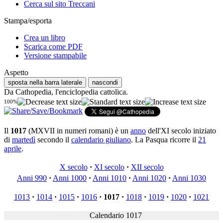
Cerca sul sito Treccani
Stampa/esporta
Crea un libro
Scarica come PDF
Versione stampabile
Aspetto
sposta nella barra laterale
nascondi
Da Cathopedia, l'enciclopedia cattolica.
100%
Il
1017
(MXVII in numeri romani) è un
anno
dell'XI secolo iniziato
di
martedì
secondo il
calendario giuliano
. La Pasqua ricorre il
21
aprile
.
X secolo
·
XI secolo
·
XII secolo
Anni 990
·
Anni 1000
·
Anni 1010
·
Anni 1020
·
Anni 1030
1013
·
1014
·
1015
·
1016
·
1017
·
1018
·
1019
·
1020
·
1021
Calendario 1017