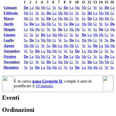
1
2
3
4
5
6
7
8
9
10
11
12
13
14
15
16
Gennaio
Do
Lu
Ma
Me
Gi
Ve
Sa
Do
Lu
Ma
Me
Gi
Ve
Sa
Do
Lu
Febbraio
Me
Gi
Ve
Sa
Do
Lu
Ma
Me
Gi
Ve
Sa
Do
Lu
Ma
Me
Gi
Marzo
Me
Gi
Ve
Sa
Do
Lu
Ma
Me
Gi
Ve
Sa
Do
Lu
Ma
Me
Gi
Aprile
Sa
Do
Lu
Ma
Me
Gi
Ve
Sa
Do
Lu
Ma
Me
Gi
Ve
Sa
Do
Maggio
Lu
Ma
Me
Gi
Ve
Sa
Do
Lu
Ma
Me
Gi
Ve
Sa
Do
Lu
Ma
Giugno
Gi
Ve
Sa
Do
Lu
Ma
Me
Gi
Ve
Sa
Do
Lu
Ma
Me
Gi
Ve
Luglio
Sa
Do
Lu
Ma
Me
Gi
Ve
Sa
Do
Lu
Ma
Me
Gi
Ve
Sa
Do
Agosto
Ma
Me
Gi
Ve
Sa
Do
Lu
Ma
Me
Gi
Ve
Sa
Do
Lu
Ma
Me
Settembre
Ve
Sa
Do
Lu
Ma
Me
Gi
Ve
Sa
Do
Lu
Ma
Me
Gi
Ve
Sa
Ottobre
Do
Lu
Ma
Me
Gi
Ve
Sa
Do
Lu
Ma
Me
Gi
Ve
Sa
Do
Lu
Novembre
Me
Gi
Ve
Sa
Do
Lu
Ma
Me
Gi
Ve
Sa
Do
Lu
Ma
Me
Gi
Dicembre
Ve
Sa
Do
Lu
Ma
Me
Gi
Ve
Sa
Do
Lu
Ma
Me
Gi
Ve
Sa
È in carica
papa Gregorio II
, compie 4 anni di
pontificato il
19 maggio
.
Eventi
Ordinazioni