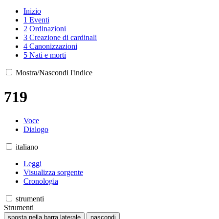
Inizio
1
Eventi
2
Ordinazioni
3
Creazione di cardinali
4
Canonizzazioni
5
Nati e morti
Mostra/Nascondi l'indice
719
Voce
Dialogo
italiano
Leggi
Visualizza sorgente
Cronologia
strumenti
Strumenti
sposta nella barra laterale
nascondi