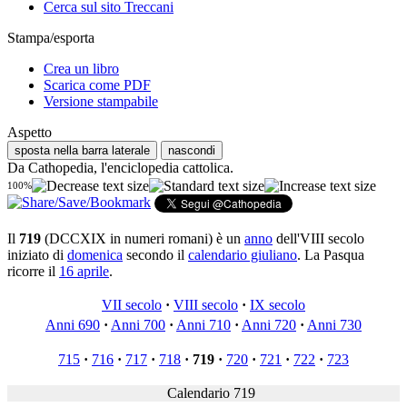
Cerca sul sito Treccani
Stampa/esporta
Crea un libro
Scarica come PDF
Versione stampabile
Aspetto
sposta nella barra laterale
nascondi
Da Cathopedia, l'enciclopedia cattolica.
100%
Il
719
(DCCXIX in numeri romani) è un
anno
dell'VIII secolo
iniziato di
domenica
secondo il
calendario giuliano
. La Pasqua
ricorre il
16 aprile
.
VII secolo
·
VIII secolo
·
IX secolo
Anni 690
·
Anni 700
·
Anni 710
·
Anni 720
·
Anni 730
715
·
716
·
717
·
718
·
719
·
720
·
721
·
722
·
723
Calendario 719