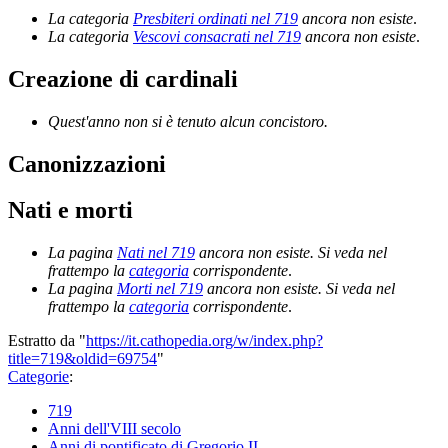
La categoria
Presbiteri ordinati nel 719
ancora non esiste
.
La categoria
Vescovi consacrati nel 719
ancora non esiste
.
Creazione di cardinali
Quest'anno non si è tenuto alcun concistoro.
Canonizzazioni
Nati e morti
La pagina
Nati nel 719
ancora non esiste. Si veda nel
frattempo la
categoria
corrispondente
.
La pagina
Morti nel 719
ancora non esiste. Si veda nel
frattempo la
categoria
corrispondente
.
Estratto da "
https://it.cathopedia.org/w/index.php?
title=719&oldid=69754
"
Categorie
:
719
Anni dell'VIII secolo
Anni di pontificato di Gregorio II