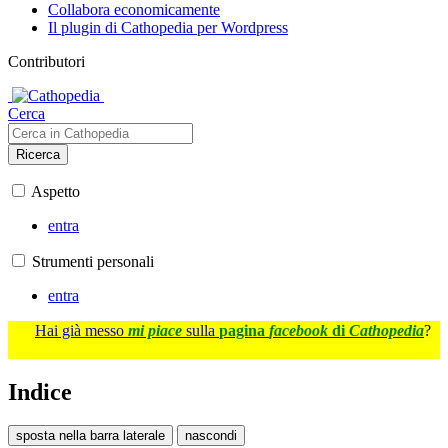
Collabora economicamente
Il plugin di Cathopedia per Wordpress
Contributori
Cerca
Ricerca
Aspetto
entra
Strumenti personali
entra
Hai già messo
mi piace
sulla
pagina
facebook
di
Cathopedia
?
Indice
sposta nella barra laterale
nascondi