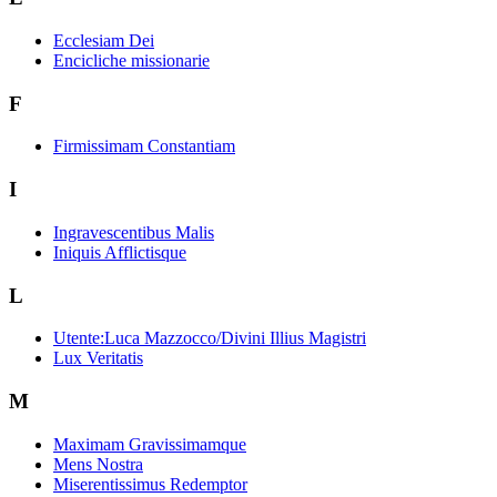
Ecclesiam Dei
Encicliche missionarie
F
Firmissimam Constantiam
I
Ingravescentibus Malis
Iniquis Afflictisque
L
Utente:Luca Mazzocco/Divini Illius Magistri
Lux Veritatis
M
Maximam Gravissimamque
Mens Nostra
Miserentissimus Redemptor