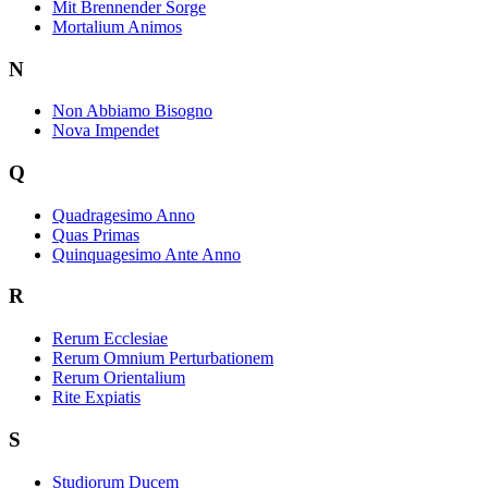
Mit Brennender Sorge
Mortalium Animos
N
Non Abbiamo Bisogno
Nova Impendet
Q
Quadragesimo Anno
Quas Primas
Quinquagesimo Ante Anno
R
Rerum Ecclesiae
Rerum Omnium Perturbationem
Rerum Orientalium
Rite Expiatis
S
Studiorum Ducem