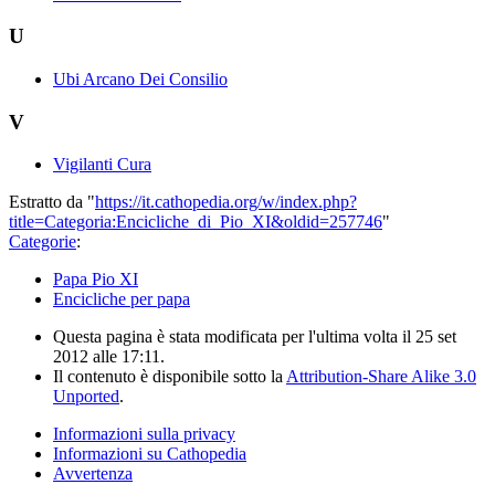
U
Ubi Arcano Dei Consilio
V
Vigilanti Cura
Estratto da "
https://it.cathopedia.org/w/index.php?
title=Categoria:Encicliche_di_Pio_XI&oldid=257746
"
Categorie
:
Papa Pio XI
Encicliche per papa
Questa pagina è stata modificata per l'ultima volta il 25 set
2012 alle 17:11.
Il contenuto è disponibile sotto la
Attribution-Share Alike 3.0
Unported
.
Informazioni sulla privacy
Informazioni su Cathopedia
Avvertenza