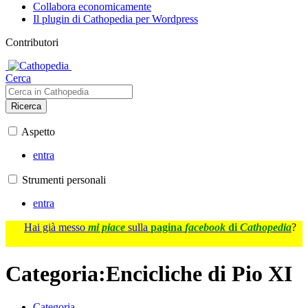
Collabora economicamente
Il plugin di Cathopedia per Wordpress
Contributori
Cerca
Ricerca
Aspetto
entra
Strumenti personali
entra
Hai già messo
mi piace
sulla
pagina
facebook
di
Cathopedia
?
Categoria
:
Encicliche di Pio XI
Categoria