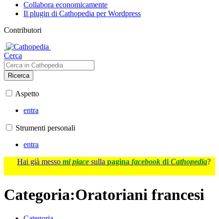
Collabora economicamente
Il plugin di Cathopedia per Wordpress
Contributori
Cerca
Ricerca
Aspetto
entra
Strumenti personali
entra
Hai già messo
mi piace
sulla
pagina
facebook
di
Cathopedia
?
Categoria
:
Oratoriani francesi
Categoria