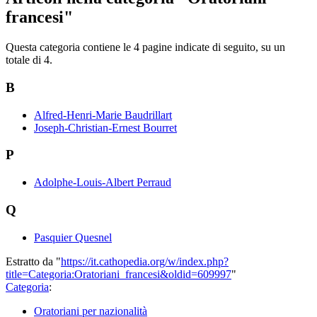
francesi"
Questa categoria contiene le 4 pagine indicate di seguito, su un
totale di 4.
B
Alfred-Henri-Marie Baudrillart
Joseph-Christian-Ernest Bourret
P
Adolphe-Louis-Albert Perraud
Q
Pasquier Quesnel
Estratto da "
https://it.cathopedia.org/w/index.php?
title=Categoria:Oratoriani_francesi&oldid=609997
"
Categoria
:
Oratoriani per nazionalità