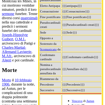
pseudocardinale
Montceau les Mines, in
cui morirono ventidue
Eletto Antipapa
{{{antipapa}}}
minatori, predicò il loro
Consacrazione
{{{Consacrazione}}}
sermone
funebre. Tenne
Fine pontificato
{{{Fine pontificato}}}
diversi corsi
quaresimali
nella sua cattedrale e
Pseudocardinali
{{{Pseudocardinali creati}}}
predicò i sermoni
creati
funebri dei cardinali
Sede
{{{Sede}}}
Joseph-Hippolyte
Opposto a
Guibert
,
O.M.I.
,
arcivescovo di Parigi e
Sostenuto da
Charles-Martial-
Scomunicato
da
Allemand Lavigerie
,
Confermato
M.Afr.
, arcivescovo di
{{{Confermato cardinale}}}
cardinale
Algeri
e poi cardinale.
Nomina a
Morte
pseudocardinale
{{{Annullato da}}}
annullata da
Riammesso da
Morto
il
10 febbraio
1906
, durante la notte,
Precedente
{{{Precedente}}}
ad Autun, per le
Successivo
{{{Successivo}}}
complicazioni di una
doppia polmonite
Vescovo
di
Autun
(contratta una settimana