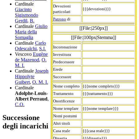
Cardinale
Devozioni
{{{devozioni}}}
Giacinto
particolari
Sigismondo
Patrono
di
Gerdil
,
B.
Cardinale
Giulio
[[File:|250px]]
Maria della
[[File:|100px|Stemma]]
Somaglia
Cardinale
Carlo
Incoronazione
Odescalchi
,
S.I.
Vescovo
Eugène
Investitura
de Mazenod
,
O.
Predecessore
M. I.
Erede
Cardinale
Joseph
Hippolyte
Successore
Guibert
,
O. M. I.
Nome completo
{{{nome completo}}}
Cardinale
Adolphe-Louis-
Trattamento
{{{trattamento}}}
Albert Perraud
,
Onorificenze
C.O.
Nome templare
{{{nome templare}}}
Nomi postumi
Successione
Altri titoli
degli incarichi
Casa reale
{{{casa reale}}}
Dinastia
{{{dinastia}}}