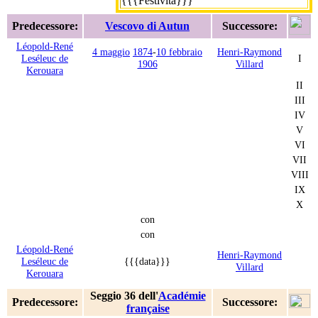
{{{Festività}}}
Predecessore:
Vescovo di Autun
Successore:
Léopold-René
4 maggio
1874
-
10 febbraio
Henri-Raymond
Leséleuc de
I
1906
Villard
Kerouara
II
III
IV
V
VI
VII
VIII
IX
X
con
con
Léopold-René
Henri-Raymond
Leséleuc de
{{{data}}}
Villard
Kerouara
Seggio 36 dell'
Académie
Predecessore:
Successore:
française