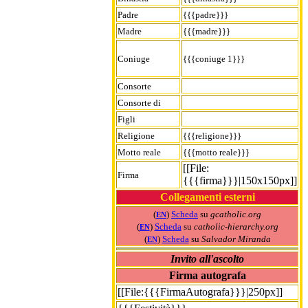
Padre
{{{padre}}}
Madre
{{{madre}}}
Coniuge
{{{coniuge 1}}}
Consorte
Consorte di
Figli
Religione
{{{religione}}}
Motto reale
{{{motto reale}}}
[[File:
Firma
{{{firma}}}|150x150px]]
Collegamenti esterni
(
)
Scheda
su
gcatholic.org
EN
(
)
Scheda
su
catholic-hierarchy.org
EN
(
)
Scheda
su
Salvador Miranda
EN
Invito all'ascolto
Firma autografa
[[File:{{{FirmaAutografa}}}|250px]]