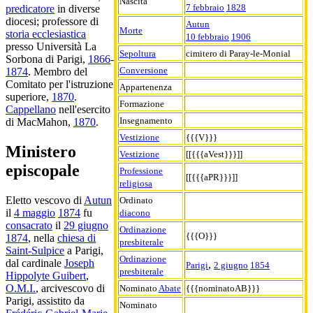
Nascita
7 febbraio
1828
predicatore
in diverse
diocesi; professore di
Autun
Morte
storia ecclesiastica
10 febbraio
1906
presso Università La
Sepoltura
cimitero di Paray-le-Monial
Sorbona di Parigi,
1866
-
Conversione
1874
. Membro del
Comitato per l'istruzione
Appartenenza
superiore,
1870
.
Formazione
Cappellano
nell'esercito
Insegnamento
di MacMahon,
1870
.
Vestizione
{{{V}}}
Ministero
Vestizione
[[{{{aVest}}}]]
episcopale
Professione
[[{{{aPR}}}]]
religiosa
Eletto vescovo di
Autun
Ordinato
il
4 maggio
1874
fu
diacono
consacrato
il
29 giugno
Ordinazione
{{{O}}}
1874
, nella
chiesa di
presbiterale
Saint-Sulpice
a Parigi,
Ordinazione
dal cardinale
Joseph
,
Parigi
2 giugno
1854
presbiterale
Hippolyte Guibert
,
O.M.I.
, arcivescovo di
Nominato
Abate
{{{nominatoAB}}}
Parigi, assistito da
Nominato