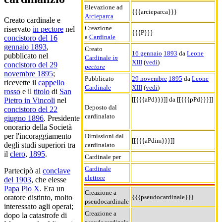
Elevazione ad
{{{arcieparca}}}
Arcieparca
Creato cardinale e
Creazione
riservato
in pectore
nel
{{{P}}}
a
Cardinale
concistoro del 16
gennaio 1893
,
Creato
16 gennaio
1893
da
Leone
pubblicato nel
Cardinale
in
XIII
(
vedi
)
concistoro del 29
pectore
novembre 1895
;
Pubblicato
29 novembre
1895
da
Leone
ricevette il
cappello
Cardinale
XIII
(
vedi
)
rosso
e il
titolo
di
San
[[{{{aPd}}}]] da [[{{{pPd}}}]]
Pietro in Vincoli
nel
Deposto dal
concistoro del 22
cardinalato
giugno 1896
. Presidente
onorario della Società
per l'incoraggiamento
Dimissioni dal
[[{{{aPdim}}}]]
degli studi superiori tra
cardinalato
il
clero
,
1895
.
Cardinale per
Cardinale
Partecipò al
conclave
elettore
del 1903
, che elesse
Papa Pio X
. Era un
Creazione a
{{{pseudocardinale}}}
oratore distinto, molto
pseudocardinale
interessato agli operai;
Creazione a
dopo la catastrofe di