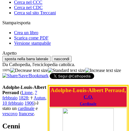
Cerca nel CCC
Cerca nel CDC
Cerca sul sito Treccani
Stampa/esporta
Crea un libro
Scarica come PDF
Versione stampabile
Aspetto
sposta nella barra laterale
nascondi
Da Cathopedia, l'enciclopedia cattolica.
100%
Adolphe-Louis-Albert
Adolphe-Louis-Albert Perraud,
Perraud
(
Lione
,
7
C.O.
febbraio
1828
; †
Autun
,
10 febbraio
1906
) è
Cardinale
stato un
cardinale
e
vescovo
francese
.
Cenni