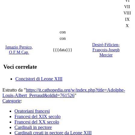
VI
VII
VIII
IX
X
con
con
Desiré-Félicien-
Ignazio Persico
,
{{{data}}}
François-Joseph
O.F.M.Cap.
Mercier
Voci correlate
Concistori di Leone XIII
Estratto da "
https://it.cathopedia.org/w/index.php?title=Adolphe-
Louis-Albert_Perraud&oldid=761526
"
Categorie
:
Oratoriani francesi
Francesi del XIX secolo
Francesi del XX secolo
Cardinali in pectore
Cardinali creati in pectore da Leone XIII