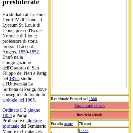
presbiterale
Ha studiato al Lyceum
Henri IV di Lione, al
Lyceum St. Louis di
Lione, presso l'École
Normale di Lione;
professore di storia
presso il Liceo di
Angers,
1850
-
1852
.
Entrò nella
Congregazione
dell'Oratorio di San
Filippo dei Neri a Parigi
nel
1852
, studiò
all'Università La
Sorbona di Parigi, dove
conseguì il dottorato in
Il cardinale Perraud nel
1880
teologia
nel
1865
.
Titolo cardinalizio
Ordinato
il
2 giugno
Incarichi attuali
1854
a Parigi.
Professore e
direttore
Età alla
morte
78 anni
spirituale
del Seminario
Lione
Minore di Coutances;