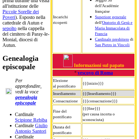
Seggio 36
prima durante una visita
dell'Académie
all'istituzione delle
française
Piccole Sorelle dei
Incarichi
Superiore generale
Poveri
). Esposto nella
ricoperti
dell'
Oratorio di Gesù e
cattedrale di Autun e
Maria Immacolata di
sepolto
nella cappella
Francia
del cimitero di Paray-le-
Cardinale presbitero
di
Monial, diocesi di
San Pietro in Vincoli
Autun.
Genealogia
episcopale
Informazioni sul papato
°
vescovo di Roma
Per
Elezione
{{{inizio}}}
approfondire,
al pontificato
vedi la voce
Insediamento
{{{Insediamento}}}
genealogia
Consacrazione
{{{consacrazione}}}
episcopale
{{{fine}}}
Fine del
(per causa incerta o
Cardinale
pontificato
sconosciuta)
Scipione Rebiba
Cardinale
Giulio
Durata del
Antonio Santori
pontificato
Cardinale