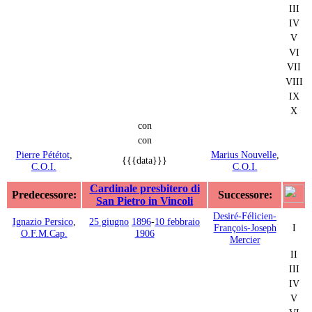
III
IV
V
VI
VII
VIII
IX
X
con
con
Pierre Pététot
,
Marius Nouvelle
,
{{{data}}}
C.O.I.
C.O.I.
Cardinale presbitero di
Predecessore:
Successore:
San Pietro in Vincoli
Desiré-Félicien-
Ignazio Persico
,
25 giugno
1896
-
10 febbraio
François-Joseph
I
O.F.M.Cap.
1906
Mercier
II
III
IV
V