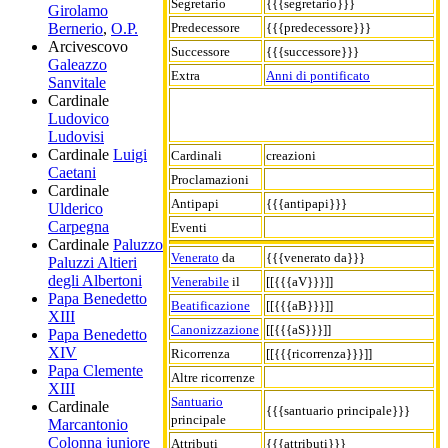
Segretario
{{{segretario}}}
Girolamo
Predecessore
{{{predecessore}}}
Bernerio
,
O.P.
Arcivescovo
Successore
{{{successore}}}
Galeazzo
Extra
Anni di pontificato
Sanvitale
Cardinale
Ludovico
Ludovisi
Cardinale
Luigi
Cardinali
creazioni
Caetani
Proclamazioni
Cardinale
Antipapi
{{{antipapi}}}
Ulderico
Carpegna
Eventi
Cardinale
Paluzzo
Venerato
da
{{{venerato da}}}
Paluzzi Altieri
degli Albertoni
Venerabile
il
[[{{{aV}}}]]
Papa Benedetto
Beatificazione
[[{{{aB}}}]]
XIII
Canonizzazione
[[{{{aS}}}]]
Papa Benedetto
XIV
Ricorrenza
[[{{{ricorrenza}}}]]
Papa Clemente
Altre ricorrenze
XIII
Santuario
Cardinale
{{{santuario principale}}}
principale
Marcantonio
Colonna juniore
Attributi
{{{attributi}}}