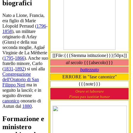
biografici
Nato a Lione, Francia,
era figlio di Marie
Léopold Perraud (
1796
-
1858
), un militare
originario di Arlay
(Giura) e della sua
seconda moglie, Aglaé
Virginie de La Métherie
[[File:{{{Stemma istituzione}}}|50px]]
(
1795
-
1866
). Anche suo
al secolo
{{{alsecolo}}}
fratello minore, Carlo
(
1831
-
1892
) si unì alla
battezzato
Congregazione
ERRORE in "fase canonizz"
dell'Oratorio di San
{{{note}}}
Filippo Neri
ma in
seguito la lasciò; e in
Orare et laborare
seguito divenne
Pietas pax iustitiæ honor
canonico
onorario di
Autun dal
1880
.
Formazione e
ministero