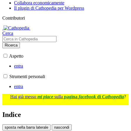
Collabora economicamente
Il plugin di Cathopedia per Wordpress
Contributori
Cerca
Ricerca
Aspetto
entra
Strumenti personali
entra
Hai già messo
mi piace
sulla
pagina
facebook
di
Cathopedia
?
Indice
sposta nella barra laterale
nascondi