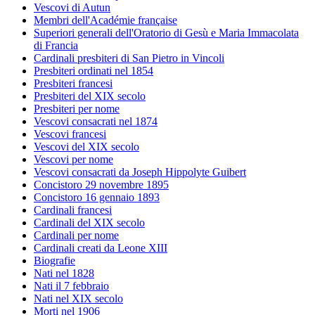
Vescovi di Autun
Membri dell'Académie française
Superiori generali dell'Oratorio di Gesù e Maria Immacolata
di Francia
Cardinali presbiteri di San Pietro in Vincoli
Presbiteri ordinati nel 1854
Presbiteri francesi
Presbiteri del XIX secolo
Presbiteri per nome
Vescovi consacrati nel 1874
Vescovi francesi
Vescovi del XIX secolo
Vescovi per nome
Vescovi consacrati da Joseph Hippolyte Guibert
Concistoro 29 novembre 1895
Concistoro 16 gennaio 1893
Cardinali francesi
Cardinali del XIX secolo
Cardinali per nome
Cardinali creati da Leone XIII
Biografie
Nati nel 1828
Nati il 7 febbraio
Nati nel XIX secolo
Morti nel 1906