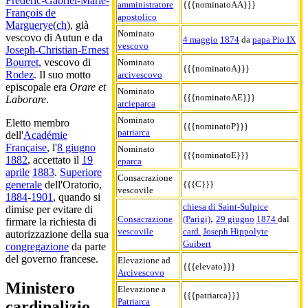
Frédéric-Gabriel-Marie-
amministratore
{{{nominatoAA}}}
François de
apostolico
Marguerye
(
ch
), già
Nominato
vescovo di Autun e da
4 maggio
1874
da
papa Pio IX
vescovo
Joseph-Christian-Ernest
Bourret
, vescovo di
Nominato
{{{nominatoA}}}
Rodez
. Il suo motto
arcivescovo
episcopale era
Orare et
Nominato
{{{nominatoAE}}}
Laborare
.
arcieparca
Nominato
Eletto membro
{{{nominatoP}}}
patriarca
dell'
Académie
Française
, l'
8 giugno
Nominato
{{{nominatoE}}}
1882
, accettato il
19
eparca
aprile
1883
.
Superiore
Consacrazione
{{{C}}}
generale
dell'Oratorio,
vescovile
1884
-
1901
, quando si
chiesa di Saint-Sulpice
dimise per evitare di
,
Consacrazione
(Parigi)
29 giugno
1874
dal
firmare la richiesta di
vescovile
card.
Joseph Hippolyte
autorizzazione della sua
Guibert
congregazione
da parte
del governo francese.
Elevazione ad
{{{elevato}}}
Arcivescovo
Ministero
Elevazione a
{{{patriarca}}}
Patriarca
cardinalizio