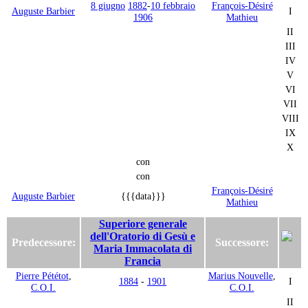
8 giugno
1882
-
10 febbraio
François-Désiré
Auguste Barbier
I
1906
Mathieu
II
III
IV
V
VI
VII
VIII
IX
X
con
con
François-Désiré
Auguste Barbier
{{{data}}}
Mathieu
Superiore generale
dell'Oratorio di Gesù e
Predecessore:
Successore:
Maria Immacolata di
Francia
Pierre Pététot
,
Marius Nouvelle
,
1884
-
1901
I
C.O.I.
C.O.I.
II