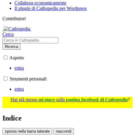
Collabora economicamente
Il plugin di Cathopedia per Wordpress
Contributori
Cerca
Ricerca
Aspetto
entra
Strumenti personali
entra
Hai già messo
mi piace
sulla
pagina
facebook
di
Cathopedia
?
Indice
sposta nella barra laterale
nascondi