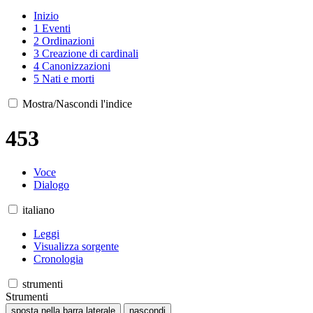
Inizio
1
Eventi
2
Ordinazioni
3
Creazione di cardinali
4
Canonizzazioni
5
Nati e morti
Mostra/Nascondi l'indice
453
Voce
Dialogo
italiano
Leggi
Visualizza sorgente
Cronologia
strumenti
Strumenti
sposta nella barra laterale
nascondi