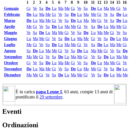
1
2
3
4
5
6
7
8
9
10
11
12
13
14
15
16
Gennaio
Gi
Ve
Sa
Do
Lu
Ma
Me
Gi
Ve
Sa
Do
Lu
Ma
Me
Gi
Ve
Febbraio
Do
Lu
Ma
Me
Gi
Ve
Sa
Do
Lu
Ma
Me
Gi
Ve
Sa
Do
Lu
Marzo
Do
Lu
Ma
Me
Gi
Ve
Sa
Do
Lu
Ma
Me
Gi
Ve
Sa
Do
Lu
Aprile
Me
Gi
Ve
Sa
Do
Lu
Ma
Me
Gi
Ve
Sa
Do
Lu
Ma
Me
Gi
Maggio
Ve
Sa
Do
Lu
Ma
Me
Gi
Ve
Sa
Do
Lu
Ma
Me
Gi
Ve
Sa
Giugno
Lu
Ma
Me
Gi
Ve
Sa
Do
Lu
Ma
Me
Gi
Ve
Sa
Do
Lu
Ma
Luglio
Me
Gi
Ve
Sa
Do
Lu
Ma
Me
Gi
Ve
Sa
Do
Lu
Ma
Me
Gi
Agosto
Sa
Do
Lu
Ma
Me
Gi
Ve
Sa
Do
Lu
Ma
Me
Gi
Ve
Sa
Do
Settembre
Ma
Me
Gi
Ve
Sa
Do
Lu
Ma
Me
Gi
Ve
Sa
Do
Lu
Ma
Me
Ottobre
Gi
Ve
Sa
Do
Lu
Ma
Me
Gi
Ve
Sa
Do
Lu
Ma
Me
Gi
Ve
Novembre
Do
Lu
Ma
Me
Gi
Ve
Sa
Do
Lu
Ma
Me
Gi
Ve
Sa
Do
Lu
Dicembre
Ma
Me
Gi
Ve
Sa
Do
Lu
Ma
Me
Gi
Ve
Sa
Do
Lu
Ma
Me
È in carica
papa Leone I
, 63 anni, compie 13 anni di
pontificato il
29 settembre
.
Eventi
Ordinazioni