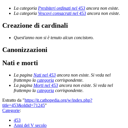
La categoria
Presbiteri ordinati nel 453
ancora non esiste
.
La categoria
Vescovi consacrati nel 453
ancora non esiste
.
Creazione di cardinali
Quest'anno non si è tenuto alcun concistoro.
Canonizzazioni
Nati e morti
La pagina
Nati nel 453
ancora non esiste. Si veda nel
frattempo la
categoria
corrispondente
.
La pagina
Morti nel 453
ancora non esiste. Si veda nel
frattempo la
categoria
corrispondente
.
Estratto da "
https://it.cathopedia.org/w/index.php?
title=453&oldid=71245
"
Categorie
:
453
Anni del V secolo