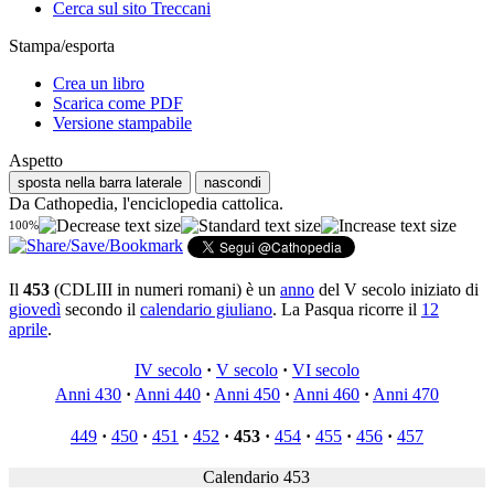
Cerca sul sito Treccani
Stampa/esporta
Crea un libro
Scarica come PDF
Versione stampabile
Aspetto
sposta nella barra laterale
nascondi
Da Cathopedia, l'enciclopedia cattolica.
100%
Il
453
(CDLIII in numeri romani) è un
anno
del V secolo iniziato di
giovedì
secondo il
calendario giuliano
. La Pasqua ricorre il
12
aprile
.
IV secolo
·
V secolo
·
VI secolo
Anni 430
·
Anni 440
·
Anni 450
·
Anni 460
·
Anni 470
449
·
450
·
451
·
452
·
453
·
454
·
455
·
456
·
457
Calendario 453