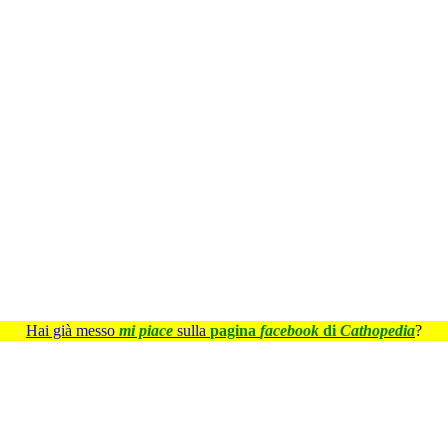
Hai già messo
mi piace
sulla
pagina
facebook
di
Cathopedia
?