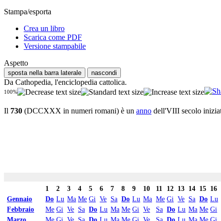
Stampa/esporta
Crea un libro
Scarica come PDF
Versione stampabile
Aspetto
sposta nella barra laterale
nascondi
Da Cathopedia, l'enciclopedia cattolica.
100%
Il
730
(DCCXXX in numeri romani) è un
anno
dell'VIII secolo inizia
1
2
3
4
5
6
7
8
9
10
11
12
13
14
15
16
Gennaio
Do
Lu
Ma
Me
Gi
Ve
Sa
Do
Lu
Ma
Me
Gi
Ve
Sa
Do
Lu
Febbraio
Me
Gi
Ve
Sa
Do
Lu
Ma
Me
Gi
Ve
Sa
Do
Lu
Ma
Me
Gi
Marzo
Me
Gi
Ve
Sa
Do
Lu
Ma
Me
Gi
Ve
Sa
Do
Lu
Ma
Me
Gi