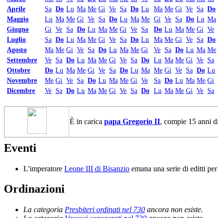
Aprile
Sa
Do
Lu
Ma
Me
Gi
Ve
Sa
Do
Lu
Ma
Me
Gi
Ve
Sa
Do
Maggio
Lu
Ma
Me
Gi
Ve
Sa
Do
Lu
Ma
Me
Gi
Ve
Sa
Do
Lu
Ma
Giugno
Gi
Ve
Sa
Do
Lu
Ma
Me
Gi
Ve
Sa
Do
Lu
Ma
Me
Gi
Ve
Luglio
Sa
Do
Lu
Ma
Me
Gi
Ve
Sa
Do
Lu
Ma
Me
Gi
Ve
Sa
Do
Agosto
Ma
Me
Gi
Ve
Sa
Do
Lu
Ma
Me
Gi
Ve
Sa
Do
Lu
Ma
Me
Settembre
Ve
Sa
Do
Lu
Ma
Me
Gi
Ve
Sa
Do
Lu
Ma
Me
Gi
Ve
Sa
Ottobre
Do
Lu
Ma
Me
Gi
Ve
Sa
Do
Lu
Ma
Me
Gi
Ve
Sa
Do
Lu
Novembre
Me
Gi
Ve
Sa
Do
Lu
Ma
Me
Gi
Ve
Sa
Do
Lu
Ma
Me
Gi
Dicembre
Ve
Sa
Do
Lu
Ma
Me
Gi
Ve
Sa
Do
Lu
Ma
Me
Gi
Ve
Sa
È in carica
papa Gregorio II
, compie 15 anni di
Eventi
L'imperatore
Leone III di Bisanzio
emana una serie di editti per
Ordinazioni
La categoria
Presbiteri ordinati nel 730
ancora non esiste
.