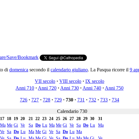
to di
domenica
secondo il
calendario giuliano
. La Pasqua ricorre il
9 apr
VII secolo
·
VIII secolo
·
IX secolo
Anni 710
·
Anni 720
·
Anni 730
·
Anni 740
·
Anni 750
726
·
727
·
728
·
729
·
730
·
731
·
732
·
733
·
734
Calendario 730
17
18
19
20
21
22
23
24
25
26
27
28
29
30
31
Ma
Me
Gi
Ve
Sa
Do
Lu
Ma
Me
Gi
Ve
Sa
Do
Lu
Ma
Ve
Sa
Do
Lu
Ma
Me
Gi
Ve
Sa
Do
Lu
Ma
Ve
Sa
Do
Lu
Ma
Me
Gi
Ve
Sa
Do
Lu
Ma
Me
Gi
Ve