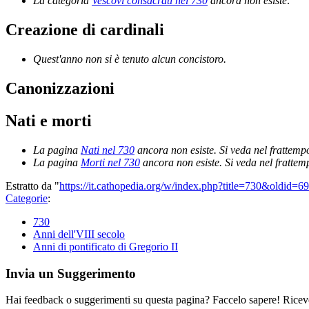
La categoria
Vescovi consacrati nel 730
ancora non esiste
.
Creazione di cardinali
Quest'anno non si è tenuto alcun concistoro.
Canonizzazioni
Nati e morti
La pagina
Nati nel 730
ancora non esiste. Si veda nel frattemp
La pagina
Morti nel 730
ancora non esiste. Si veda nel frattem
Estratto da "
https://it.cathopedia.org/w/index.php?title=730&oldid=6
Categorie
:
730
Anni dell'VIII secolo
Anni di pontificato di Gregorio II
Invia un Suggerimento
Hai feedback o suggerimenti su questa pagina? Faccelo sapere! Riceve