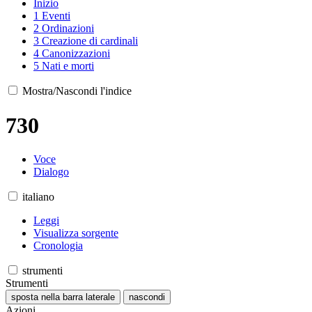
Inizio
1
Eventi
2
Ordinazioni
3
Creazione di cardinali
4
Canonizzazioni
5
Nati e morti
Mostra/Nascondi l'indice
730
Voce
Dialogo
italiano
Leggi
Visualizza sorgente
Cronologia
strumenti
Strumenti
sposta nella barra laterale
nascondi
Azioni