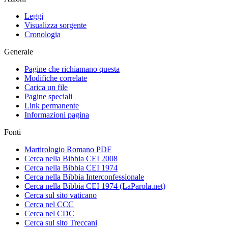
Leggi
Visualizza sorgente
Cronologia
Generale
Pagine che richiamano questa
Modifiche correlate
Carica un file
Pagine speciali
Link permanente
Informazioni pagina
Fonti
Martirologio Romano PDF
Cerca nella Bibbia CEI 2008
Cerca nella Bibbia CEI 1974
Cerca nella Bibbia Interconfessionale
Cerca nella Bibbia CEI 1974 (LaParola.net)
Cerca sul sito vaticano
Cerca nel CCC
Cerca nel CDC
Cerca sul sito Treccani