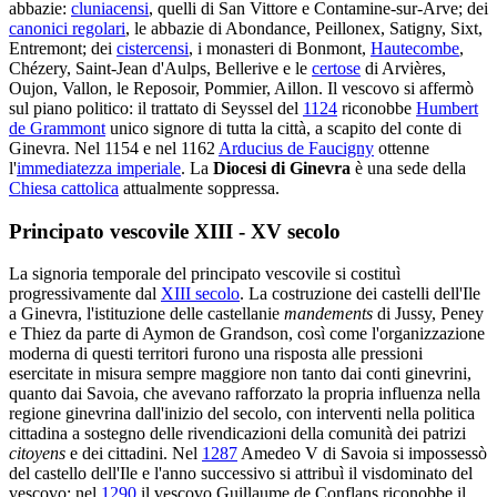
abbazie:
cluniacensi
, quelli di San Vittore e Contamine-sur-Arve; dei
canonici regolari
, le abbazie di Abondance, Peillonex, Satigny, Sixt,
Entremont; dei
cistercensi
, i monasteri di Bonmont,
Hautecombe
,
Chézery, Saint-Jean d'Aulps, Bellerive e le
certose
di Arvières,
Oujon, Vallon, le Reposoir, Pommier, Aillon. Il vescovo si affermò
sul piano politico: il trattato di Seyssel del
1124
riconobbe
Humbert
de Grammont
unico signore di tutta la città, a scapito del conte di
Ginevra. Nel 1154 e nel 1162
Arducius de Faucigny
ottenne
l'
immediatezza imperiale
. La
Diocesi di Ginevra
è una sede della
Chiesa cattolica
attualmente soppressa.
Principato vescovile XIII - XV secolo
La signoria temporale del principato vescovile si costituì
progressivamente dal
XIII secolo
. La costruzione dei castelli dell'Ile
a Ginevra, l'istituzione delle castellanie
mandements
di Jussy, Peney
e Thiez da parte di Aymon de Grandson, così come l'organizzazione
moderna di questi territori furono una risposta alle pressioni
esercitate in misura sempre maggiore non tanto dai conti ginevrini,
quanto dai Savoia, che avevano rafforzato la propria influenza nella
regione ginevrina dall'inizio del secolo, con interventi nella politica
cittadina a sostegno delle rivendicazioni della comunità dei patrizi
citoyens
e dei cittadini. Nel
1287
Amedeo V di Savoia si impossessò
del castello dell'Ile e l'anno successivo si attribuì il visdominato del
vescovo; nel
1290
il vescovo Guillaume de Conflans riconobbe il