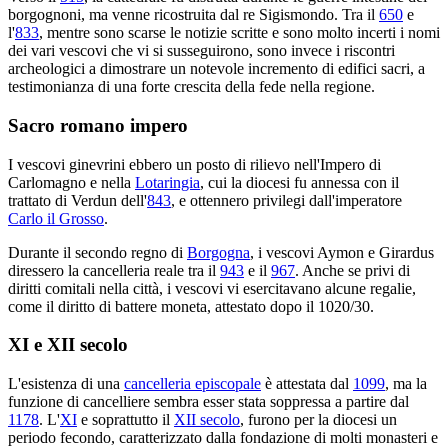
borgognoni, ma venne ricostruita dal re Sigismondo. Tra il
650
e
l'
833
, mentre sono scarse le notizie scritte e sono molto incerti i nomi
dei vari vescovi che vi si susseguirono, sono invece i riscontri
archeologici a dimostrare un notevole incremento di edifici sacri, a
testimonianza di una forte crescita della fede nella regione.
Sacro romano impero
I vescovi ginevrini ebbero un posto di rilievo nell'Impero di
Carlomagno e nella
Lotaringia
, cui la diocesi fu annessa con il
trattato di Verdun dell'
843
, e ottennero privilegi dall'imperatore
Carlo il Grosso
.
Durante il secondo regno di
Borgogna
, i vescovi Aymon e Girardus
diressero la cancelleria reale tra il
943
e il
967
. Anche se privi di
diritti comitali nella città, i vescovi vi esercitavano alcune regalie,
come il diritto di battere moneta, attestato dopo il 1020/30.
XI e XII secolo
L'esistenza di una
cancelleria episcopale
è attestata dal
1099
, ma la
funzione di cancelliere sembra esser stata soppressa a partire dal
1178
. L'
XI
e soprattutto il
XII secolo
, furono per la diocesi un
periodo fecondo, caratterizzato dalla fondazione di molti monasteri e