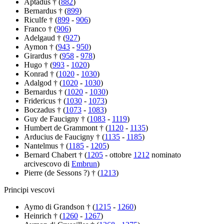
Aptadus † (
882
)
Bernardus † (
899
)
Riculfe † (
899
-
906
)
Franco † (
906
)
Adelgaud † (
927
)
Aymon † (
943
-
950
)
Girardus † (
958
-
978
)
Hugo † (
993
-
1020
)
Konrad † (
1020
-
1030
)
Adalgod † (
1020
-
1030
)
Bernardus † (
1020
-
1030
)
Fridericus † (
1030
-
1073
)
Boczadus † (
1073
-
1083
)
Guy de Faucigny † (
1083
-
1119
)
Humbert de Grammont † (
1120
-
1135
)
Arducius de Faucigny † (
1135
-
1185
)
Nantelmus † (
1185
-
1205
)
Bernard Chabert † (
1205
- ottobre
1212
nominato
arcivescovo di
Embrun
)
Pierre (de Sessons ?) † (
1213
)
Principi vescovi
Aymo di Grandson † (
1215
-
1260
)
Heinrich † (
1260
-
1267
)