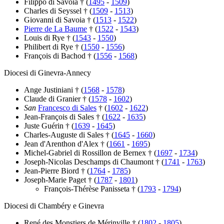
Filippo di Savoia † (
1495
-
1509
)
Charles di Seyssel † (
1509
-
1513
)
Giovanni di Savoia † (
1513
-
1522
)
Pierre de La Baume
† (
1522
-
1543
)
Louis di Rye † (
1543
-
1550
)
Philibert di Rye † (
1550
-
1556
)
François di Bachod † (
1556
-
1568
)
Diocesi di Ginevra-Annecy
Ange Justiniani † (
1568
-
1578
)
Claude di Granier † (
1578
-
1602
)
San
Francesco di Sales
† (
1602
-
1622
)
Jean-François di Sales † (
1622
-
1635
)
Juste Guérin † (
1639
-
1645
)
Charles-Auguste di Sales † (
1645
-
1660
)
Jean d'Arenthon d'Alex † (
1661
-
1695
)
Michel-Gabriel di Rossillon de Bernex † (
1697
-
1734
)
Joseph-Nicolas Deschamps di Chaumont † (
1741
-
1763
)
Jean-Pierre Biord † (
1764
-
1785
)
Joseph-Marie Paget † (
1787
-
1801
)
François-Thérèse Panisseta † (
1793
-
1794
)
Diocesi di Chambéry e Ginevra
René des Monstiers de Mérinville † (
1802
-
1805
)