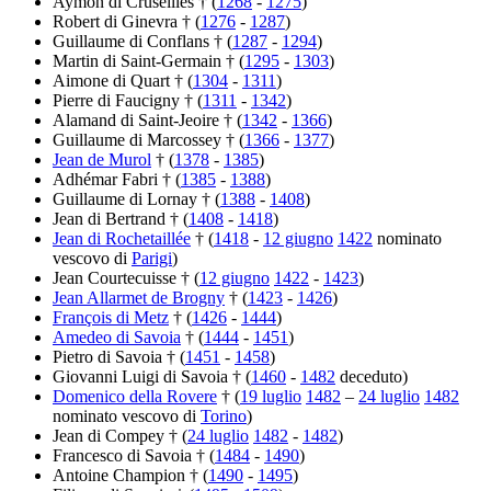
Aymon di Cruseilles † (
1268
-
1275
)
Robert di Ginevra † (
1276
-
1287
)
Guillaume di Conflans † (
1287
-
1294
)
Martin di Saint-Germain † (
1295
-
1303
)
Aimone di Quart † (
1304
-
1311
)
Pierre di Faucigny † (
1311
-
1342
)
Alamand di Saint-Jeoire † (
1342
-
1366
)
Guillaume di Marcossey † (
1366
-
1377
)
Jean de Murol
† (
1378
-
1385
)
Adhémar Fabri † (
1385
-
1388
)
Guillaume di Lornay † (
1388
-
1408
)
Jean di Bertrand † (
1408
-
1418
)
Jean di Rochetaillée
† (
1418
-
12 giugno
1422
nominato
vescovo di
Parigi
)
Jean Courtecuisse † (
12 giugno
1422
-
1423
)
Jean Allarmet de Brogny
† (
1423
-
1426
)
François di Metz
† (
1426
-
1444
)
Amedeo di Savoia
† (
1444
-
1451
)
Pietro di Savoia † (
1451
-
1458
)
Giovanni Luigi di Savoia † (
1460
-
1482
deceduto)
Domenico della Rovere
† (
19 luglio
1482
–
24 luglio
1482
nominato vescovo di
Torino
)
Jean di Compey † (
24 luglio
1482
-
1482
)
Francesco di Savoia † (
1484
-
1490
)
Antoine Champion † (
1490
-
1495
)