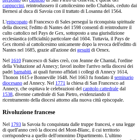
cappuccini
, reintrodussero il cattolicesimo nello Chablais, ceduto dai
Bernesi al duca di Savoia con il trattato di Losanna del 1564.
L'
episcopato
di Francesco di Sales perseguì la riconquista spirituale
della diocesi; l'editto di Nantes del 1598 consentì di reintrodurre il
culto cattolico nel Pays de Gex, sottoposto a una giurisdizione
ecclesiastica (officialità) particolare dal 1604. Tuttavia, il Pays de
Gex ritornò al cattolicesimo unicamente dopo la revoca dell'editto di
Nantes nel 1685, grazie all'azione dei
gesuiti
di Ornex.
Nel
1610
Francesco di Sales creò, con Jeanne de Chantal, l'ordine
della Visitazione ad Annecy; favorì inoltre l'arrivo nella diocesi dei
padri
barnabiti
, ai quali furono affidati i collegi di Annecy 1614,
Thonon 1615 e Bonneville 1648. Nel 1663 fu fondato il
seminario
diocesano
ad Annecy. Nel
1771
la chiesa di San Francesco ad
Annecy, che ospitava le celebrazioni del
capitolo cattedrale
dal
1538
, divenne cattedrale di San Pietro, evidenziando il
ricentramento della diocesi attorno alla nuova città episcopale.
Rivoluzione francese
Nel
1793
la Savoia fu conquistata dalle truppe francesi, e una legge
di quell'anno creò la diocesi del Mont-Blanc, il cui territorio
corrispondeva a quello dell'omonimo Dipartimento. L'ultimo