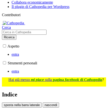
Collabora economicamente
Il plugin di Cathopedia per Wordpress
Contributori
Cerca
Ricerca
Aspetto
entra
Strumenti personali
entra
Hai già messo
mi piace
sulla
pagina
facebook
di
Cathopedia
?
Indice
sposta nella barra laterale
nascondi