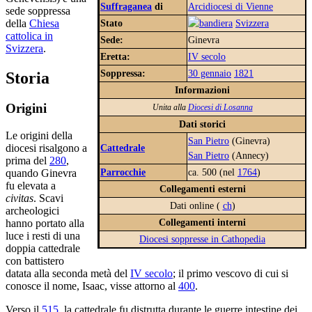
Suffraganea
di
Arcidiocesi di Vienne
sede soppressa
della
Chiesa
Stato
Svizzera
cattolica in
Sede:
Ginevra
Svizzera
.
Eretta:
IV secolo
Soppressa:
30 gennaio
1821
Storia
Informazioni
Origini
Unita alla
Diocesi di Losanna
Dati storici
Le origini della
San Pietro
(Ginevra)
Cattedrale
diocesi risalgono a
San Pietro
(Annecy)
prima del
280
,
Parrocchie
ca. 500 (nel
1764
)
quando Ginevra
fu elevata a
Collegamenti esterni
civitas
. Scavi
Dati online (
ch
)
archeologici
Collegamenti interni
hanno portato alla
luce i resti di una
Diocesi soppresse in Cathopedia
doppia cattedrale
con battistero
datata alla seconda metà del
IV secolo
; il primo vescovo di cui si
conosce il nome, Isaac, visse attorno al
400
.
Verso il
515
, la cattedrale fu distrutta durante le guerre intestine dei