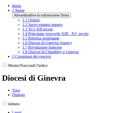
Inizio
1
Storia
Attiva/disattiva la sottosezione Storia
1.1
Origini
1.2
Sacro romano impero
1.3
XI e XII secolo
1.4
Principato vescovile XIII - XV secolo
1.5
Riforma protestante
1.6
Diocesi di Ginevra-Annecy
1.7
Rivoluzione francese
1.8
Diocesi di Chambéry e Ginevra
2
Cronotassi dei vescovi
Mostra/Nascondi l'indice
Diocesi di Ginevra
Voce
Dialogo
italiano
Leggi