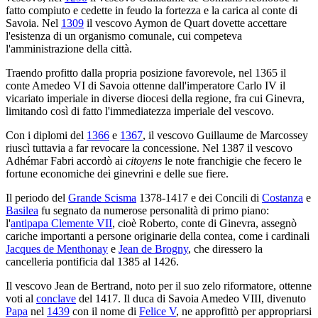
fatto compiuto e cedette in feudo la fortezza e la carica al conte di
Savoia. Nel
1309
il vescovo Aymon de Quart dovette accettare
l'esistenza di un organismo comunale, cui competeva
l'amministrazione della città.
Traendo profitto dalla propria posizione favorevole, nel 1365 il
conte Amedeo VI di Savoia ottenne dall'imperatore Carlo IV il
vicariato imperiale in diverse diocesi della regione, fra cui Ginevra,
limitando così di fatto l'immediatezza imperiale del vescovo.
Con i diplomi del
1366
e
1367
, il vescovo Guillaume de Marcossey
riuscì tuttavia a far revocare la concessione. Nel 1387 il vescovo
Adhémar Fabri accordò ai
citoyens
le note franchigie che fecero le
fortune economiche dei ginevrini e delle sue fiere.
Il periodo del
Grande Scisma
1378-1417 e dei Concili di
Costanza
e
Basilea
fu segnato da numerose personalità di primo piano:
l'
antipapa Clemente VII
, cioè Roberto, conte di Ginevra, assegnò
cariche importanti a persone originarie della contea, come i cardinali
Jacques de Menthonay
e
Jean de Brogny
, che diressero la
cancelleria pontificia dal 1385 al 1426.
Il vescovo Jean de Bertrand, noto per il suo zelo riformatore, ottenne
voti al
conclave
del 1417. Il duca di Savoia Amedeo VIII, divenuto
Papa
nel
1439
con il nome di
Felice V
, ne approfittò per appropriarsi