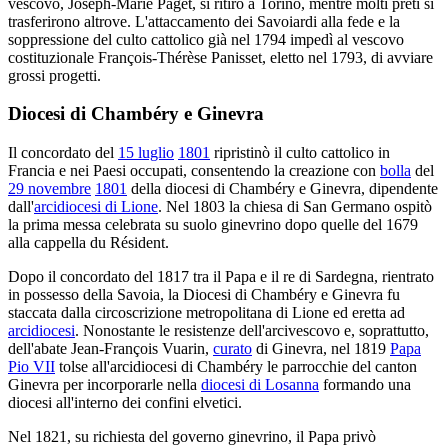
vescovo, Joseph-Marie Paget, si ritirò a Torino, mentre molti preti si
trasferirono altrove. L'attaccamento dei Savoiardi alla fede e la
soppressione del culto cattolico già nel 1794 impedì al vescovo
costituzionale François-Thérèse Panisset, eletto nel 1793, di avviare
grossi progetti.
Diocesi di Chambéry e Ginevra
Il concordato del
15 luglio
1801
ripristinò il culto cattolico in
Francia e nei Paesi occupati, consentendo la creazione con
bolla
del
29 novembre
1801
della diocesi di Chambéry e Ginevra, dipendente
dall'
arcidiocesi di Lione
. Nel 1803 la chiesa di San Germano ospitò
la prima messa celebrata su suolo ginevrino dopo quelle del 1679
alla cappella du Résident.
Dopo il concordato del 1817 tra il Papa e il re di Sardegna, rientrato
in possesso della Savoia, la Diocesi di Chambéry e Ginevra fu
staccata dalla circoscrizione metropolitana di Lione ed eretta ad
arcidiocesi
. Nonostante le resistenze dell'arcivescovo e, soprattutto,
dell'abate Jean-François Vuarin,
curato
di Ginevra, nel 1819
Papa
Pio VII
tolse all'arcidiocesi di Chambéry le parrocchie del canton
Ginevra per incorporarle nella
diocesi di Losanna
formando una
diocesi all'interno dei confini elvetici.
Nel 1821, su richiesta del governo ginevrino, il Papa privò