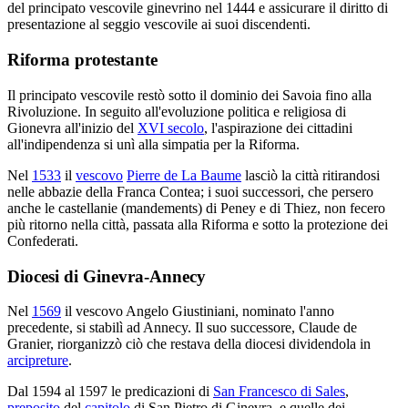
del principato vescovile ginevrino nel 1444 e assicurare il diritto di
presentazione al seggio vescovile ai suoi discendenti.
Riforma protestante
Il principato vescovile restò sotto il dominio dei Savoia fino alla
Rivoluzione. In seguito all'evoluzione politica e religiosa di
Gionevra all'inizio del
XVI secolo
, l'aspirazione dei cittadini
all'indipendenza si unì alla simpatia per la Riforma.
Nel
1533
il
vescovo
Pierre de La Baume
lasciò la città ritirandosi
nelle abbazie della Franca Contea; i suoi successori, che persero
anche le castellanie (mandements) di Peney e di Thiez, non fecero
più ritorno nella città, passata alla Riforma e sotto la protezione dei
Confederati.
Diocesi di Ginevra-Annecy
Nel
1569
il vescovo Angelo Giustiniani, nominato l'anno
precedente, si stabilì ad Annecy. Il suo successore, Claude de
Granier, riorganizzò ciò che restava della diocesi dividendola in
arcipreture
.
Dal 1594 al 1597 le predicazioni di
San Francesco di Sales
,
preposito
del
capitolo
di San Pietro di Ginevra, e quelle dei