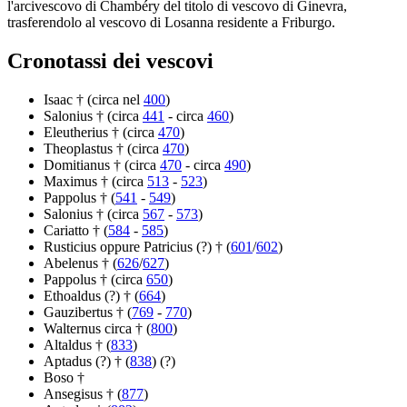
l'arcivescovo di Chambéry del titolo di vescovo di Ginevra,
trasferendolo al vescovo di Losanna residente a Friburgo.
Cronotassi dei vescovi
Isaac † (circa nel
400
)
Salonius † (circa
441
- circa
460
)
Eleutherius † (circa
470
)
Theoplastus † (circa
470
)
Domitianus † (circa
470
- circa
490
)
Maximus † (circa
513
-
523
)
Pappolus † (
541
-
549
)
Salonius † (circa
567
-
573
)
Cariatto † (
584
-
585
)
Rusticius oppure Patricius (?) † (
601
/
602
)
Abelenus † (
626
/
627
)
Pappolus † (circa
650
)
Ethoaldus (?) † (
664
)
Gauzibertus † (
769
-
770
)
Walternus circa † (
800
)
Altaldus † (
833
)
Aptadus (?) † (
838
) (?)
Boso †
Ansegisus † (
877
)