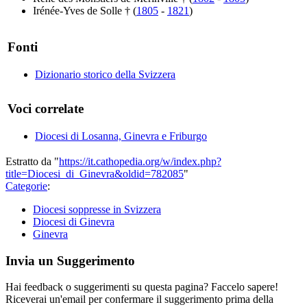
Irénée-Yves de Solle † (
1805
-
1821
)
Fonti
Dizionario storico della Svizzera
Voci correlate
Diocesi di Losanna, Ginevra e Friburgo
Estratto da "
https://it.cathopedia.org/w/index.php?
title=Diocesi_di_Ginevra&oldid=782085
"
Categorie
:
Diocesi soppresse in Svizzera
Diocesi di Ginevra
Ginevra
Invia un Suggerimento
Hai feedback o suggerimenti su questa pagina? Faccelo sapere!
Riceverai un'email per confermare il suggerimento prima della