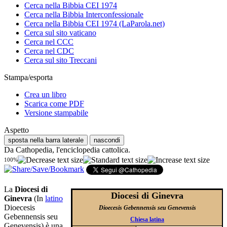
Cerca nella Bibbia CEI 1974
Cerca nella Bibbia Interconfessionale
Cerca nella Bibbia CEI 1974 (LaParola.net)
Cerca sul sito vaticano
Cerca nel CCC
Cerca nel CDC
Cerca sul sito Treccani
Stampa/esporta
Crea un libro
Scarica come PDF
Versione stampabile
Aspetto
sposta nella barra laterale
nascondi
Da Cathopedia, l'enciclopedia cattolica.
100%
La
Diocesi di
Diocesi di Ginevra
Ginevra
(In
latino
Dioecesis
Dioecesis Gebennensis seu Genevensis
Gebennensis seu
Chiesa latina
Genevensis) è una