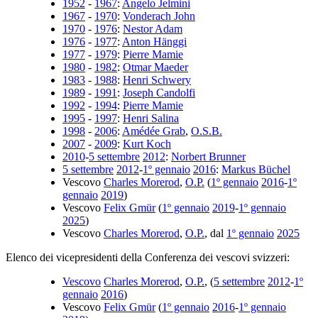
1952
-
1967
:
Angelo Jelmini
1967
-
1970
:
Vonderach John
1970
-
1976
:
Nestor Adam
1976
-
1977
:
Anton Hänggi
1977
-
1979
:
Pierre Mamie
1980
-
1982
:
Otmar Maeder
1983
-
1988
:
Henri Schwery
1989
-
1991
:
Joseph Candolfi
1992
-
1994
:
Pierre Mamie
1995
-
1997
:
Henri Salina
1998
-
2006
:
Amédée Grab
,
O.S.B.
2007
-
2009
:
Kurt Koch
2010
-
5 settembre
2012
:
Norbert Brunner
5 settembre
2012
-
1º gennaio
2016
:
Markus Büchel
Vescovo
Charles Morerod
,
O.P.
(
1º gennaio
2016
-
1º
gennaio
2019
)
Vescovo
Felix Gmür
(
1º gennaio
2019
-
1º gennaio
2025
)
Vescovo
Charles Morerod
,
O.P.
, dal
1º gennaio
2025
Elenco dei vicepresidenti della Conferenza dei vescovi svizzeri:
Vescovo
Charles Morerod
,
O.P.
, (
5 settembre
2012
-
1º
gennaio
2016
)
Vescovo
Felix Gmür
(
1º gennaio
2016
-
1º gennaio