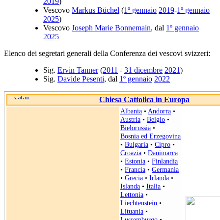
2019
)
Vescovo
Markus Büchel
(
1º gennaio
2019
-
1º gennaio
2025
)
Vescovo
Joseph Marie Bonnemain
, dal
1º gennaio
2025
Elenco dei segretari generali della Conferenza dei vescovi svizzeri:
Sig.
Ervin Tanner
(
2011
-
31 dicembre
2021
)
Sig.
Davide Pesenti
, dal
1º gennaio
2022
v
d
m
Chiesa Cattolica in Europa
•
•
Albania
•
Andorra
•
Austria
•
Belgio
•
Bielorussia
•
Bosnia ed Erzegovina
•
Bulgaria
•
Cipro
•
Croazia
•
Danimarca
•
Estonia
•
Finlandia
•
Francia
•
Germania
•
Grecia
•
Irlanda
•
Islanda
•
Italia
•
Lettonia
•
Liechtenstein
•
Lituania
•
Lussemburgo
•