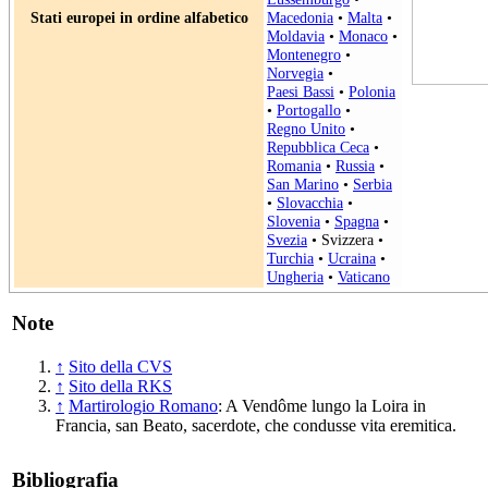
Stati europei in ordine alfabetico
Macedonia
•
Malta
•
Moldavia
•
Monaco
•
Montenegro
•
Norvegia
•
Paesi Bassi
•
Polonia
•
Portogallo
•
Regno Unito
•
Repubblica Ceca
•
Romania
•
Russia
•
San Marino
•
Serbia
•
Slovacchia
•
Slovenia
•
Spagna
•
Svezia
•
Svizzera
•
Turchia
•
Ucraina
•
Ungheria
•
Vaticano
Note
↑
Sito della CVS
↑
Sito della RKS
↑
Martirologio Romano
: A Vendôme lungo la Loira in
Francia, san Beato, sacerdote, che condusse vita eremitica.
Bibliografia