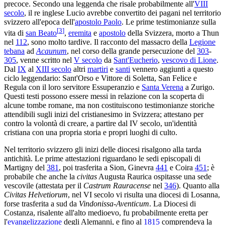
precoce. Secondo una leggenda che risale probabilmente all'
VIII
secolo
, il re inglese Lucio avrebbe convertito dei pagani nel territorio
svizzero all'epoca dell'
apostolo Paolo
. Le prime testimonianze sulla
[
3
]
vita di
san Beato
,
eremita
e
apostolo
della Svizzera, morto a Thun
nel
112
, sono molto tardive. Il racconto del massacro della
Legione
tebana
ad
Acaunum
, nel corso della grande persecuzione del
303
-
305
, venne scritto nel
V secolo
da
Sant'Eucherio
,
vescovo di Lione
.
Dal
IX
al
XIII secolo
altri
martiri
e
santi
vennero aggiunti a questo
ciclo leggendario: Sant'Orso e Vittore di Soletta, San Felice e
Regula con il loro servitore Essuperanzio e
Santa Verena
a Zurigo.
Questi testi possono essere messi in relazione con la scoperta di
alcune tombe romane, ma non costituiscono testimonianze storiche
attendibili sugli inizi del cristianesimo in Svizzera; attestano per
contro la volontà di creare, a partire dal IV secolo, un'identità
cristiana con una propria storia e propri luoghi di culto.
Nel territorio svizzero gli inizi delle diocesi risalgono alla tarda
antichità. Le prime attestazioni riguardano le sedi episcopali di
Martigny del
381
, poi trasferita a Sion, Ginevra
441
e Coira
451
; è
probabile che anche la
civitas
Augusta Raurica ospitasse una sede
vescovile (attestata per il
Castrum Rauracense
nel
346
). Quanto alla
Civitas Helvetiorum
, nel VI secolo vi risulta una diocesi di Losanna,
forse trasferita a sud da
Vindonissa-Aventicum
. La Diocesi di
Costanza, risalente all'alto medioevo, fu probabilmente eretta per
l'
evangelizzazione
degli Alemanni, e fino al
1815
comprendeva la