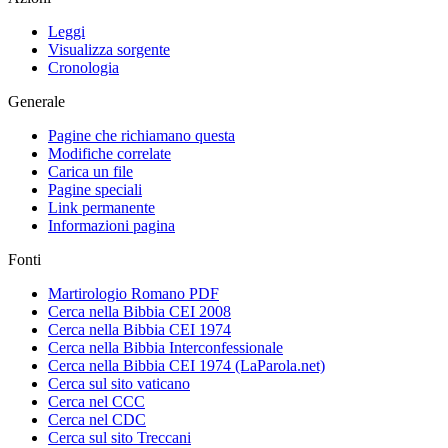
Leggi
Visualizza sorgente
Cronologia
Generale
Pagine che richiamano questa
Modifiche correlate
Carica un file
Pagine speciali
Link permanente
Informazioni pagina
Fonti
Martirologio Romano PDF
Cerca nella Bibbia CEI 2008
Cerca nella Bibbia CEI 1974
Cerca nella Bibbia Interconfessionale
Cerca nella Bibbia CEI 1974 (LaParola.net)
Cerca sul sito vaticano
Cerca nel CCC
Cerca nel CDC
Cerca sul sito Treccani