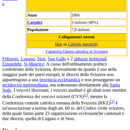
e
Anno
2004
Cattolici
3 milioni (40%)
Popolazione
7,8 milioni
Collegamenti esterni
Dati
su
Catholic hierarchy
Categoria:Chiesa cattolica in Svizzera
Friburgo
,
Lugano
,
Sion
,
San Gallo
e 2
abbazie territoriali
Einsiedeln
,
St-Maurice
. A causa dell'ordinamento politico
confederato della Svizzera, diversamente da quanto è uso nella
maggior parte dei paesi europei, le diocesi della Svizzera non
appartengono a una
provincia ecclesiastica
e non posseggono un
arcidiocesi metropolitana
, ma sottostanno direttamente alla
Santa
Sede
. I vescovi diocesani, i vescovi ausiliari e gli abati sono membri
[
1
]
della Conferenza dei vescovi svizzeri (CVS)
, mentre la
[
2
]
Conferenza centrale cattolica romana della Svizzera (RKZ)
è
un'associazione a norma degli art. 60 ss. del Codice civile svizzero,
della quale fanno parte 23 organizzazioni ecclesiastiche cantonali e
due diocesi, quella di Lugano e di Sion.