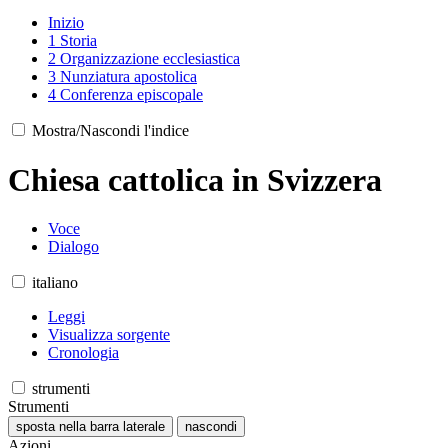
Inizio
1
Storia
2
Organizzazione ecclesiastica
3
Nunziatura apostolica
4
Conferenza episcopale
Mostra/Nascondi l'indice
Chiesa cattolica in Svizzera
Voce
Dialogo
italiano
Leggi
Visualizza sorgente
Cronologia
strumenti
Strumenti
sposta nella barra laterale
nascondi
Azioni