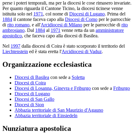
perse i poteri temporali, ma per la diocesi le cose rimasero invariate.
Per quanto riguarda il Cantone Ticino, la diocesi ticinese venne
istituita solo nel
1971
, col nome di
Diocesi di Lugano
. Prima del
1884
il cantone faceva capo alla
Diocesi di Como
per le parrocchie
di
rito romano
, e all'
Arcidiocesi di Milano
per le parrocchie di
rito
ambrosiano
. Dal
1884
al
1971
venne retta da un
amministratore
apostolico
, che faceva capo alla diocesi di Basilea.
Nel
1997
dalla diocesi di Coira è stato scorporato il territorio del
Liechtenstein
ed è stata eretta l'
Arcidiocesi di Vaduz
.
Organizzazione ecclesiastica
Diocesi di Basilea
con sede a
Soletta
Diocesi di Coira
Diocesi di Losanna, Ginevra e Friburgo
con sede a
Friburgo
Diocesi di Lugano
Diocesi di San Gallo
Diocesi di Sion
Abbazia territoriale di San Maurizio d'Agauno
Abbazia territoriale di Einsiedeln
Nunziatura apostolica