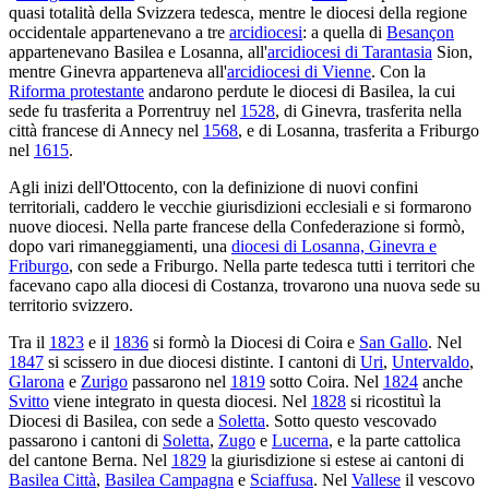
quasi totalità della Svizzera tedesca, mentre le diocesi della regione
occidentale appartenevano a tre
arcidiocesi
: a quella di
Besançon
appartenevano Basilea e Losanna, all'
arcidiocesi di Tarantasia
Sion,
mentre Ginevra apparteneva all'
arcidiocesi di Vienne
. Con la
Riforma protestante
andarono perdute le diocesi di Basilea, la cui
sede fu trasferita a Porrentruy nel
1528
, di Ginevra, trasferita nella
città francese di Annecy nel
1568
, e di Losanna, trasferita a Friburgo
nel
1615
.
Agli inizi dell'Ottocento, con la definizione di nuovi confini
territoriali, caddero le vecchie giurisdizioni ecclesiali e si formarono
nuove diocesi. Nella parte francese della Confederazione si formò,
dopo vari rimaneggiamenti, una
diocesi di Losanna, Ginevra e
Friburgo
, con sede a Friburgo. Nella parte tedesca tutti i territori che
facevano capo alla diocesi di Costanza, trovarono una nuova sede su
territorio svizzero.
Tra il
1823
e il
1836
si formò la Diocesi di Coira e
San Gallo
. Nel
1847
si scissero in due diocesi distinte. I cantoni di
Uri
,
Untervaldo
,
Glarona
e
Zurigo
passarono nel
1819
sotto Coira. Nel
1824
anche
Svitto
viene integrato in questa diocesi. Nel
1828
si ricostituì la
Diocesi di Basilea, con sede a
Soletta
. Sotto questo vescovado
passarono i cantoni di
Soletta
,
Zugo
e
Lucerna
, e la parte cattolica
del cantone Berna. Nel
1829
la giurisdizione si estese ai cantoni di
Basilea Città
,
Basilea Campagna
e
Sciaffusa
. Nel
Vallese
il vescovo