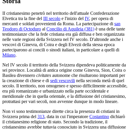
Storia
II cristianesimo penetrò nel territorio dell'attuale Confederazione
Elvetica tra la fine del
III secolo
e l'inizio del
IV
, per opera di
mercanti e soldati provenienti da Roma. La partecipazione di
san
Teodoro di Octoduro
al
Concilio di Aquileia (381)
è una delle tante
testimonianze che la fede cristiana era già diffusa e ben organizzata
nelle varie regioni della Svizzera nel IV secolo. D'altronde anche i
vescovi di Ginevra, di Coira e degli Elvezii della stessa epoca
parteciparono ai concili o sinodi italiani, in particolare a quelli di
Milano
.
Nel IV secolo il territorio della Svizzera dipendeva politicamente da
sei province. Località di antica origine come Ginevra, Sion, Coira o
Basilea divennero
civitates
autonome che risultarono importanti per
la creazione di chiese e di
sedi vescovili
nella seconda metà di quel
secolo. Il territorio, non omogeneo e spesso difficilmente accessibile,
era più romanizzato e urbanizzato nella parte occidentale e
meridionale che in quella orientale, e la diffusione del cristianesimo,
protrattasi per vari secoli, non avvenne dunque in modo lineare.
Non vi sono testimonianze dirette circa la presenza di cristiani in
Svizzera prima del
313
, data in cui l'imperatore
Costantino
dichiarò
il cristianesimo religione di stato. Secondo la tradizione, il
cristianesimo avrebbe tuttavia conosciuto in Svizzera una diffusione