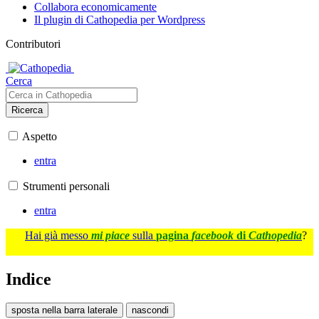
Collabora economicamente
Il plugin di Cathopedia per Wordpress
Contributori
Cerca
Ricerca
Aspetto
entra
Strumenti personali
entra
Hai già messo
mi piace
sulla
pagina
facebook
di
Cathopedia
?
Indice
sposta nella barra laterale
nascondi