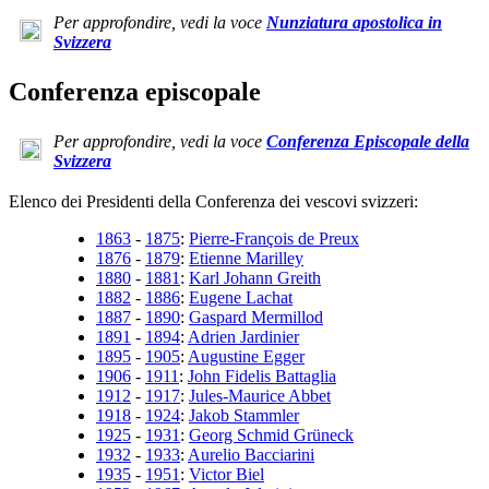
Per approfondire, vedi la voce
Nunziatura apostolica in
Svizzera
Conferenza episcopale
Per approfondire, vedi la voce
Conferenza Episcopale della
Svizzera
Elenco dei Presidenti della Conferenza dei vescovi svizzeri:
1863
-
1875
:
Pierre-François de Preux
1876
-
1879
:
Etienne Marilley
1880
-
1881
:
Karl Johann Greith
1882
-
1886
:
Eugene Lachat
1887
-
1890
:
Gaspard Mermillod
1891
-
1894
:
Adrien Jardinier
1895
-
1905
:
Augustine Egger
1906
-
1911
:
John Fidelis Battaglia
1912
-
1917
:
Jules-Maurice Abbet
1918
-
1924
:
Jakob Stammler
1925
-
1931
:
Georg Schmid Grüneck
1932
-
1933
:
Aurelio Bacciarini
1935
-
1951
:
Victor Biel