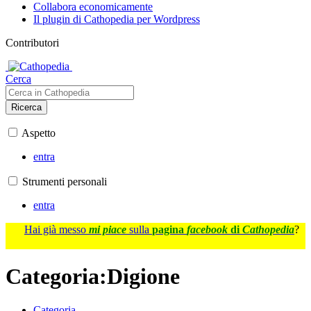
Collabora economicamente
Il plugin di Cathopedia per Wordpress
Contributori
Cerca
Ricerca
Aspetto
entra
Strumenti personali
entra
Hai già messo
mi piace
sulla
pagina
facebook
di
Cathopedia
?
Categoria
:
Digione
Categoria