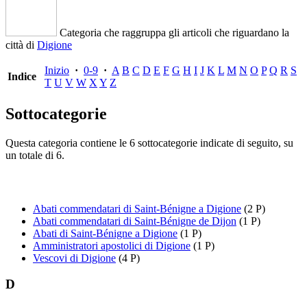
Categoria che raggruppa gli articoli che riguardano la
città di
Digione
Inizio
·
0-9
·
A
B
C
D
E
F
G
H
I
J
K
L
M
N
O
P
Q
R
S
Indice
T
U
V
W
X
Y
Z
Sottocategorie
Questa categoria contiene le 6 sottocategorie indicate di seguito, su
un totale di 6.
Abati commendatari di Saint-Bénigne a Digione
(2 P)
Abati commendatari di Saint-Bénigne de Dijon
(1 P)
Abati di Saint-Bénigne a Digione
(1 P)
Amministratori apostolici di Digione
(1 P)
Vescovi di Digione
(4 P)
D