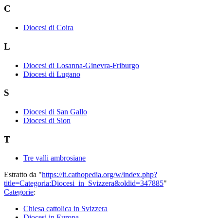
C
Diocesi di Coira
L
Diocesi di Losanna-Ginevra-Friburgo
Diocesi di Lugano
S
Diocesi di San Gallo
Diocesi di Sion
T
Tre valli ambrosiane
Estratto da "
https://it.cathopedia.org/w/index.php?
title=Categoria:Diocesi_in_Svizzera&oldid=347885
"
Categorie
:
Chiesa cattolica in Svizzera
Diocesi in Europa