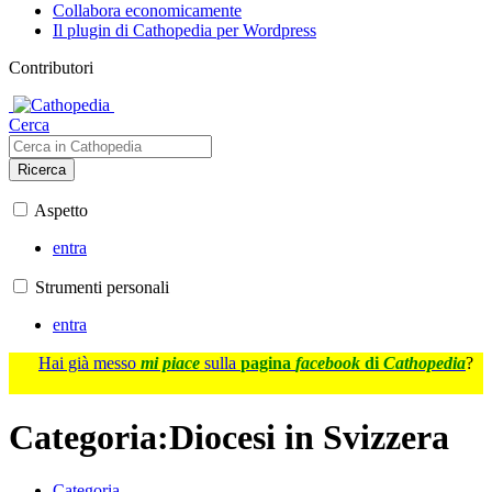
Collabora economicamente
Il plugin di Cathopedia per Wordpress
Contributori
Cerca
Ricerca
Aspetto
entra
Strumenti personali
entra
Hai già messo
mi piace
sulla
pagina
facebook
di
Cathopedia
?
Categoria
:
Diocesi in Svizzera
Categoria