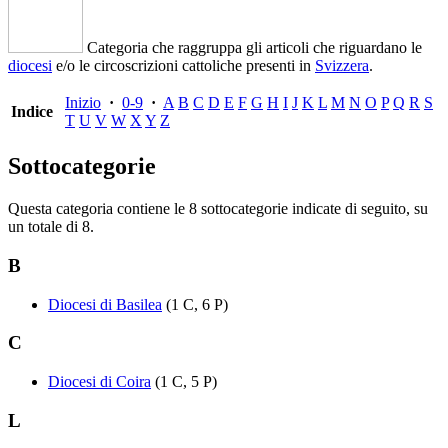
Categoria che raggruppa gli articoli che riguardano le
diocesi
e/o le circoscrizioni cattoliche presenti in
Svizzera
.
Inizio
·
0-9
·
A
B
C
D
E
F
G
H
I
J
K
L
M
N
O
P
Q
R
S
Indice
T
U
V
W
X
Y
Z
Sottocategorie
Questa categoria contiene le 8 sottocategorie indicate di seguito, su
un totale di 8.
B
Diocesi di Basilea
(1 C, 6 P)
C
Diocesi di Coira
(1 C, 5 P)
L