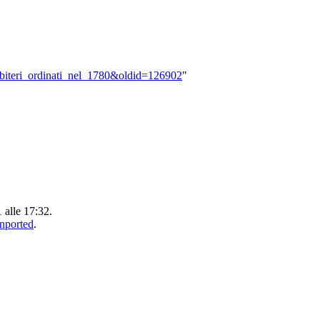
resbiteri_ordinati_nel_1780&oldid=126902
"
1 alle 17:32.
Unported
.