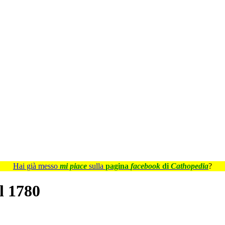
Hai già messo
mi piace
sulla
pagina
facebook
di
Cathopedia
?
l 1780