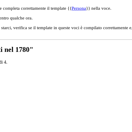
e completa correttamente il template {{
Persona
}} nella voce.
 entro qualche ora.
tarci, verifica se il template in queste voci è compilato correttamente e
ti nel 1780"
di 4.