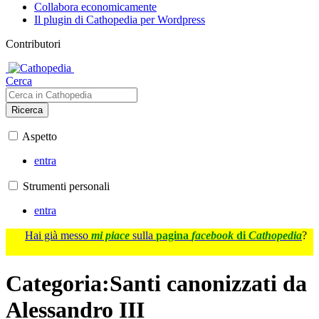
Collabora economicamente
Il plugin di Cathopedia per Wordpress
Contributori
Cerca
Ricerca
Aspetto
entra
Strumenti personali
entra
Hai già messo
mi piace
sulla
pagina
facebook
di
Cathopedia
?
Categoria
:
Santi canonizzati da
Alessandro III