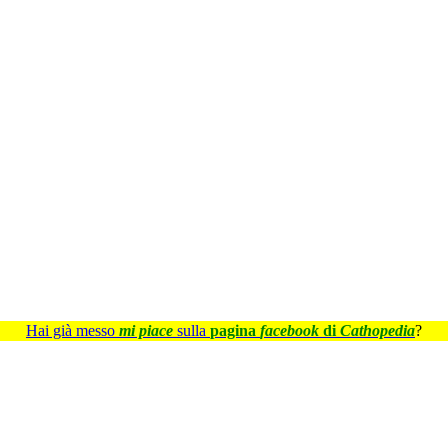
Hai già messo
mi piace
sulla
pagina
facebook
di
Cathopedia
?