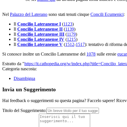
Nel
Palazzo del Laterano
sono stati tenuti cinque
Concili Ecumenici
:
Il
Concilio Lateranense I
(
1123
)
Il
Concilio Lateranense II
(
1139
)
Il
Concilio Lateranense III
(
1179
)
Il
Concilio Lateranense IV
(
1215
)
Il
Concilio Lateranense V
(
1512
-
1517
): tentativo di riforma d
Si conosce inoltre un Concilio Lateranense del
1078
sulle eresie
eucar
Estratto da "
https://it.cathopedia.org/w/index.php?title=Concilio_la
Categoria nascosta:
Disambigua
Invia un Suggerimento
Hai feedback o suggerimenti su questa pagina? Faccelo sapere! Riceve
Titolo del Suggerimento: