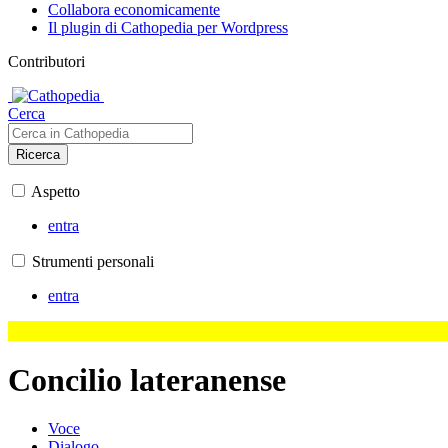
Collabora economicamente
Il plugin di Cathopedia per Wordpress
Contributori
Cerca
Ricerca
Aspetto
entra
Strumenti personali
entra
Concilio lateranense
Voce
Dialogo