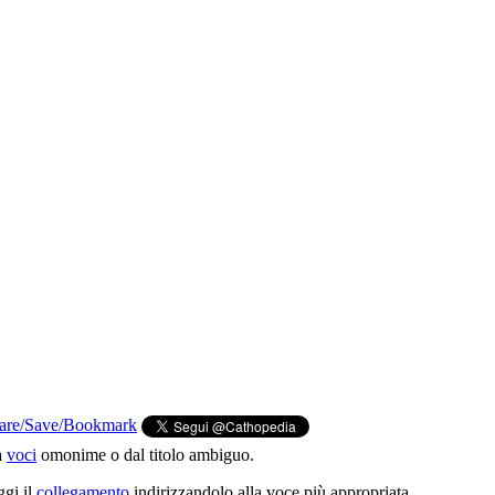
a
voci
omonime o dal titolo ambiguo.
ggi il
collegamento
indirizzandolo alla voce più appropriata.