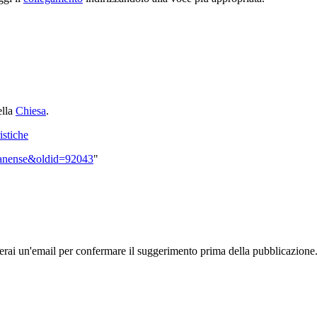
ella
Chiesa
.
istiche
teranense&oldid=92043
"
rai un'email per confermare il suggerimento prima della pubblicazione