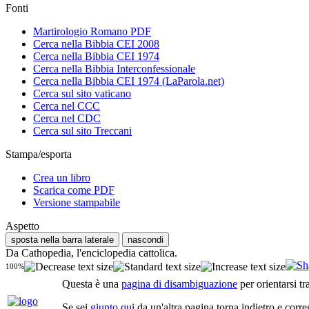
Fonti
Martirologio Romano PDF
Cerca nella Bibbia CEI 2008
Cerca nella Bibbia CEI 1974
Cerca nella Bibbia Interconfessionale
Cerca nella Bibbia CEI 1974 (LaParola.net)
Cerca sul sito vaticano
Cerca nel CCC
Cerca nel CDC
Cerca sul sito Treccani
Stampa/esporta
Crea un libro
Scarica come PDF
Versione stampabile
Aspetto
sposta nella barra laterale
nascondi
Da Cathopedia, l'enciclopedia cattolica.
100%
Questa è una
pagina di disambiguazione
per orientarsi tr
Se sei
giunto qui
da un'altra pagina torna indietro e corre