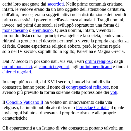
carità loro assegnate dai
sacerdoti
. Nelle prime comunità cristiane,
infatti, le vedove erano da un lato oggetto dell'attenzione caritativa,
dall'altro, invece, erano soggetti attivi nella distribuzione dei beni di
prima necessità ai poveri o nell'assistenza ai malati. Tra gli uomini,
invece, nei primi due secoli si sviluppò soprattutto una forma di
monachesimo
o
eremitismo
. Questi uomini, infatti, vivendo il
profondo distacco tra i principi evangelici e la società, tendevano a
ritirarsi in grotte o nel deserto per meglio vivere la propria esperienza
di fede. Queste esperienze religiosi ebbero, però, le prime regole
solo nel IV secolo, soprattutto in Egitto, Palestina e Magna Grecia.
Dal IV secolo in poi sono nati, via via, i vari
ordini religiosi
: dagli
ordini monastici
, ai
canonici regolari
, agli
ordini mendicanti
e fino ai
chierici regolari
.
In tempi più recenti, dal XVII secolo, i nuovi istituti di vita
consacrata hanno preso il nome di
congregazioni religiose
, non
avendo più previsto la forma solenne della professione dei
voti
.
Il
Concilio Vaticano II
ha voluto un rinnovamento della vita
religiosa; ha infatti pubblicato il decreto
Perfectae Caritatis
il quale
invita ogni istituto a ripensare al proprio carisma e alle proprie
caratteristiche.
Gli appartenenti a un Istituto di vita consacrata portano talvolta un