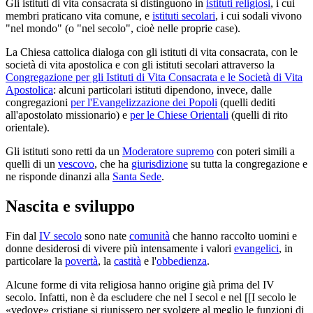
Gli istituti di vita consacrata si distinguono in
istituti religiosi
, i cui
membri praticano vita comune, e
istituti secolari
, i cui sodali vivono
"nel mondo" (o "nel secolo", cioè nelle proprie case).
La Chiesa cattolica dialoga con gli istituti di vita consacrata, con le
società di vita apostolica e con gli istituti secolari attraverso la
Congregazione per gli Istituti di Vita Consacrata e le Società di Vita
Apostolica
: alcuni particolari istituti dipendono, invece, dalle
congregazioni
per l'Evangelizzazione dei Popoli
(quelli dediti
all'apostolato missionario) e
per le Chiese Orientali
(quelli di rito
orientale).
Gli istituti sono retti da un
Moderatore supremo
con poteri simili a
quelli di un
vescovo
, che ha
giurisdizione
su tutta la congregazione e
ne risponde dinanzi alla
Santa Sede
.
Nascita e sviluppo
Fin dal
IV secolo
sono nate
comunità
che hanno raccolto uomini e
donne desiderosi di vivere più intensamente i valori
evangelici
, in
particolare la
povertà
, la
castità
e l'
obbedienza
.
Alcune forme di vita religiosa hanno origine già prima del IV
secolo. Infatti, non è da escludere che nel I secol e nel [[I secolo le
«vedove» cristiane si riunissero per svolgere al meglio le funzioni di