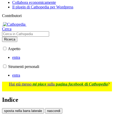
Collabora economicamente
Il plugin di Cathopedia per Wordpress
Contributori
Cerca
Ricerca
Aspetto
entra
Strumenti personali
entra
Hai già messo
mi piace
sulla
pagina
facebook
di
Cathopedia
?
Indice
sposta nella barra laterale
nascondi