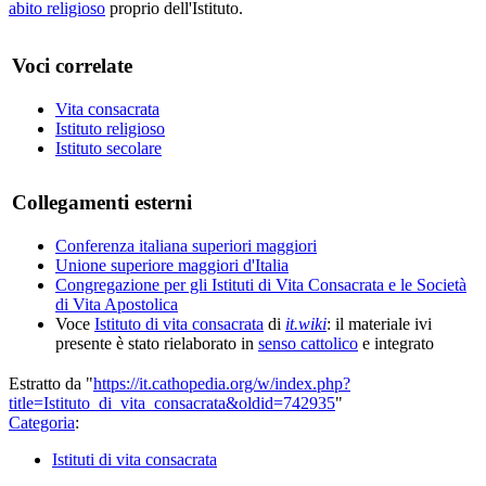
abito religioso
proprio dell'Istituto.
Voci correlate
Vita consacrata
Istituto religioso
Istituto secolare
Collegamenti esterni
Conferenza italiana superiori maggiori
Unione superiore maggiori d'Italia
Congregazione per gli Istituti di Vita Consacrata e le Società
di Vita Apostolica
Voce
Istituto di vita consacrata
di
it.wiki
: il materiale ivi
presente è stato rielaborato in
senso cattolico
e integrato
Estratto da "
https://it.cathopedia.org/w/index.php?
title=Istituto_di_vita_consacrata&oldid=742935
"
Categoria
:
Istituti di vita consacrata