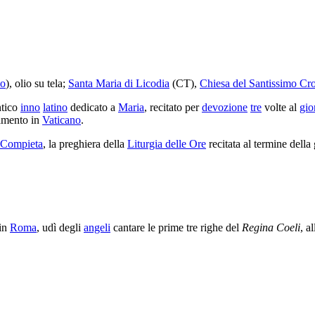
lo
), olio su tela;
Santa Maria di Licodia
(CT),
Chiesa del Santissimo Cro
ntico
inno
latino
dedicato a
Maria
, recitato per
devozione
tre
volte al
gio
tamento in
Vaticano
.
Compieta
, la preghiera della
Liturgia delle Ore
recitata al termine della 
in
Roma
, udì degli
angeli
cantare le prime tre righe del
Regina Coeli
, a