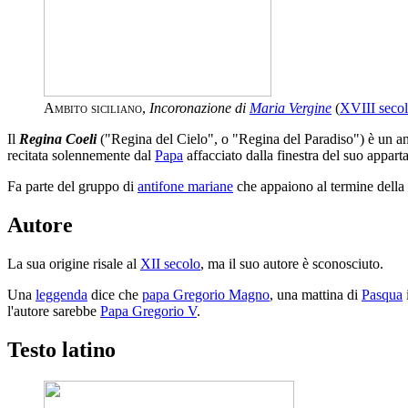
Ambito siciliano
,
Incoronazione di
Maria Vergine
(
XVIII seco
Il
Regina Coeli
("Regina del Cielo", o "Regina del Paradiso") è un a
recitata solennemente dal
Papa
affacciato dalla finestra del suo appar
Fa parte del gruppo di
antifone mariane
che appaiono al termine della
Autore
La sua origine risale al
XII secolo
, ma il suo autore è sconosciuto.
Una
leggenda
dice che
papa Gregorio Magno
, una mattina di
Pasqua
l'autore sarebbe
Papa Gregorio V
.
Testo latino