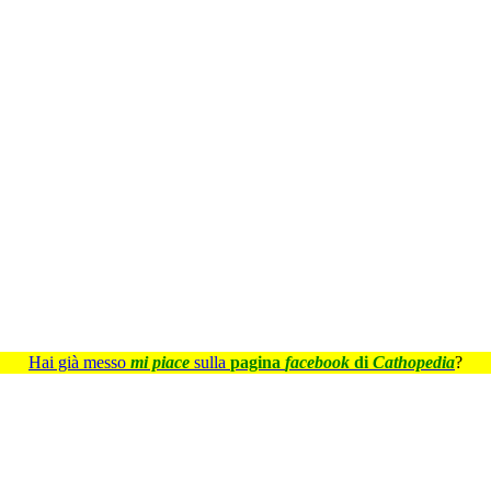
Hai già messo
mi piace
sulla
pagina
facebook
di
Cathopedia
?