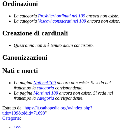
Ordinazioni
La categoria
Presbiteri ordinati nel 109
ancora non esiste
.
La categoria
Vescovi consacrati nel 109
ancora non esiste
.
Creazione di cardinali
Quest'anno non si è tenuto alcun concistoro.
Canonizzazioni
Nati e morti
La pagina
Nati nel 109
ancora non esiste. Si veda nel
frattempo la
categoria
corrispondente
.
La pagina
Morti nel 109
ancora non esiste. Si veda nel
frattempo la
categoria
corrispondente
.
Estratto da "
https://it.cathopedia.org/w/index.php?
title=109&oldid=71698
"
Categorie
:
109