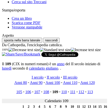
Cerca sul sito Treccani
Stampa/esporta
Crea un libro
Scarica come PDF
Versione stampabile
Aspetto
sposta nella barra laterale
nascondi
Da Cathopedia, l'enciclopedia cattolica.
100%
Il
109
(CIX in numeri romani) è un
anno
del II secolo iniziato di
lunedì
secondo il
calendario giuliano
. .
I secolo
·
II secolo
·
III secolo
Anni 80
·
Anni 90
·
Anni 100
·
Anni 110
·
Anni 120
105
·
106
·
107
·
108
·
109
·
110
·
111
·
112
·
113
Calendario 109
1
2
3
4
5
6
7
8
9
10
11
12
13
14
15
16