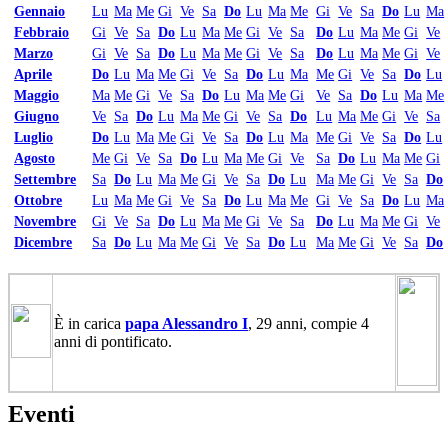
Gennaio
Lu
Ma
Me
Gi
Ve
Sa
Do
Lu
Ma
Me
Gi
Ve
Sa
Do
Lu
Ma
Febbraio
Gi
Ve
Sa
Do
Lu
Ma
Me
Gi
Ve
Sa
Do
Lu
Ma
Me
Gi
Ve
Marzo
Gi
Ve
Sa
Do
Lu
Ma
Me
Gi
Ve
Sa
Do
Lu
Ma
Me
Gi
Ve
Aprile
Do
Lu
Ma
Me
Gi
Ve
Sa
Do
Lu
Ma
Me
Gi
Ve
Sa
Do
Lu
Maggio
Ma
Me
Gi
Ve
Sa
Do
Lu
Ma
Me
Gi
Ve
Sa
Do
Lu
Ma
Me
Giugno
Ve
Sa
Do
Lu
Ma
Me
Gi
Ve
Sa
Do
Lu
Ma
Me
Gi
Ve
Sa
Luglio
Do
Lu
Ma
Me
Gi
Ve
Sa
Do
Lu
Ma
Me
Gi
Ve
Sa
Do
Lu
Agosto
Me
Gi
Ve
Sa
Do
Lu
Ma
Me
Gi
Ve
Sa
Do
Lu
Ma
Me
Gi
Settembre
Sa
Do
Lu
Ma
Me
Gi
Ve
Sa
Do
Lu
Ma
Me
Gi
Ve
Sa
Do
Ottobre
Lu
Ma
Me
Gi
Ve
Sa
Do
Lu
Ma
Me
Gi
Ve
Sa
Do
Lu
Ma
Novembre
Gi
Ve
Sa
Do
Lu
Ma
Me
Gi
Ve
Sa
Do
Lu
Ma
Me
Gi
Ve
Dicembre
Sa
Do
Lu
Ma
Me
Gi
Ve
Sa
Do
Lu
Ma
Me
Gi
Ve
Sa
Do
È in carica
papa Alessandro I
, 29 anni, compie 4
anni di pontificato.
Eventi