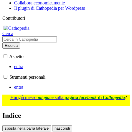
Collabora economicamente
Il plugin di Cathopedia per Wordpress
Contributori
Cerca
Ricerca
Aspetto
entra
Strumenti personali
entra
Hai già messo
mi piace
sulla
pagina
facebook
di
Cathopedia
?
Indice
sposta nella barra laterale
nascondi