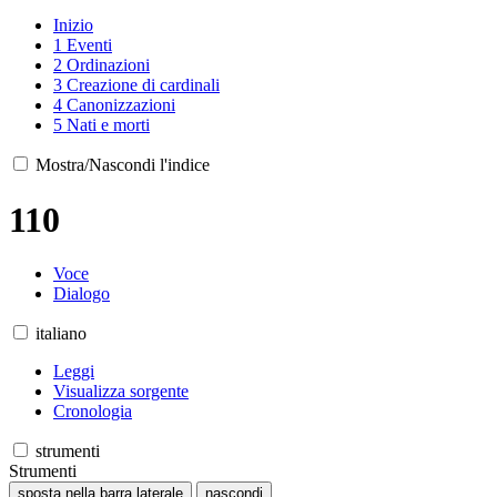
Inizio
1
Eventi
2
Ordinazioni
3
Creazione di cardinali
4
Canonizzazioni
5
Nati e morti
Mostra/Nascondi l'indice
110
Voce
Dialogo
italiano
Leggi
Visualizza sorgente
Cronologia
strumenti
Strumenti
sposta nella barra laterale
nascondi