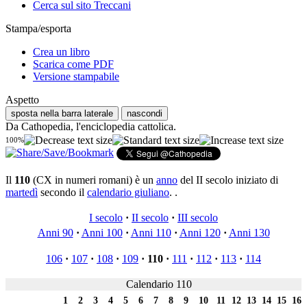
Cerca sul sito Treccani
Stampa/esporta
Crea un libro
Scarica come PDF
Versione stampabile
Aspetto
sposta nella barra laterale
nascondi
Da Cathopedia, l'enciclopedia cattolica.
100%
Il
110
(CX in numeri romani) è un
anno
del II secolo iniziato di
martedì
secondo il
calendario giuliano
. .
I secolo
·
II secolo
·
III secolo
Anni 90
·
Anni 100
·
Anni 110
·
Anni 120
·
Anni 130
106
·
107
·
108
·
109
·
110
·
111
·
112
·
113
·
114
Calendario 110
1
2
3
4
5
6
7
8
9
10
11
12
13
14
15
16