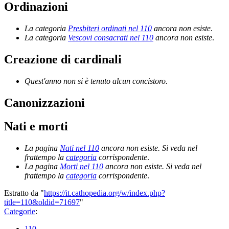
Ordinazioni
La categoria
Presbiteri ordinati nel 110
ancora non esiste
.
La categoria
Vescovi consacrati nel 110
ancora non esiste
.
Creazione di cardinali
Quest'anno non si è tenuto alcun concistoro.
Canonizzazioni
Nati e morti
La pagina
Nati nel 110
ancora non esiste. Si veda nel
frattempo la
categoria
corrispondente
.
La pagina
Morti nel 110
ancora non esiste. Si veda nel
frattempo la
categoria
corrispondente
.
Estratto da "
https://it.cathopedia.org/w/index.php?
title=110&oldid=71697
"
Categorie
:
110