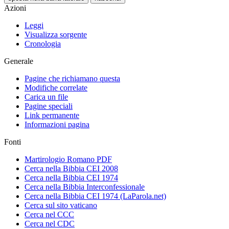
Azioni
Leggi
Visualizza sorgente
Cronologia
Generale
Pagine che richiamano questa
Modifiche correlate
Carica un file
Pagine speciali
Link permanente
Informazioni pagina
Fonti
Martirologio Romano PDF
Cerca nella Bibbia CEI 2008
Cerca nella Bibbia CEI 1974
Cerca nella Bibbia Interconfessionale
Cerca nella Bibbia CEI 1974 (LaParola.net)
Cerca sul sito vaticano
Cerca nel CCC
Cerca nel CDC