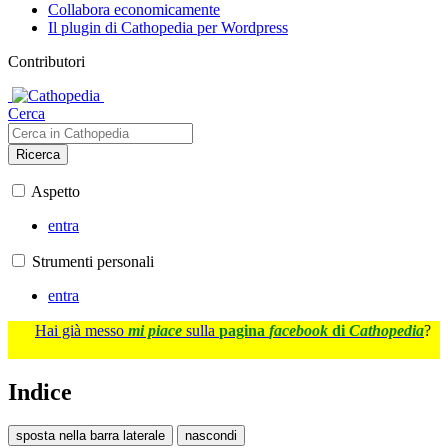
Collabora economicamente
Il plugin di Cathopedia per Wordpress
Contributori
Cerca
Ricerca
Aspetto
entra
Strumenti personali
entra
Hai già messo
mi piace
sulla
pagina
facebook
di
Cathopedia
?
Indice
sposta nella barra laterale
nascondi