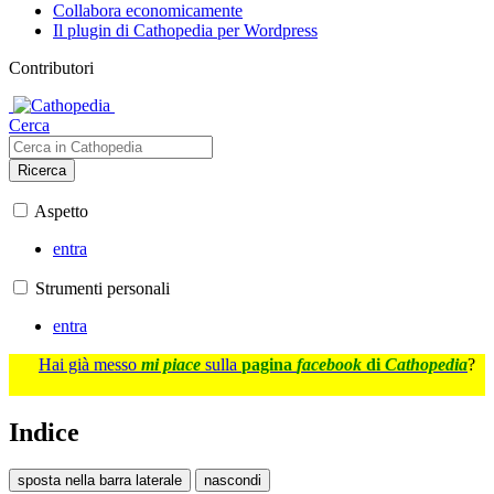
Collabora economicamente
Il plugin di Cathopedia per Wordpress
Contributori
Cerca
Ricerca
Aspetto
entra
Strumenti personali
entra
Hai già messo
mi piace
sulla
pagina
facebook
di
Cathopedia
?
Indice
sposta nella barra laterale
nascondi