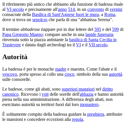
Il riferimento più antico che abbiamo alla funzione di badessa risale
al
VI secolo
e precisamente all'
anno
514
, in un
convento
di
vergini
consacrate della
Basilica di Sant'Agnese fuori le mura
, a
Roma
,
dove si trova un
sepolcro
che parla di una "abbatissa Serena".
Il termine
abbadessa
riappare poi in due lettere del
595
e del
599
di
Papa Gregorio Magno
; compare anche in una
lapide funeraria
rinvenuta sotto la piazza antistante la
basilica di Santa Cecilia in
Trastevere
e datata dagli archeologi tra il
VI
e il
VII secolo
.
Autorità
La badessa è per le monache
madre
e maestra. Come l'abate e il
vescovo
, porta spesso al collo una
croce
, simbolo della sua
autorità
sulle consorelle.
Le badesse, come gli abati, sono
superiori maggiori
nel
diritto
canonico
. Ricevono i
voti
delle sorelle dell'
abbazia
e hanno autorità
piena nella sua amministrazione. A differenza degli abati, non
esercitano autorità su territori fuori dal loro
monastero
.
È solitamente compito della badessa guidare la
preghiera
, attribuire
le mansioni e concedere eccezioni alla
regola
.