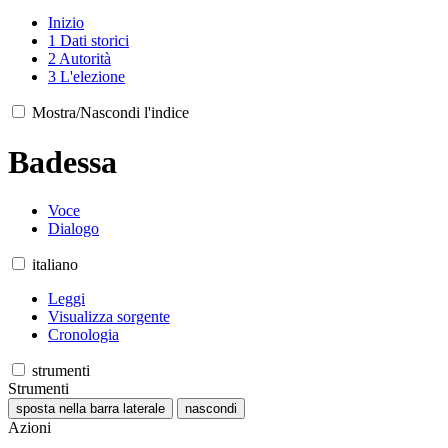
Inizio
1
Dati storici
2
Autorità
3
L'elezione
Mostra/Nascondi l'indice
Badessa
Voce
Dialogo
italiano
Leggi
Visualizza sorgente
Cronologia
strumenti
Strumenti
sposta nella barra laterale
nascondi
Azioni