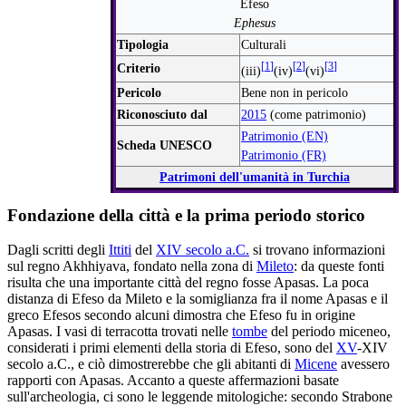
Efeso
Ephesus
Tipologia
Culturali
Criterio
[
1
]
[
2
]
[
3
]
(iii)
(iv)
(vi)
Pericolo
Bene non in pericolo
Riconosciuto dal
2015
(come patrimonio)
Patrimonio (EN)
Scheda UNESCO
Patrimonio (FR)
Patrimoni dell'umanità in Turchia
Fondazione della città e la prima periodo storico
Dagli scritti degli
Ittiti
del
XIV secolo a.C.
si trovano informazioni
sul regno Akhhiyava, fondato nella zona di
Mileto
: da queste fonti
risulta che una importante città del regno fosse Apasas. La poca
distanza di Efeso da Mileto e la somiglianza fra il nome Apasas e il
greco Efesos secondo alcuni dimostra che Efeso fu in origine
Apasas. I vasi di terracotta trovati nelle
tombe
del periodo miceneo,
considerati i primi elementi della storia di Efeso, sono del
XV
-XIV
secolo a.C., e ciò dimostrerebbe che gli abitanti di
Micene
avessero
rapporti con Apasas. Accanto a queste affermazioni basate
sull'archeologia, ci sono le leggende mitologiche: secondo Strabone