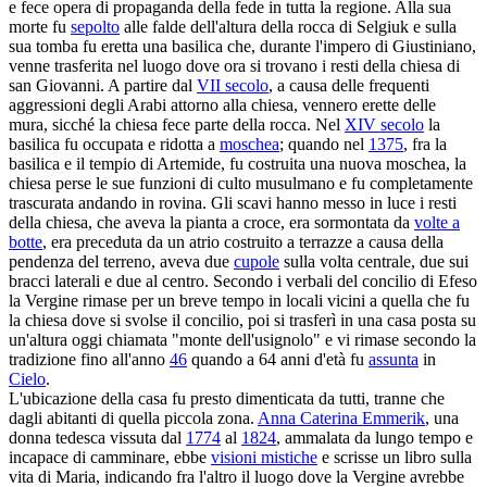
e fece opera di propaganda della fede in tutta la regione. Alla sua
morte fu
sepolto
alle falde dell'altura della rocca di Selgiuk e sulla
sua tomba fu eretta una basilica che, durante l'impero di Giustiniano,
venne trasferita nel luogo dove ora si trovano i resti della chiesa di
san Giovanni. A partire dal
VII secolo
, a causa delle frequenti
aggressioni degli Arabi attorno alla chiesa, vennero erette delle
mura, sicché la chiesa fece parte della rocca. Nel
XIV secolo
la
basilica fu occupata e ridotta a
moschea
; quando nel
1375
, fra la
basilica e il tempio di Artemide, fu costruita una nuova moschea, la
chiesa perse le sue funzioni di culto musulmano e fu completamente
trascurata andando in rovina. Gli scavi hanno messo in luce i resti
della chiesa, che aveva la pianta a croce, era sormontata da
volte a
botte
, era preceduta da un atrio costruito a terrazze a causa della
pendenza del terreno, aveva due
cupole
sulla volta centrale, due sui
bracci laterali e due al centro. Secondo i verbali del concilio di Efeso
la Vergine rimase per un breve tempo in locali vicini a quella che fu
la chiesa dove si svolse il concilio, poi si trasferì in una casa posta su
un'altura oggi chiamata "monte dell'usignolo" e vi rimase secondo la
tradizione fino all'anno
46
quando a 64 anni d'età fu
assunta
in
Cielo
.
L'ubicazione della casa fu presto dimenticata da tutti, tranne che
dagli abitanti di quella piccola zona.
Anna Caterina Emmerik
, una
donna tedesca vissuta dal
1774
al
1824
, ammalata da lungo tempo e
incapace di camminare, ebbe
visioni mistiche
e scrisse un libro sulla
vita di Maria, indicando fra l'altro il luogo dove la Vergine avrebbe