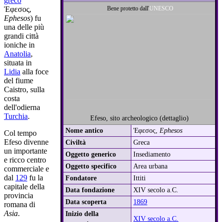
greco
Ἐφεσος
,
Bene protetto dall'
UNESCO
Ephesos
) fu
una delle più
grandi città
ioniche in
Anatolia
,
situata in
Lidia
alla foce
del fiume
Caistro, sulla
costa
dell'odierna
Turchia
.
Efeso, sito archeologico (dettaglio)
Nome antico
Ἐφεσος
,
Ephesos
Col tempo
Efeso divenne
Civiltà
Greca
un importante
Oggetto generico
Insediamento
e ricco centro
Oggetto specifico
Area urbana
commerciale e
dal
129
fu la
Fondatore
Ittiti
capitale della
Data fondazione
XIV secolo a.C.
provincia
Data scoperta
1869
romana di
Asia
.
Inizio della
XIV secolo a.C.