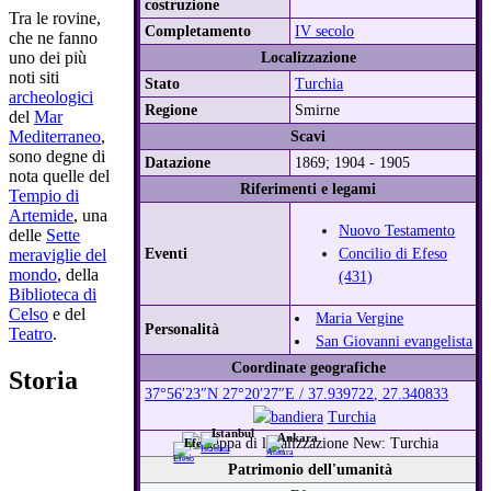
costruzione
Tra le rovine,
Completamento
IV secolo
che ne fanno
uno dei più
Localizzazione
noti siti
Stato
Turchia
archeologici
Regione
Smirne
del
Mar
Mediterraneo
,
Scavi
sono degne di
Datazione
1869; 1904 - 1905
nota quelle del
Riferimenti e legami
Tempio di
Artemide
, una
Nuovo Testamento
delle
Sette
Eventi
Concilio di Efeso
meraviglie del
mondo
, della
(431)
Biblioteca di
Celso
e del
Maria Vergine
Personalità
Teatro
.
San Giovanni evangelista
Coordinate geografiche
Storia
37°56′23″N
27°20′27″E
/
37.939722
,
27.340833
Turchia
Istanbul
Ankara
Efeso
Patrimonio dell'umanità