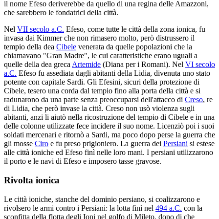
il nome Efeso deriverebbe da quello di una regina delle Amazzoni,
che sarebbero le fondatrici della città.
Nel
VII secolo a.C.
Efeso, come tutte le città della zona ionica, fu
invasa dai Kimmer che non rimasero molto, però distrussero il
tempio della dea
Cibele
venerata da quelle popolazioni che la
chiamavano "Gran Madre", le cui caratteristiche erano uguali a
quelle della dea greca
Artemide
(Diana per i Romani). Nel
VI secolo
a.C.
Efeso fu assediata dagli abitanti della Lidia, divenuta uno stato
potente con capitale Sardi. Gli Efesini, sicuri della protezione di
Cibele, tesero una corda dal tempio fino alla porta della città e si
radunarono da una parte senza preoccuparsi dell'attacco di
Creso
, re
di Lidia, che però invase la città. Creso non usò violenza sugli
abitanti, anzi li aiutò nella ricostruzione del tempio di Cibele e in una
delle colonne utilizzate fece incidere il suo nome. Licenziò poi i suoi
soldati mercenari e ritornò a Sardi, ma poco dopo perse la guerra che
gli mosse
Ciro
e fu preso prigioniero. La guerra dei
Persiani
si estese
alle città ioniche ed Efeso finì nelle loro mani. I persiani utilizzarono
il porto e le navi di Efeso e imposero tasse gravose.
Rivolta ionica
Le città ioniche, stanche del dominio persiano, si coalizzarono e
rivolsero le armi contro i Persiani: la lotta finì nel
494 a.C.
con la
sconfitta della flotta degli Ioni nel golfo di Mileto, dopo di che