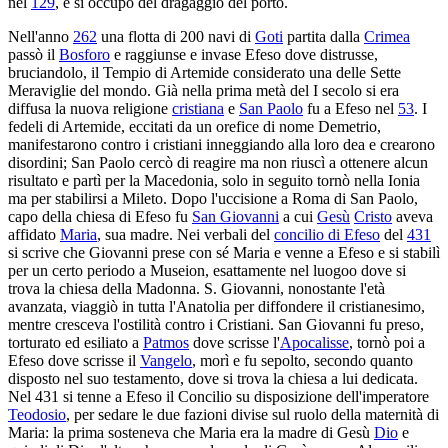
nel
129
, e si occupò del dragaggio del porto.
Nell'anno
262
una flotta di 200 navi di
Goti
partita dalla
Crimea
passò il
Bosforo
e raggiunse e invase Efeso dove distrusse,
bruciandolo, il Tempio di Artemide considerato una delle Sette
Meraviglie del mondo. Già nella prima metà del I secolo si era
diffusa la nuova religione
cristiana
e
San Paolo
fu a Efeso nel
53
. I
fedeli di Artemide, eccitati da un orefice di nome Demetrio,
manifestarono contro i cristiani inneggiando alla loro dea e crearono
disordini; San Paolo cercò di reagire ma non riuscì a ottenere alcun
risultato e partì per la Macedonia, solo in seguito tornò nella Ionia
ma per stabilirsi a Mileto. Dopo l'uccisione a Roma di San Paolo,
capo della chiesa di Efeso fu
San Giovanni
a cui
Gesù
Cristo
aveva
affidato
Maria
, sua madre. Nei verbali del
concilio di Efeso
del
431
si scrive che Giovanni prese con sé Maria e venne a Efeso e si stabilì
per un certo periodo a Museion, esattamente nel luogoo dove si
trova la chiesa della Madonna. S. Giovanni, nonostante l'età
avanzata, viaggiò in tutta l'Anatolia per diffondere il cristianesimo,
mentre cresceva l'ostilità contro i Cristiani. San Giovanni fu preso,
torturato ed esiliato a
Patmos
dove scrisse l'
Apocalisse
, tornò poi a
Efeso dove scrisse il
Vangelo
, morì e fu sepolto, secondo quanto
disposto nel suo testamento, dove si trova la chiesa a lui dedicata.
Nel 431 si tenne a Efeso il Concilio su disposizione dell'imperatore
Teodosio
, per sedare le due fazioni divise sul ruolo della maternità di
Maria: la prima sosteneva che Maria era la madre di Gesù
Dio
e