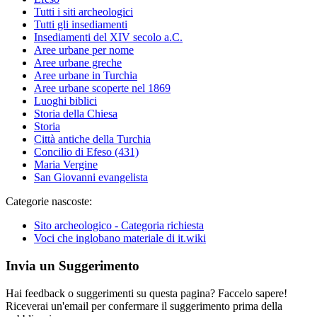
Tutti i siti archeologici
Tutti gli insediamenti
Insediamenti del XIV secolo a.C.
Aree urbane per nome
Aree urbane greche
Aree urbane in Turchia
Aree urbane scoperte nel 1869
Luoghi biblici
Storia della Chiesa
Storia
Città antiche della Turchia
Concilio di Efeso (431)
Maria Vergine
San Giovanni evangelista
Categorie nascoste:
Sito archeologico - Categoria richiesta
Voci che inglobano materiale di it.wiki
Invia un Suggerimento
Hai feedback o suggerimenti su questa pagina? Faccelo sapere!
Riceverai un'email per confermare il suggerimento prima della