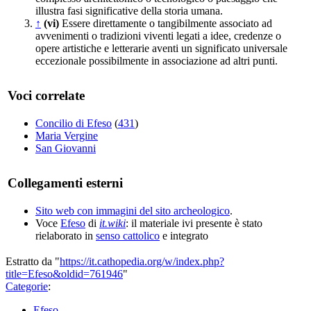
illustra fasi significative della storia umana.
↑
(vi)
Essere direttamente o tangibilmente associato ad
avvenimenti o tradizioni viventi legati a idee, credenze o
opere artistiche e letterarie aventi un significato universale
eccezionale possibilmente in associazione ad altri punti.
Voci correlate
Concilio di Efeso
(
431
)
Maria Vergine
San Giovanni
Collegamenti esterni
Sito web con immagini del sito archeologico
.
Voce
Efeso
di
it.wiki
: il materiale ivi presente è stato
rielaborato in
senso cattolico
e integrato
Estratto da "
https://it.cathopedia.org/w/index.php?
title=Efeso&oldid=761946
"
Categorie
:
Efeso