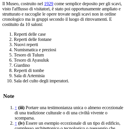
Il Museo, costruito nel
1929
come semplice deposito per gli scavi,
visto l'afflusso di visitatori, è stato poi opportunamente ampliato e
strutturato e raccoglie le opere trovate negli scavi non in ordine
cronologico ma in gruppi secondo il luogo di ritrovamenti. E
costituito da 10 saloni:
Reperti delle case
Reperti delle fontane
Nuovi reperti
Numismatica e preziosi
Tesoro di Tulum
Tesoro di Ayasuluk
Giardino
Reperti di tombe
Sala di Artemisia
Sala del culto degli imperatori.
Note
↑
(iii)
Portare una testimonianza unica o almeno eccezionale
di una tradizione culturale o di una civiltà vivente o
scomparsa.
↑
(iv)
Essere un esempio eccezionale di un tipo di edificio,
complesso architettonico o tecnologico o paesaggio che