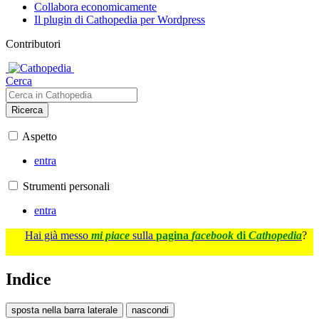
Collabora economicamente
Il plugin di Cathopedia per Wordpress
Contributori
Cerca
Ricerca
Aspetto
entra
Strumenti personali
entra
Hai già messo
mi piace
sulla
pagina
facebook
di
Cathopedia
?
Indice
sposta nella barra laterale
nascondi