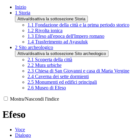
Inizio
1
Storia
Attiva/disattiva la sottosezione Storia
1.1
Fondazione della città e la prima periodo storico
1.2
Rivolta ionica
1.3
Efeso all'epoca dell'Impero romano
1.4
Trasferimento ad Ayasuluk
2
Sito archeologico
Attiva/disattiva la sottosezione Sito archeologico
2.1
Scoperta della città
2.2
Mura urbiche
2.3
Chiesa di San Giovanni e casa di Maria Vergine
2.4
Caverna dei sette dormienti
2.5
Monumenti ed edifici principali
2.6
Museo di Efeso
Mostra/Nascondi l'indice
Efeso
Voce
Dialogo