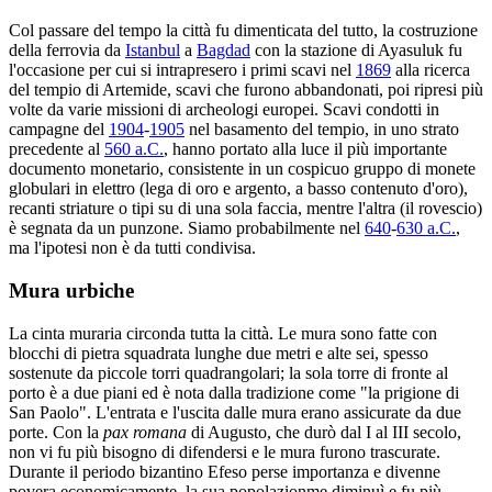
Col passare del tempo la città fu dimenticata del tutto, la costruzione
della ferrovia da
Istanbul
a
Bagdad
con la stazione di Ayasuluk fu
l'occasione per cui si intrapresero i primi scavi nel
1869
alla ricerca
del tempio di Artemide, scavi che furono abbandonati, poi ripresi più
volte da varie missioni di archeologi europei. Scavi condotti in
campagne del
1904
-
1905
nel basamento del tempio, in uno strato
precedente al
560 a.C.
, hanno portato alla luce il più importante
documento monetario, consistente in un cospicuo gruppo di monete
globulari in elettro (lega di oro e argento, a basso contenuto d'oro),
recanti striature o tipi su di una sola faccia, mentre l'altra (il rovescio)
è segnata da un punzone. Siamo probabilmente nel
640
-
630 a.C.
,
ma l'ipotesi non è da tutti condivisa.
Mura urbiche
La cinta muraria circonda tutta la città. Le mura sono fatte con
blocchi di pietra squadrata lunghe due metri e alte sei, spesso
sostenute da piccole torri quadrangolari; la sola torre di fronte al
porto è a due piani ed è nota dalla tradizione come "la prigione di
San Paolo". L'entrata e l'uscita dalle mura erano assicurate da due
porte. Con la
pax romana
di Augusto, che durò dal I al III secolo,
non vi fu più bisogno di difendersi e le mura furono trascurate.
Durante il periodo bizantino Efeso perse importanza e divenne
povera economicamente, la sua popolazionme diminuì e fu più