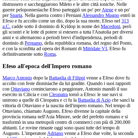
distrussero e saccheggiarono Mileto e le altre città ioniche. Nelle
guerre peloponnesiache Efeso parteggiò un po' per
Atene
e un po'
per
Sparta
. Nella guerra contro i Persiani
Alessandro Magno
entrò in
Efeso e fu accolto come un dio, dopo la sua morte, Efeso nel
313
a.C.
cadde sotto il dominio di Kyldop in nome dei
Macedoni
, però
gli scontri e le lotte di potere si estesero a tutta l'Anatolia per diversi
anni e si alternarono a periodi brevi d'indipendenza, periodi di
dominio di
Pergamo
, della repubblica romana, del regno del Ponto,
e con la sconfitta ad opera dei Romani di
Mitridate VI
, Efeso fu
definitivamente sotto
Roma
.
Efeso all'epoca dell'Impero romano
Marco Antonio
dopo la
Battaglia di Filippi
venne a Efeso dove fu
accolto con feste dionisiache da lui gradite. Quando i suoi rapporti
con
Ottaviano
cominciarono a peggiorare, Antonio mandò il suo
esercito in Cilicia e con
Cleopatra
tornò a Efeso: le sue navi si
unirono a quelle di Cleopatra e ci fu la
Battaglia di Azio
che sancì la
vittoria di Ottaviano e la nascita dell'impero romano. Nel tempo di
Ottaviano, chiamato Augusto, Efeso divenne la capitale della
provincia romana nell'Asia Minore, sede del prefetto romano e si
trasformò in una metropoli centro di commerci con più di 200.000
abitanti. Le rovine rimaste oggi sono quasi tutte del tempo di
Augusto. L'imperatore
Adriano
venne a Efeso due volte, la seconda