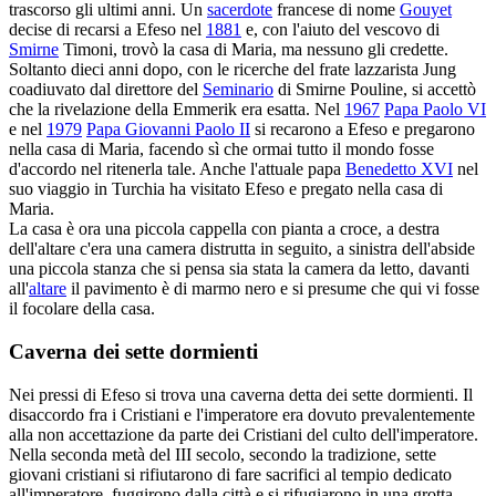
trascorso gli ultimi anni. Un
sacerdote
francese di nome
Gouyet
decise di recarsi a Efeso nel
1881
e, con l'aiuto del vescovo di
Smirne
Timoni, trovò la casa di Maria, ma nessuno gli credette.
Soltanto dieci anni dopo, con le ricerche del frate lazzarista Jung
coadiuvato dal direttore del
Seminario
di Smirne Pouline, si accettò
che la rivelazione della Emmerik era esatta. Nel
1967
Papa Paolo VI
e nel
1979
Papa Giovanni Paolo II
si recarono a Efeso e pregarono
nella casa di Maria, facendo sì che ormai tutto il mondo fosse
d'accordo nel ritenerla tale. Anche l'attuale papa
Benedetto XVI
nel
suo viaggio in Turchia ha visitato Efeso e pregato nella casa di
Maria.
La casa è ora una piccola cappella con pianta a croce, a destra
dell'altare c'era una camera distrutta in seguito, a sinistra dell'abside
una piccola stanza che si pensa sia stata la camera da letto, davanti
all'
altare
il pavimento è di marmo nero e si presume che qui vi fosse
il focolare della casa.
Caverna dei sette dormienti
Nei pressi di Efeso si trova una caverna detta dei sette dormienti. Il
disaccordo fra i Cristiani e l'imperatore era dovuto prevalentemente
alla non accettazione da parte dei Cristiani del culto dell'imperatore.
Nella seconda metà del III secolo, secondo la tradizione, sette
giovani cristiani si rifiutarono di fare sacrifici al tempio dedicato
all'imperatore, fuggirono dalla città e si rifugiarono in una grotta