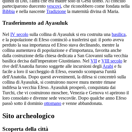
quindi di Dio, l'altra che era madre solo di Gesù uomo. Al concilio
parteciparono duecento
vescovi
, che riconobbero come fondata nella
Bibbia
e nella nascente
Tradizione
la maternità divina di Maria.
Trasferimento ad Ayasuluk
Nel
IV secolo
sulla collina di Ayasuluk si era costruita una
basilica
,
e la popolazione di Efeso cominciò a trasferirsi qui: il porto aveva
perduto la sua importanza ed Efeso stava declinando, mentre la
collina aumentava di popolazione e d'importanza, favorita anche
dalla costruzione della chiesa dedicata a San Giovanni sulla vecchia
basilica decisa dall'imperatore Giustiniano. Nel
VII
e
VIII secolo
le
rive dell'Anatolia furono soggette alle incursioni degli
Arabi
e fu
facile a loro il saccheggio di Efeso, essendo scomparsa l'unità
dell'Anatolia. Dopo questi avvenimenti, la difesa si concentrò sulla
collina di Ayasuluk, si costruirono nuove mura mentre rimase
indifesa la vecchia Efeso. Ayasuluk prosperò, conquistata dai
Turchi, che vi costruirono moschee, Venezia e Genova vi aprirono il
loro consolato e divenne sede vescovile. Dopo qualche anno Efeso
passò sotto il dominio
ottomano
e venne abbandonata.
Sito archeologico
Scoperta della città