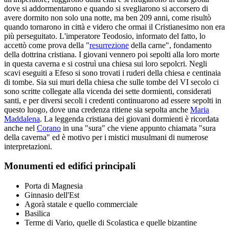
dove si addormentarono e quando si svegliarono si accorsero di
avere dormito non solo una notte, ma ben 209 anni, come risultò
quando tornarono in città e videro che ormai il Cristianesimo non era
più perseguitato. L'imperatore Teodosio, informato del fatto, lo
accettò come prova della "
resurrezione
della carne", fondamento
della dottrina cristiana. I giovani vennero poi sepolti alla loro morte
in questa caverna e si costruì una chiesa sui loro sepolcri. Negli
scavi eseguiti a Efeso si sono trovati i ruderi della chiesa e centinaia
di tombe. Sia sui muri della chiesa che sulle tombe del VI secolo ci
sono scritte collegate alla vicenda dei sette dormienti, considerati
santi, e per diversi secoli i credenti continuarono ad essere sepolti in
questo luogo, dove una credenza ritiene sia sepolta anche
Maria
Maddalena
. La leggenda cristiana dei giovani dormienti è ricordata
anche nel
Corano
in una "sura" che viene appunto chiamata "sura
della caverna" ed è motivo per i mistici musulmani di numerose
interpretazioni.
Monumenti ed edifici principali
Porta di Magnesia
Ginnasio dell'Est
Agorà statale e quello commerciale
Basilica
Terme di Vario, quelle di Scolastica e quelle bizantine