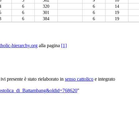
4
6
320
6
14
5
6
301
6
19
3
6
384
6
19
olic-hierarchy.org
alla pagina
[1]
e ivi presente è stato rielaborato in
senso cattolico
e integrato
_Apostolica_di_Battambang&oldid=768620
"