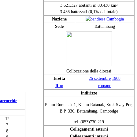
3.621.327 abitanti in 80.430 km²
3.456 battezzati (0,1% del totale)
Nazione
Cambogia
Sede
Battambang
Collocazione della diocesi
Eretta
26 settembre
1968
Rito
romano
Indirizzo
arrocchie
Phum Rumchek 1, Khum Ratanak, Srok Svay Por,
B.P. 330, Battambang, Cambodge
12
tel. (053)730.219
2
Collegamenti esterni
8
Collegamenti interni
8