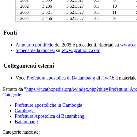
2002
3.206
3.621.327
0,1
10
2003
3.321
3.621.327
0,1
11
2004
3.456
3.621.327
0,1
9
Fonti
Annuario pontificio
del 2005 e precedenti, riportati su
www.cath
Scheda della diocesi
su
www.gcatholic.com
Collegamenti esterni
Voce
Prefettura apostolica di Battambang
di
it.wiki
: il material
Estratto da "
https://it.cathopedia.org/w/index.php?title=Prefettura
Categorie
:
Prefetture apostoliche in Cambogia
Cambogia
Prefettura Apostolica di Battambang
Battambang
Categorie nascoste: