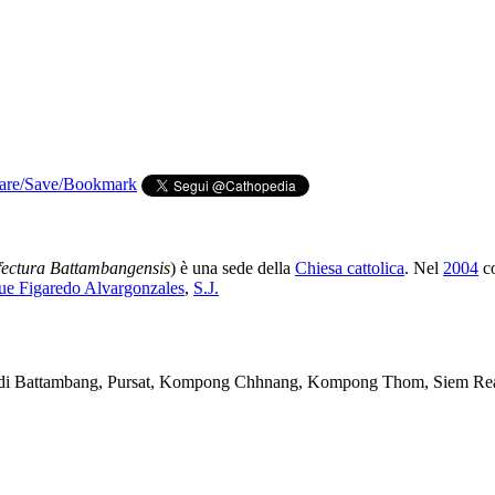
fectura Battambangensis
) è una sede della
Chiesa cattolica
. Nel
2004
co
ue Figaredo Alvargonzales
,
S.J.
nce di Battambang, Pursat, Kompong Chhnang, Kompong Thom, Siem Rea