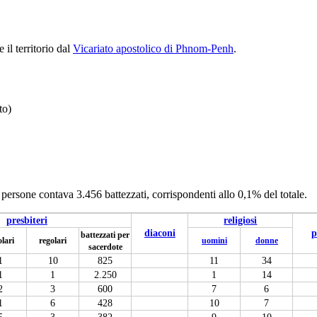
 il territorio dal
Vicariato apostolico di Phnom-Penh
.
to)
persone contava 3.456 battezzati, corrispondenti allo 0,1% del totale.
presbiteri
religiosi
diaconi
p
battezzati per
olari
regolari
uomini
donne
sacerdote
1
10
825
11
34
1
1
2.250
1
14
2
3
600
7
6
1
6
428
10
7
5
3
382
9
10