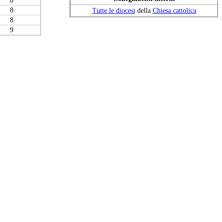
8
Tutte le diocesi
della
Chiesa cattolica
8
9