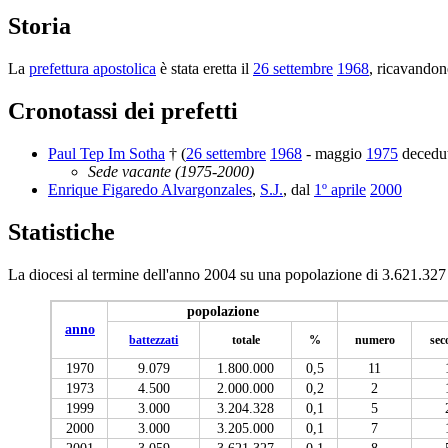
Storia
La
prefettura apostolica
è stata eretta il
26 settembre
1968
, ricavandone
Cronotassi dei prefetti
Paul Tep Im Sotha
† (
26 settembre
1968
- maggio
1975
decedu
Sede vacante (1975-2000)
Enrique Figaredo Alvargonzales
,
S.J.
, dal
1º aprile
2000
Statistiche
La diocesi al termine dell'anno 2004 su una popolazione di 3.621.327 
popolazione
anno
battezzati
totale
%
numero
sec
1970
9.079
1.800.000
0,5
11
1973
4.500
2.000.000
0,2
2
1999
3.000
3.204.328
0,1
5
2000
3.000
3.205.000
0,1
7
2001
3.059
3.621.327
0,1
8