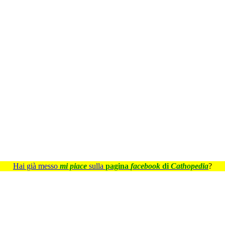
Hai già messo
mi piace
sulla
pagina
facebook
di
Cathopedia
?