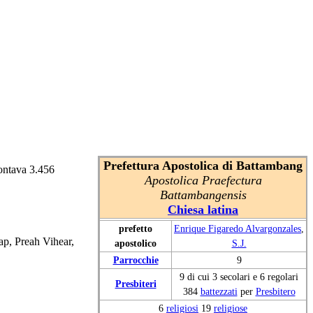
Prefettura Apostolica di Battambang
ntava 3.456
Apostolica Praefectura
Battambangensis
Chiesa latina
prefetto
Enrique Figaredo Alvargonzales
,
p, Preah Vihear,
apostolico
S.J.
Parrocchie
9
9 di cui 3 secolari e 6 regolari
Presbiteri
384
battezzati
per
Presbitero
6
religiosi
19
religiose