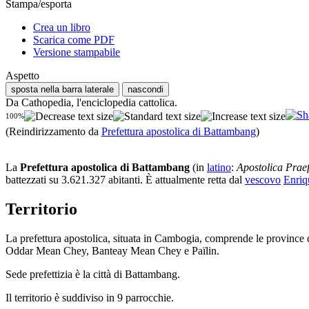
Stampa/esporta
Crea un libro
Scarica come PDF
Versione stampabile
Aspetto
sposta nella barra laterale
nascondi
Da Cathopedia, l'enciclopedia cattolica.
100%
(Reindirizzamento da
Prefettura apostolica di Battambang
)
La
Prefettura apostolica di Battambang
(in
latino
:
Apostolica Prae
battezzati su 3.621.327 abitanti. È attualmente retta dal
vescovo
Enriq
Territorio
La prefettura apostolica, situata in Cambogia, comprende le provi
Oddar Mean Chey, Banteay Mean Chey e Païlin.
Sede prefettizia è la città di Battambang.
Il territorio è suddiviso in 9 parrocchie.