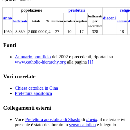
popolazione
presbiteri
religi
battezzati
anno
diaconi
battezzati
totale
%
numero
secolari
regolari
per
uomini
d
sacerdote
1950
8.869
2.000.000
0,4
27
10
17
328
18
Fonti
Annuario pontificio
del 2002 e precedenti, riportati su
www.catholic-hierarchy.org
alla pagina
[1]
Voci correlate
Chiesa cattolica in Cina
Prefettura apostolica
Collegamenti esterni
Voce
Prefettura apostolica di Shashi
di
it.wiki
: il materiale ivi
presente è stato rielaborato in
senso cattolico
e integrato