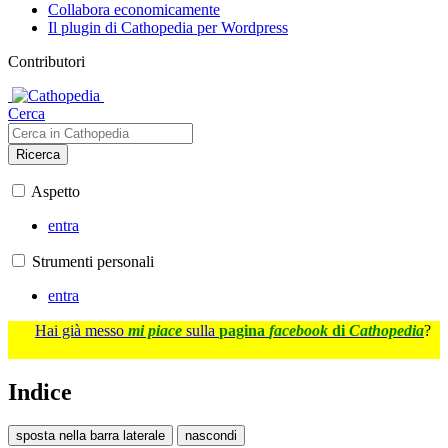
Collabora economicamente
Il plugin di Cathopedia per Wordpress
Contributori
Cerca
Ricerca
Aspetto
entra
Strumenti personali
entra
Hai già messo
mi piace
sulla
pagina
facebook
di
Cathopedia
?
Indice
sposta nella barra laterale
nascondi