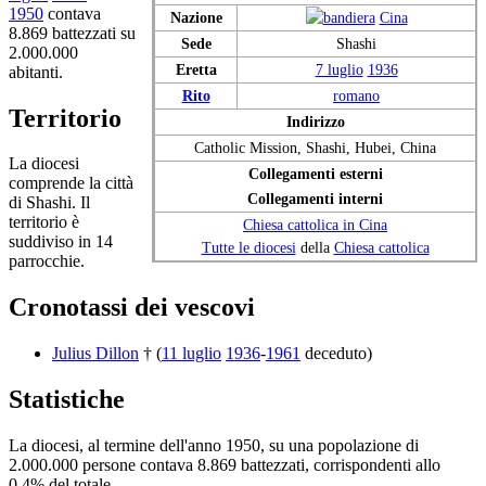
1950
contava
Nazione
Cina
8.869 battezzati su
Sede
Shashi
2.000.000
Eretta
7 luglio
1936
abitanti.
Rito
romano
Territorio
Indirizzo
Catholic Mission, Shashi, Hubei, China
La diocesi
Collegamenti esterni
comprende la città
Collegamenti interni
di Shashi. Il
territorio è
Chiesa cattolica in Cina
suddiviso in 14
Tutte le diocesi
della
Chiesa cattolica
parrocchie.
Cronotassi dei vescovi
Julius Dillon
† (
11 luglio
1936
-
1961
deceduto)
Statistiche
La diocesi, al termine dell'anno 1950, su una popolazione di
2.000.000 persone contava 8.869 battezzati, corrispondenti allo
0,4% del totale.