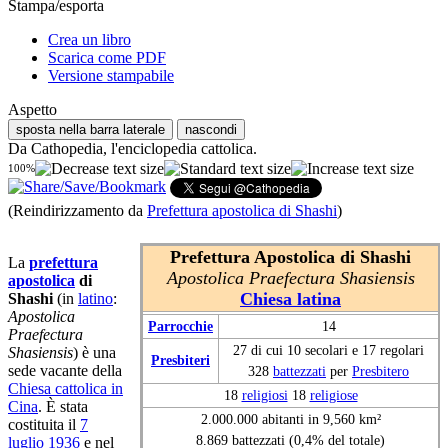
Stampa/esporta
Crea un libro
Scarica come PDF
Versione stampabile
Aspetto
sposta nella barra laterale
nascondi
Da Cathopedia, l'enciclopedia cattolica.
100%
(Reindirizzamento da
Prefettura apostolica di Shashi
)
Prefettura Apostolica di Shashi
La
prefettura
Apostolica Praefectura Shasiensis
apostolica
di
Chiesa latina
Shashi
(in
latino
:
Apostolica
Parrocchie
14
Praefectura
27 di cui 10 secolari e 17 regolari
Shasiensis
) è una
Presbiteri
sede vacante della
328
battezzati
per
Presbitero
Chiesa cattolica in
18
religiosi
18
religiose
Cina
. È stata
2.000.000 abitanti in 9,560 km²
costituita il
7
8.869 battezzati (0,4% del totale)
luglio
1936
e nel