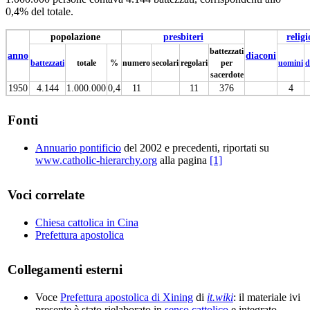
0,4% del totale.
popolazione
presbiteri
religi
battezzati
anno
diaconi
battezzati
totale
%
numero
secolari
regolari
per
uomini
d
sacerdote
1950
4.144
1.000.000
0,4
11
11
376
4
Fonti
Annuario pontificio
del 2002 e precedenti, riportati su
www.catholic-hierarchy.org
alla pagina
[1]
Voci correlate
Chiesa cattolica in Cina
Prefettura apostolica
Collegamenti esterni
Voce
Prefettura apostolica di Xining
di
it.wiki
: il materiale ivi
presente è stato rielaborato in
senso cattolico
e integrato