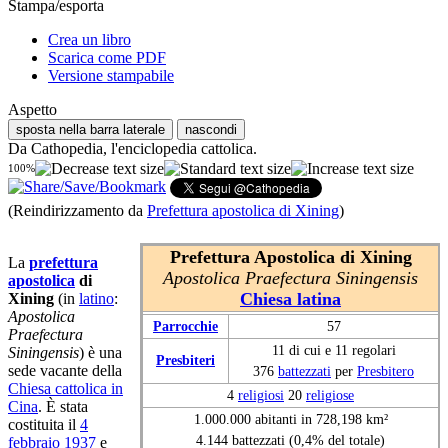
Stampa/esporta
Crea un libro
Scarica come PDF
Versione stampabile
Aspetto
sposta nella barra laterale
nascondi
Da Cathopedia, l'enciclopedia cattolica.
100%
(Reindirizzamento da
Prefettura apostolica di Xining
)
Prefettura Apostolica di Xining
La
prefettura
Apostolica Praefectura Siningensis
apostolica
di
Chiesa latina
Xining
(in
latino
:
Apostolica
Parrocchie
57
Praefectura
11 di cui e 11 regolari
Siningensis
) è una
Presbiteri
sede vacante della
376
battezzati
per
Presbitero
Chiesa cattolica in
4
religiosi
20
religiose
Cina
. È stata
1.000.000 abitanti in 728,198 km²
costituita il
4
4.144 battezzati (0,4% del totale)
febbraio
1937
e