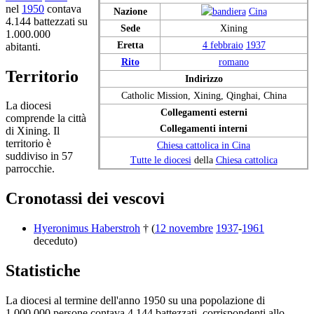
nel
1950
contava
Nazione
Cina
4.144 battezzati su
Sede
Xining
1.000.000
Eretta
4 febbraio
1937
abitanti.
Rito
romano
Territorio
Indirizzo
Catholic Mission, Xining, Qinghai, China
La diocesi
Collegamenti esterni
comprende la città
Collegamenti interni
di Xining. Il
territorio è
Chiesa cattolica in Cina
suddiviso in 57
Tutte le diocesi
della
Chiesa cattolica
parrocchie.
Cronotassi dei vescovi
Hyeronimus Haberstroh
† (
12 novembre
1937
-
1961
deceduto)
Statistiche
La diocesi al termine dell'anno 1950 su una popolazione di
1.000.000 persone contava 4.144 battezzati, corrispondenti allo