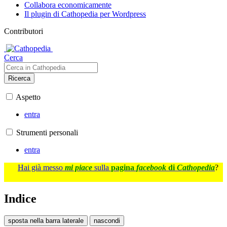
Collabora economicamente
Il plugin di Cathopedia per Wordpress
Contributori
Cerca
Ricerca
Aspetto
entra
Strumenti personali
entra
Hai già messo
mi piace
sulla
pagina
facebook
di
Cathopedia
?
Indice
sposta nella barra laterale
nascondi