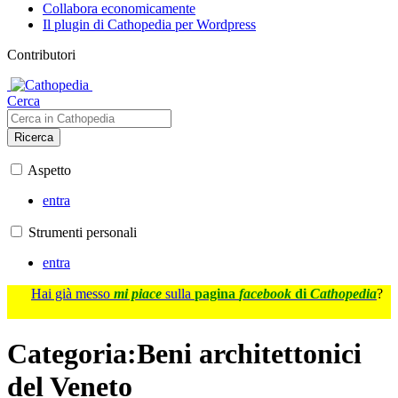
Collabora economicamente
Il plugin di Cathopedia per Wordpress
Contributori
Cerca
Ricerca
Aspetto
entra
Strumenti personali
entra
Hai già messo
mi piace
sulla
pagina
facebook
di
Cathopedia
?
Categoria
:
Beni architettonici
del Veneto