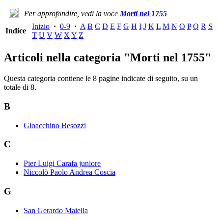
Per approfondire, vedi la voce
Morti nel 1755
Inizio
·
0-9
·
A
B
C
D
E
F
G
H
I
J
K
L
M
N
O
P
Q
R
S
Indice
T
U
V
W
X
Y
Z
Articoli nella categoria "Morti nel 1755"
Questa categoria contiene le 8 pagine indicate di seguito, su un
totale di 8.
B
Gioacchino Besozzi
C
Pier Luigi Carafa juniore
Niccolò Paolo Andrea Coscia
G
San Gerardo Maiella