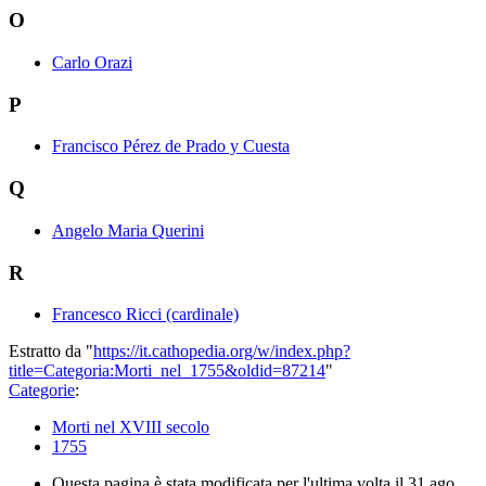
O
Carlo Orazi
P
Francisco Pérez de Prado y Cuesta
Q
Angelo Maria Querini
R
Francesco Ricci (cardinale)
Estratto da "
https://it.cathopedia.org/w/index.php?
title=Categoria:Morti_nel_1755&oldid=87214
"
Categorie
:
Morti nel XVIII secolo
1755
Questa pagina è stata modificata per l'ultima volta il 31 ago