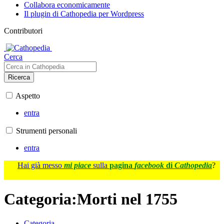
Collabora economicamente
Il plugin di Cathopedia per Wordpress
Contributori
Cerca
Ricerca
Aspetto
entra
Strumenti personali
entra
Hai già messo
mi piace
sulla
pagina
facebook
di
Cathopedia
?
Categoria
:
Morti nel 1755
Categoria