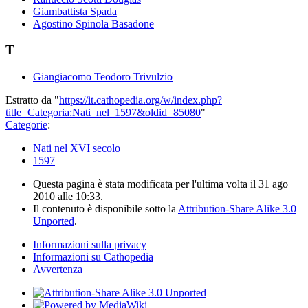
Giambattista Spada
Agostino Spinola Basadone
T
Giangiacomo Teodoro Trivulzio
Estratto da "
https://it.cathopedia.org/w/index.php?
title=Categoria:Nati_nel_1597&oldid=85080
"
Categorie
:
Nati nel XVI secolo
1597
Questa pagina è stata modificata per l'ultima volta il 31 ago
2010 alle 10:33.
Il contenuto è disponibile sotto la
Attribution-Share Alike 3.0
Unported
.
Informazioni sulla privacy
Informazioni su Cathopedia
Avvertenza