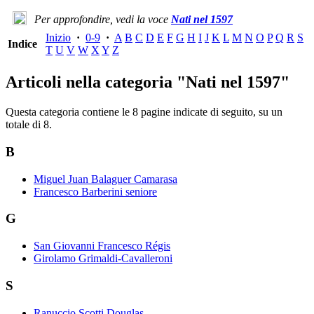
Per approfondire, vedi la voce
Nati nel 1597
Inizio
·
0-9
·
A
B
C
D
E
F
G
H
I
J
K
L
M
N
O
P
Q
R
S
Indice
T
U
V
W
X
Y
Z
Articoli nella categoria "Nati nel 1597"
Questa categoria contiene le 8 pagine indicate di seguito, su un
totale di 8.
B
Miguel Juan Balaguer Camarasa
Francesco Barberini seniore
G
San Giovanni Francesco Régis
Girolamo Grimaldi-Cavalleroni
S
Ranuccio Scotti Douglas