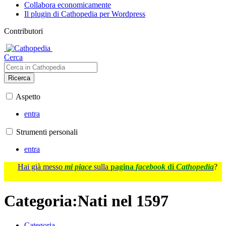
Collabora economicamente
Il plugin di Cathopedia per Wordpress
Contributori
Cerca
Ricerca
Aspetto
entra
Strumenti personali
entra
Hai già messo
mi piace
sulla
pagina
facebook
di
Cathopedia
?
Categoria
:
Nati nel 1597
Categoria