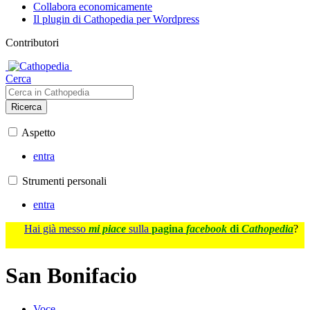
Collabora economicamente
Il plugin di Cathopedia per Wordpress
Contributori
Cerca
Ricerca
Aspetto
entra
Strumenti personali
entra
Hai già messo
mi piace
sulla
pagina
facebook
di
Cathopedia
?
San Bonifacio
Voce