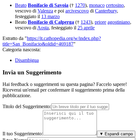
Beato
Bonifacio di Savoia
(†
1270
),
monaco
certosino
,
vescovo di
Valenza
e poi
arcivescovo
di
Canterbury
,
festeggiato il
13 marzo
Beato
Bonifacio di Calperga
(†
1243
),
priore
agostiniano
,
vescovo di
Aosta
, festeggiato il
25 aprile
Estratto da "
https://it.cathopedia.org/w/index.php?
title=San_Bonifacio&oldid=469187
"
Categoria nascosta:
Disambigua
Invia un Suggerimento
Hai feedback o suggerimenti su questa pagina? Faccelo sapere!
Riceverai un'email per confermare il suggerimento prima della
pubblicazione.
Titolo del Suggerimento:
Il tuo Suggerimento:
▼ Espandi campo