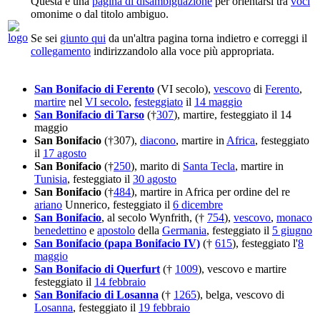
Questa è una
pagina di disambiguazione
per orientarsi tra
voci
omonime o dal titolo ambiguo.
Se sei
giunto qui
da un'altra pagina torna indietro e correggi il
collegamento
indirizzandolo alla voce più appropriata.
San Bonifacio di Ferento
(VI secolo),
vescovo
di
Ferento
,
martire
nel
VI secolo
,
festeggiato
il
14 maggio
San Bonifacio di Tarso
(†
307
), martire, festeggiato il 14
maggio
San Bonifacio
(†307),
diacono
, martire in
Africa
, festeggiato
il
17 agosto
San Bonifacio
(†
250
), marito di
Santa Tecla
, martire in
Tunisia
, festeggiato il
30 agosto
San Bonifacio
(†
484
), martire in Africa per ordine del re
ariano
Unnerico, festeggiato il
6 dicembre
San Bonifacio
, al secolo Wynfrith, (†
754
),
vescovo
,
monaco
benedettino
e
apostolo
della
Germania
, festeggiato il
5 giugno
San Bonifacio (papa Bonifacio IV)
(†
615
), festeggiato l'
8
maggio
San Bonifacio di Querfurt
(†
1009
), vescovo e martire
festeggiato il
14 febbraio
San Bonifacio di Losanna
(†
1265
), belga, vescovo di
Losanna
, festeggiato il
19 febbraio