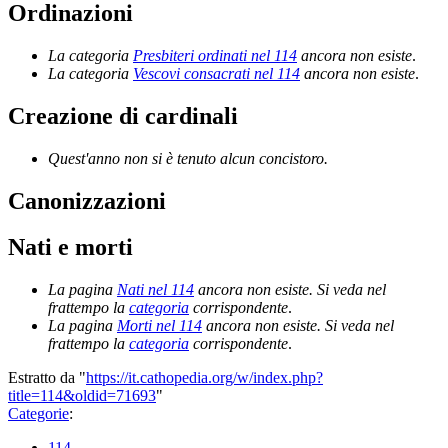
Ordinazioni
La categoria
Presbiteri ordinati nel 114
ancora non esiste
.
La categoria
Vescovi consacrati nel 114
ancora non esiste
.
Creazione di cardinali
Quest'anno non si è tenuto alcun concistoro.
Canonizzazioni
Nati e morti
La pagina
Nati nel 114
ancora non esiste. Si veda nel
frattempo la
categoria
corrispondente
.
La pagina
Morti nel 114
ancora non esiste. Si veda nel
frattempo la
categoria
corrispondente
.
Estratto da "
https://it.cathopedia.org/w/index.php?
title=114&oldid=71693
"
Categorie
:
114