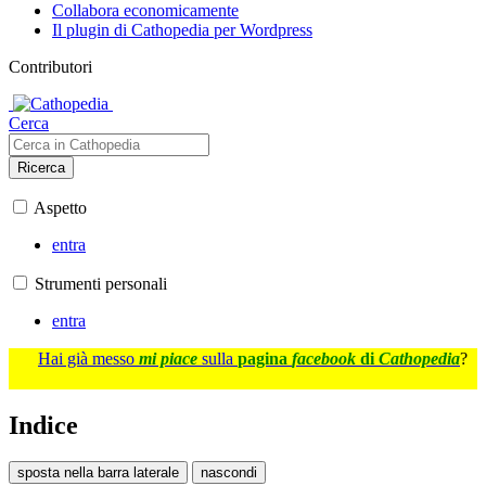
Collabora economicamente
Il plugin di Cathopedia per Wordpress
Contributori
Cerca
Ricerca
Aspetto
entra
Strumenti personali
entra
Hai già messo
mi piace
sulla
pagina
facebook
di
Cathopedia
?
Indice
sposta nella barra laterale
nascondi