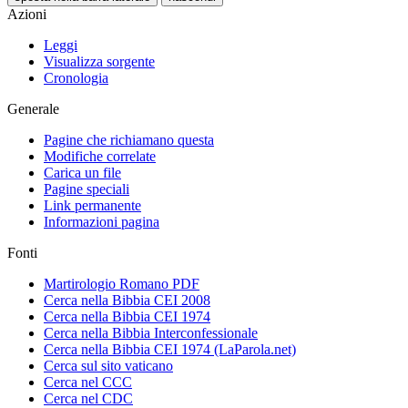
Azioni
Leggi
Visualizza sorgente
Cronologia
Generale
Pagine che richiamano questa
Modifiche correlate
Carica un file
Pagine speciali
Link permanente
Informazioni pagina
Fonti
Martirologio Romano PDF
Cerca nella Bibbia CEI 2008
Cerca nella Bibbia CEI 1974
Cerca nella Bibbia Interconfessionale
Cerca nella Bibbia CEI 1974 (LaParola.net)
Cerca sul sito vaticano
Cerca nel CCC
Cerca nel CDC