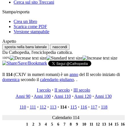
Cerca sul sito Treccani
Stampa/esporta
Crea un libro
Scarica come PDF
Versione stampabile
Aspetto
sposta nella barra laterale
nascondi
Da Cathopedia, l'enciclopedia cattolica.
100%
Il
114
(CXIV in numeri romani) è un
anno
del II secolo iniziato di
domenica
secondo il
calendario giuliano
. .
I secolo
·
II secolo
·
III secolo
Anni 90
·
Anni 100
·
Anni 110
·
Anni 120
·
Anni 130
110
·
111
·
112
·
113
·
114
·
115
·
116
·
117
·
118
Calendario 114
1
2
3
4
5
6
7
8
9
10
11
12
13
14
15
16