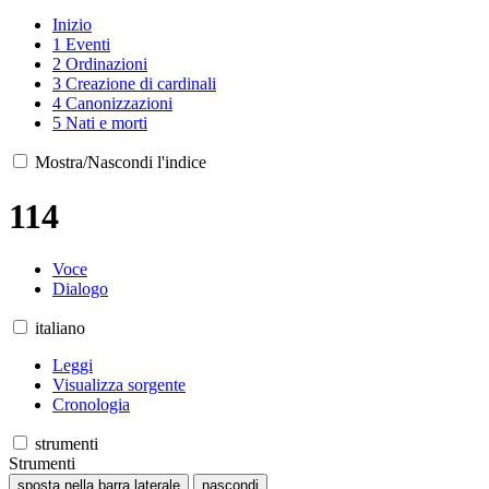
Inizio
1
Eventi
2
Ordinazioni
3
Creazione di cardinali
4
Canonizzazioni
5
Nati e morti
Mostra/Nascondi l'indice
114
Voce
Dialogo
italiano
Leggi
Visualizza sorgente
Cronologia
strumenti
Strumenti
sposta nella barra laterale
nascondi