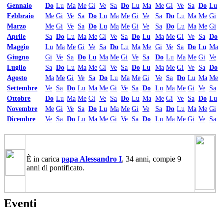
Gennaio
Do
Lu
Ma
Me
Gi
Ve
Sa
Do
Lu
Ma
Me
Gi
Ve
Sa
Do
Lu
Febbraio
Me
Gi
Ve
Sa
Do
Lu
Ma
Me
Gi
Ve
Sa
Do
Lu
Ma
Me
Gi
Marzo
Me
Gi
Ve
Sa
Do
Lu
Ma
Me
Gi
Ve
Sa
Do
Lu
Ma
Me
Gi
Aprile
Sa
Do
Lu
Ma
Me
Gi
Ve
Sa
Do
Lu
Ma
Me
Gi
Ve
Sa
Do
Maggio
Lu
Ma
Me
Gi
Ve
Sa
Do
Lu
Ma
Me
Gi
Ve
Sa
Do
Lu
Ma
Giugno
Gi
Ve
Sa
Do
Lu
Ma
Me
Gi
Ve
Sa
Do
Lu
Ma
Me
Gi
Ve
Luglio
Sa
Do
Lu
Ma
Me
Gi
Ve
Sa
Do
Lu
Ma
Me
Gi
Ve
Sa
Do
Agosto
Ma
Me
Gi
Ve
Sa
Do
Lu
Ma
Me
Gi
Ve
Sa
Do
Lu
Ma
Me
Settembre
Ve
Sa
Do
Lu
Ma
Me
Gi
Ve
Sa
Do
Lu
Ma
Me
Gi
Ve
Sa
Ottobre
Do
Lu
Ma
Me
Gi
Ve
Sa
Do
Lu
Ma
Me
Gi
Ve
Sa
Do
Lu
Novembre
Me
Gi
Ve
Sa
Do
Lu
Ma
Me
Gi
Ve
Sa
Do
Lu
Ma
Me
Gi
Dicembre
Ve
Sa
Do
Lu
Ma
Me
Gi
Ve
Sa
Do
Lu
Ma
Me
Gi
Ve
Sa
È in carica
papa Alessandro I
, 34 anni, compie 9
anni di pontificato.
Eventi