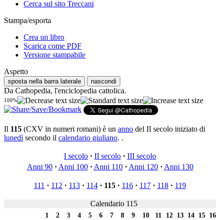
Cerca sul sito Treccani
Stampa/esporta
Crea un libro
Scarica come PDF
Versione stampabile
Aspetto
sposta nella barra laterale
nascondi
Da Cathopedia, l'enciclopedia cattolica.
100%
Il
115
(CXV in numeri romani) è un
anno
del II secolo iniziato di
lunedì
secondo il
calendario giuliano
. .
I secolo
·
II secolo
·
III secolo
Anni 90
·
Anni 100
·
Anni 110
·
Anni 120
·
Anni 130
111
·
112
·
113
·
114
·
115
·
116
·
117
·
118
·
119
Calendario 115
1
2
3
4
5
6
7
8
9
10
11
12
13
14
15
16