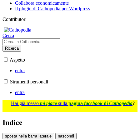
Collabora economicamente
Il plugin di Cathopedia per Wordpress
Contributori
Cerca
Ricerca
Aspetto
entra
Strumenti personali
entra
Hai già messo
mi piace
sulla
pagina
facebook
di
Cathopedia
?
Indice
sposta nella barra laterale
nascondi