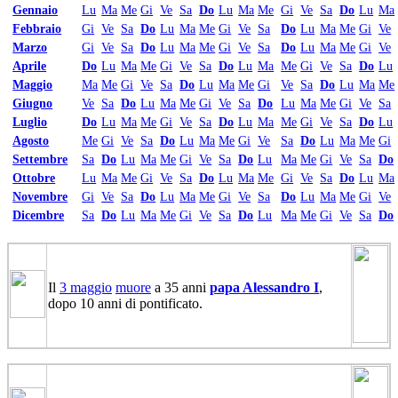
Gennaio
Lu
Ma
Me
Gi
Ve
Sa
Do
Lu
Ma
Me
Gi
Ve
Sa
Do
Lu
Ma
Febbraio
Gi
Ve
Sa
Do
Lu
Ma
Me
Gi
Ve
Sa
Do
Lu
Ma
Me
Gi
Ve
Marzo
Gi
Ve
Sa
Do
Lu
Ma
Me
Gi
Ve
Sa
Do
Lu
Ma
Me
Gi
Ve
Aprile
Do
Lu
Ma
Me
Gi
Ve
Sa
Do
Lu
Ma
Me
Gi
Ve
Sa
Do
Lu
Maggio
Ma
Me
Gi
Ve
Sa
Do
Lu
Ma
Me
Gi
Ve
Sa
Do
Lu
Ma
Me
Giugno
Ve
Sa
Do
Lu
Ma
Me
Gi
Ve
Sa
Do
Lu
Ma
Me
Gi
Ve
Sa
Luglio
Do
Lu
Ma
Me
Gi
Ve
Sa
Do
Lu
Ma
Me
Gi
Ve
Sa
Do
Lu
Agosto
Me
Gi
Ve
Sa
Do
Lu
Ma
Me
Gi
Ve
Sa
Do
Lu
Ma
Me
Gi
Settembre
Sa
Do
Lu
Ma
Me
Gi
Ve
Sa
Do
Lu
Ma
Me
Gi
Ve
Sa
Do
Ottobre
Lu
Ma
Me
Gi
Ve
Sa
Do
Lu
Ma
Me
Gi
Ve
Sa
Do
Lu
Ma
Novembre
Gi
Ve
Sa
Do
Lu
Ma
Me
Gi
Ve
Sa
Do
Lu
Ma
Me
Gi
Ve
Dicembre
Sa
Do
Lu
Ma
Me
Gi
Ve
Sa
Do
Lu
Ma
Me
Gi
Ve
Sa
Do
Il
3 maggio
muore
a 35 anni
papa Alessandro I
,
dopo 10 anni di pontificato.