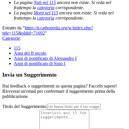
La pagina
Nati nel 115
ancora non esiste. Si veda nel
frattempo la
categoria
corrispondente
.
La pagina
Morti nel 115
ancora non esiste. Si veda nel
frattempo la
categoria
corrispondente
.
Estratto da "
https://it.cathopedia.org/w/index.php?
title=115&oldid=71692
"
Categorie
:
115
Anni del II secolo
Anni di pontificato di Alessandro I
Anni di pontificato di Sisto I
Invia un Suggerimento
Hai feedback o suggerimenti su questa pagina? Faccelo sapere!
Riceverai un'email per confermare il suggerimento prima della
pubblicazione.
Titolo del Suggerimento: