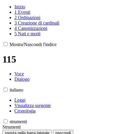
Inizio
1
Eventi
2
Ordinazioni
3
Creazione di cardinali
4
Canonizzazioni
5
Nati e morti
Mostra/Nascondi l'indice
115
Voce
Dialogo
italiano
Leggi
Visualizza sorgente
Cronologia
strumenti
Strumenti
sposta nella barra laterale
nascondi