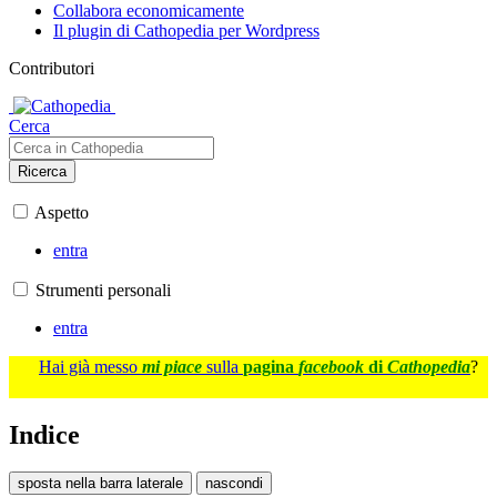
Collabora economicamente
Il plugin di Cathopedia per Wordpress
Contributori
Cerca
Ricerca
Aspetto
entra
Strumenti personali
entra
Hai già messo
mi piace
sulla
pagina
facebook
di
Cathopedia
?
Indice
sposta nella barra laterale
nascondi