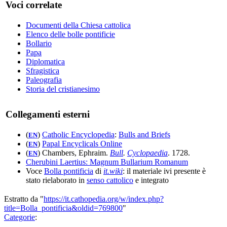
Voci correlate
Documenti della Chiesa cattolica
Elenco delle bolle pontificie
Bollario
Papa
Diplomatica
Sfragistica
Paleografia
Storia del cristianesimo
Collegamenti esterni
(
)
Catholic Encyclopedia
:
Bulls and Briefs
EN
(
)
Papal Encyclicals Online
EN
(
) Chambers, Ephraim.
Bull
.
Cyclopaedia
. 1728.
EN
Cherubini Laertius: Magnum Bullarium Romanum
Voce
Bolla pontificia
di
it.wiki
: il materiale ivi presente è
stato rielaborato in
senso cattolico
e integrato
Estratto da "
https://it.cathopedia.org/w/index.php?
title=Bolla_pontificia&oldid=769800
"
Categorie
: