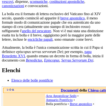
vescovi
, dispense,
scomuniche
,
costituzioni apostoliche
,
canonizzazioni
e convocazioni.
La bolla era il formato di lettera esclusivo del Vaticano fino al XIV
secolo, quando cominciò ad apparire il
breve apostolico
, il meno
formale modo di comunicazione papale che era autenticato da uno
stampo di cera (attualmente uno stampo di inchiostro rosso)
raffigurante l'
anello del pescatore
. Non vi è mai stata una distinzione
esatta tra la bolla e il breve, oggigiorno però la maggior parte delle
lettere, incluse le
encicliche papali
, sono emanate come brevi.
Attualmente, la bolla è l'unica comunicazione scritta in cui il Papa si
definisce
episcopus servus servorum Dei
; per esempio,
papa
Benedetto XVI
, quando emana un decreto in forma di bolla, inizia il
documento con
Benedictus
,
Episcopus
,
Servus Servorum Dei
.
Elenchi
Elenco delle bolle pontificie
v
d
m
Documenti
della
Chiesa catt
•
•
Acta Apostolicae Sedis
•
Annuario Pontificio
•
Bolla pontificia
•
Breve apostolico
•