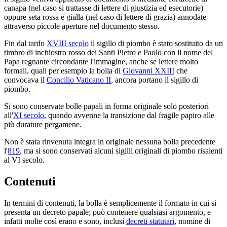
canapa (nel caso si trattasse di lettere di giustizia ed esecutorie)
oppure seta rossa e gialla (nel caso di lettere di grazia) annodate
attraverso piccole aperture nel documento stesso.
Fin dal tardo
XVIII secolo
il sigillo di piombo è stato sostituito da un
timbro di inchiostro rosso dei Santi Pietro e Paolo con il nome del
Papa regnante circondante l'immagine, anche se lettere molto
formali, quali per esempio la bolla di
Giovanni XXIII
che
convocava il
Concilio Vaticano II
, ancora portano il sigillo di
piombo.
Si sono conservate bolle papali in forma originale solo posteriori
all'
XI secolo
, quando avvenne la transizione dal fragile papiro alle
più durature pergamene.
Non è stata rinvenuta integra in originale nessuna bolla precedente
l'
819
, ma si sono conservati alcuni sigilli originali di piombo risalenti
al VI secolo.
Contenuti
In termini di contenuti, la bolla è semplicemente il formato in cui si
presenta un decreto papale; può contenere qualsiasi argomento, e
infatti molte così erano e sono, inclusi
decreti statutari
, nomine di