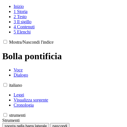
Inizio
1
Storia
2
Testo
3
Il sigillo
4
Contenuti
5
Elenchi
Mostra/Nascondi l'indice
Bolla pontificia
Voce
Dialogo
italiano
Leggi
Visualizza sorgente
Cronologia
strumenti
Strumenti
sposta nella barra laterale
nascondi