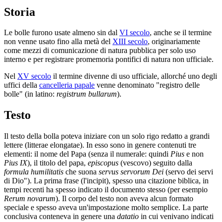
Storia
Le bolle furono usate almeno sin dal
VI secolo
, anche se il termine
non venne usato fino alla metà del
XIII secolo
, originariamente
come mezzi di comunicazione di natura pubblica per solo uso
interno e per registrare promemoria pontifici di natura non ufficiale.
Nel
XV secolo
il termine divenne di uso ufficiale, allorché uno degli
uffici della
cancelleria papale
venne denominato "registro delle
bolle" (in latino:
registrum bullarum
).
Testo
Il testo della bolla poteva iniziare con un solo rigo redatto a grandi
lettere (litterae elongatae). In esso sono in genere contenuti tre
elementi: il nome del Papa (senza il numerale: quindi
Pius
e non
Pius IX
), il titolo del papa,
episcopus
(vescovo) seguito dalla
formula humilitatis
che suona
servus servorum Dei
(servo dei servi
di Dio"). La prima frase (l'incipit), spesso una citazione biblica, in
tempi recenti ha spesso indicato il documento stesso (per esempio
Rerum novarum
). Il corpo del testo non aveva alcun formato
speciale e spesso aveva un'impostazione molto semplice. La parte
conclusiva conteneva in genere una
datatio
in cui venivano indicati