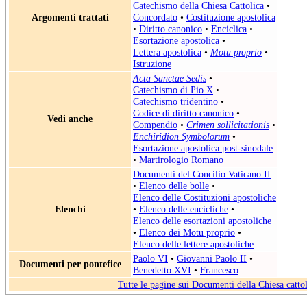
Catechismo della Chiesa Cattolica
•
Argomenti trattati
Concordato
•
Costituzione apostolica
•
Diritto canonico
•
Enciclica
•
Esortazione apostolica
•
Lettera apostolica
•
Motu proprio
•
Istruzione
Acta Sanctae Sedis
•
Catechismo di Pio X
•
Catechismo tridentino
•
Codice di diritto canonico
•
Vedi anche
Compendio
•
Crimen sollicitationis
•
Enchiridion Symbolorum
•
Esortazione apostolica post-sinodale
•
Martirologio Romano
Documenti del Concilio Vaticano II
•
Elenco delle bolle
•
Elenco delle Costituzioni apostoliche
Elenchi
•
Elenco delle encicliche
•
Elenco delle esortazioni apostoliche
•
Elenco dei Motu proprio
•
Elenco delle lettere apostoliche
Paolo VI
•
Giovanni Paolo II
•
Documenti per pontefice
Benedetto XVI
•
Francesco
Tutte le pagine sui Documenti della Chiesa catto