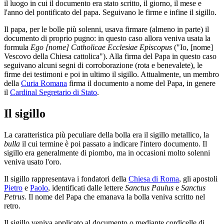
il luogo in cui il documento era stato scritto, il giorno, il mese e
l'anno del pontificato del papa. Seguivano le firme e infine il sigillo.
Il papa, per le bolle più solenni, usava firmare (almeno in parte) il
documento di proprio pugno: in questo caso allora veniva usata la
formula
Ego [nome] Catholicae Ecclesiae Episcopus
("Io, [nome]
Vescovo della Chiesa cattolica"). Alla firma del Papa in questo caso
seguivano alcuni segni di corroborazione (rota e benevalete), le
firme dei testimoni e poi in ultimo il sigillo. Attualmente, un membro
della
Curia Romana
firma il documento a nome del Papa, in genere
il
Cardinal Segretario di Stato
.
Il sigillo
La caratteristica più peculiare della bolla era il sigillo metallico, la
bulla
il cui termine è poi passato a indicare l'intero documento. Il
sigillo era generalmente di piombo, ma in occasioni molto solenni
veniva usato l'oro.
Il sigillo rappresentava i fondatori della
Chiesa di Roma
, gli apostoli
Pietro
e
Paolo
, identificati dalle lettere
Sanctus Paulus
e
Sanctus
Petrus
. Il nome del Papa che emanava la bolla veniva scritto nel
retro.
Il sigillo veniva applicato al documento o mediante cordicelle di