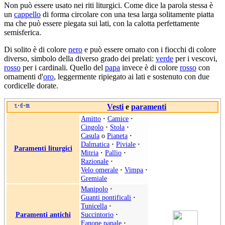
Non può essere usato nei riti liturgici. Come dice la parola stessa è
un
cappello
di forma circolare con una tesa larga solitamente piatta
ma che può essere piegata sui lati, con la calotta perfettamente
semisferica.
Di solito è di colore
nero
e può essere ornato con i fiocchi di colore
diverso, simbolo della diverso grado dei prelati:
verde
per i vescovi,
rosso
per i cardinali. Quello del
papa
invece è di colore
rosso
con
ornamenti d'
oro
, leggermente ripiegato ai lati e sostenuto con due
cordicelle dorate.
v
d
m
Vesti
e
paramenti
•
•
Amitto
·
Camice
·
Cingolo
·
Stola
·
Casula
o
Pianeta
·
Dalmatica
·
Piviale
·
Paramenti liturgici
Mitria
·
Pallio
·
Razionale
·
Velo omerale
·
Vimpa
·
Gremiale
Manipolo
·
Guanti pontificali
·
Tunicella
·
Paramenti antichi
Succintorio
·
Fanone papale
·