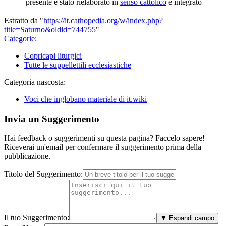
presente è stato rielaborato in
senso cattolico
e integrato
Estratto da "
https://it.cathopedia.org/w/index.php?
title=Saturno&oldid=744755
"
Categorie
:
Copricapi liturgici
Tutte le suppellettili ecclesiastiche
Categoria nascosta:
Voci che inglobano materiale di it.wiki
Invia un Suggerimento
Hai feedback o suggerimenti su questa pagina? Faccelo sapere!
Riceverai un'email per confermare il suggerimento prima della
pubblicazione.
Titolo del Suggerimento:
Il tuo Suggerimento:
▼ Espandi campo