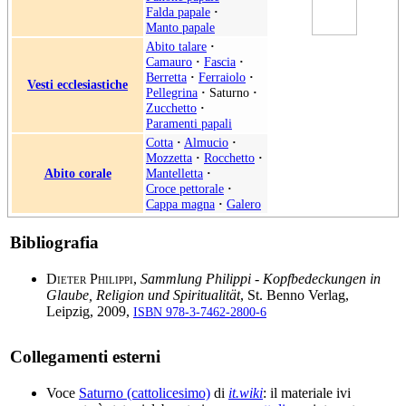
Falda papale
·
Manto papale
Abito talare
·
Camauro
·
Fascia
·
Berretta
·
Ferraiolo
·
Vesti ecclesiastiche
Pellegrina
·
Saturno
·
Zucchetto
·
Paramenti papali
Cotta
·
Almucio
·
Mozzetta
·
Rocchetto
·
Abito corale
Mantelletta
·
Croce pettorale
·
Cappa magna
·
Galero
Bibliografia
Dieter Philippi
,
Sammlung Philippi - Kopfbedeckungen in
Glaube, Religion und Spiritualität
, St. Benno Verlag,
Leipzig, 2009,
ISBN 978-3-7462-2800-6
Collegamenti esterni
Voce
Saturno (cattolicesimo)
di
it.wiki
: il materiale ivi