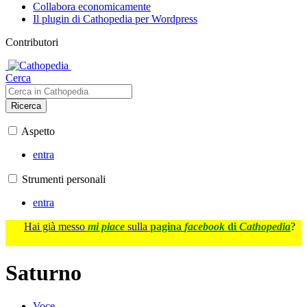
Collabora economicamente
Il plugin di Cathopedia per Wordpress
Contributori
Cerca
Ricerca
Aspetto
entra
Strumenti personali
entra
Hai già messo
mi piace
sulla
pagina
facebook
di
Cathopedia
?
Saturno
Voce