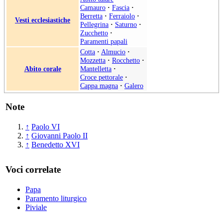
Camauro
·
Fascia
·
Berretta
·
Ferraiolo
·
Vesti ecclesiastiche
Pellegrina
·
Saturno
·
Zucchetto
·
Paramenti papali
Cotta
·
Almucio
·
Mozzetta
·
Rocchetto
·
Abito corale
Mantelletta
·
Croce pettorale
·
Cappa magna
·
Galero
Note
↑
Paolo VI
↑
Giovanni Paolo II
↑
Benedetto XVI
Voci correlate
Papa
Paramento liturgico
Piviale