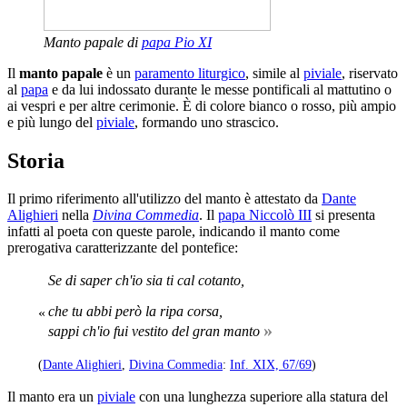
Manto papale di
papa Pio XI
Il
manto papale
è un
paramento liturgico
, simile al
piviale
, riservato
al
papa
e da lui indossato durante le messe pontificali al mattutino o
ai vespri e per altre cerimonie. È di colore bianco o rosso, più ampio
e più lungo del
piviale
, formando uno strascico.
Storia
Il primo riferimento all'utilizzo del manto è attestato da
Dante
Alighieri
nella
Divina Commedia
. Il
papa Niccolò III
si presenta
infatti al poeta con queste parole, indicando il manto come
prerogativa caratterizzante del pontefice:
Se di saper ch'io sia ti cal cotanto,
che tu abbi però la ripa corsa,
«
»
sappi ch'io fui vestito del gran manto
(
Dante Alighieri
,
Divina Commedia
:
Inf. XIX, 67/69
)
Il manto era un
piviale
con una lunghezza superiore alla statura del