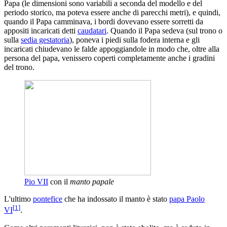
Papa (le dimensioni sono variabili a seconda del modello e del
periodo storico, ma poteva essere anche di parecchi metri), e quindi,
quando il Papa camminava, i bordi dovevano essere sorretti da
appositi incaricati detti
caudatari
. Quando il Papa sedeva (sul trono o
sulla
sedia gestatoria
), poneva i piedi sulla fodera interna e gli
incaricati chiudevano le falde appoggiandole in modo che, oltre alla
persona del papa, venissero coperti completamente anche i gradini
del trono.
Pio VII
con il
manto papale
L'ultimo
pontefice
che ha indossato il manto è stato
papa Paolo
[
1
]
VI
.