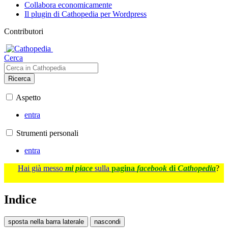
Collabora economicamente
Il plugin di Cathopedia per Wordpress
Contributori
Cerca
Ricerca
Aspetto
entra
Strumenti personali
entra
Hai già messo
mi piace
sulla
pagina
facebook
di
Cathopedia
?
Indice
sposta nella barra laterale
nascondi