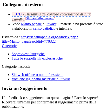
Collegamenti esterni
ICCD
-
Thesaurus del corredo ecclesiastico di culto
[
Sito web disconnesso
]
cattolico
Voce
Manto papale
di
it.wiki
: il materiale ivi presente è stato
rielaborato in
senso cattolico
e integrato
Estratto da "
https://it.cathopedia.org/w/index.php?
title=Manto_papale&oldid=770322
"
Categorie
:
Sopravvesti liturgiche
Tutte le suppellettili ecclesiastiche
Categorie nascoste:
Siti web offline o non più esistenti
Voci che inglobano materiale di it.wiki
Invia un Suggerimento
Hai feedback o suggerimenti su questa pagina? Faccelo sapere!
Riceverai un'email per confermare il suggerimento prima della
pubblicazione.