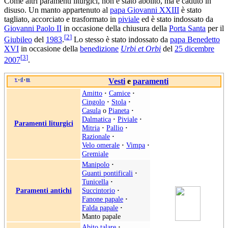
Come altri paramenti liturgici, non è stato abolito, ma è caduto in
disuso. Un manto appartenuto al
papa Giovanni XXIII
è stato
tagliato, accorciato e trasformato in
piviale
ed è stato indossato da
Giovanni Paolo II
in occasione della chiusura della
Porta Santa
per il
[
2
]
Giubileo
del
1983
.
Lo stesso è stato indossato da
papa Benedetto
XVI
in occasione della
benedizione
Urbi et Orbi
del
25 dicembre
[
3
]
2007
.
v
d
m
Vesti
e
paramenti
•
•
Amitto
·
Camice
·
Cingolo
·
Stola
·
Casula
o
Pianeta
·
Dalmatica
·
Piviale
·
Paramenti liturgici
Mitria
·
Pallio
·
Razionale
·
Velo omerale
·
Vimpa
·
Gremiale
Manipolo
·
Guanti pontificali
·
Tunicella
·
Paramenti antichi
Succintorio
·
Fanone papale
·
Falda papale
·
Manto papale
Abito talare
·