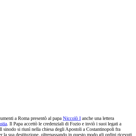
 documenti a Roma presentò al papa
Niccolò I
anche una lettera
stia
. Il Papa accettò le credenziali di Fozio e inviò i suoi legati a
 sinodo si riunì nella chiesa degli Apostoli a Costantinopoli fra
 per la sua destituzione, oltrepassando in questo modo gli ordini ricevuti