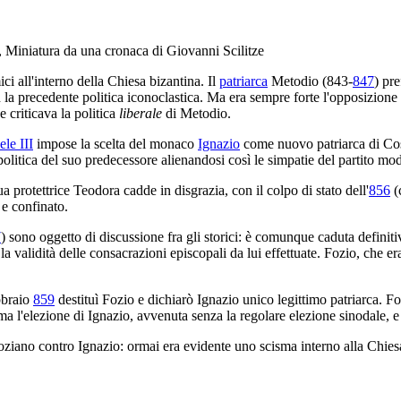
, Miniatura da una cronaca di Giovanni Scilitze
ci all'interno della Chiesa bizantina. Il
patriarca
Metodio (843-
847
) pr
a precedente politica iconoclastica. Ma era sempre forte l'opposizione in
he criticava la politica
liberale
di Metodio.
le III
impose la scelta del monaco
Ignazio
come nuovo patriarca di Cos
a politica del suo predecessore alienandosi così le simpatie del partito m
a protettrice Teodora cadde in disgrazia, con il colpo di stato dell'
856
(c
 e confinato.
7
) sono oggetto di discussione fra gli storici: è comunque caduta defini
 validità delle consacrazioni episcopali da lui effettuate. Fozio, che era 
ebbraio
859
destituì Fozio e dichiarò Ignazio unico legittimo patriarca. F
a l'elezione di Ignazio, avvenuta senza la regolare elezione sinodale, e 
foziano contro Ignazio: ormai era evidente uno scisma interno alla Chies