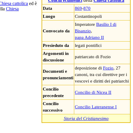
Concili ecumenici
della
Chiesa cattolica
Chiesa cattolica
ed è
Data
869
-
870
ella
Chiesa
Luogo
Costantinopoli
Imperatore
Basilio I di
Convocato da
Bisanzio
,
papa Adriano II
Presieduto da
legati pontifici
Argomenti in
patriarcato di Fozio
discussione
deposizione di
Fozio
, 27
Documenti e
canoni, tra cui direttive per i
pronunciamenti
vescovi e diritti dei patriarchi
Concilio
Concilio di Nicea II
precedente
Concilio
Concilio Lateranense I
successivo
Storia del Cristianesimo