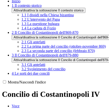
Inizio
1
Il contesto storico
Attiva/disattiva la sottosezione Il contesto storico
1.1
I dissidi nella Chiesa bizantina
1.2
L'intervento del Papa
1.3
La questione bulgara
1.4
La caduta di Fozio
2
Il Concilio di Costantinopoli dell'869-870
Attiva/disattiva la sottosezione Il Concilio di Costantinopoli dell'869
2.1
Gli antefatti
2.2
La prima parte del concilio (ottobre-novembre 869)
2.3
La seconda parte del concilio (febbraio 870)
3
Il Concilio di Costantinopoli dell'879-880
Attiva/disattiva la sottosezione Il Concilio di Costantinopoli dell'879
3.1
Gli antefatti
3.2
Svolgimento del concilio
4
Le sorti dei due concili
Mostra/Nascondi l'indice
Concilio di Costantinopoli IV
Voce