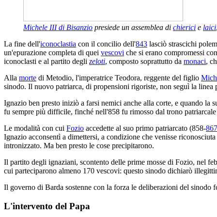
Michele III di Bisanzio
presiede un assemblea di
chierici
e
laici
La fine dell'
iconoclastia
con il concilio dell'
843
lasciò strascichi polemi
un'epurazione completa di quei
vescovi
che si erano compromessi con l
iconoclasti e al partito degli
zeloti
, composto soprattutto da
monaci
, c
Alla
morte
di Metodio, l'imperatrice Teodora, reggente del figlio
Miche
sinodo. Il nuovo patriarca, di propensioni rigoriste, non seguì la line
Ignazio ben presto iniziò a farsi nemici anche alla corte, e quando la su
fu sempre più difficile, finché nell'858 fu rimosso dal trono patriarcale
Le modalità con cui
Fozio
accedette al suo primo patriarcato (858-
86
Ignazio acconsentì a dimettersi, a condizione che venisse riconosciuta la
intronizzato. Ma ben presto le cose precipitarono.
Il partito degli ignaziani, scontento delle prime mosse di Fozio, nel f
cui parteciparono almeno 170 vescovi: questo sinodo dichiarò illegittim
Il governo di Barda sostenne con la forza le deliberazioni del sinodo 
L'intervento del Papa