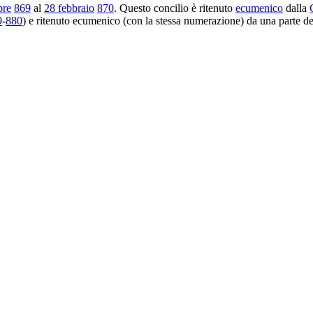
bre
869
al
28 febbraio
870
. Questo concilio è ritenuto
ecumenico
dalla
9
-
880
) e ritenuto ecumenico (con la stessa numerazione) da una parte d