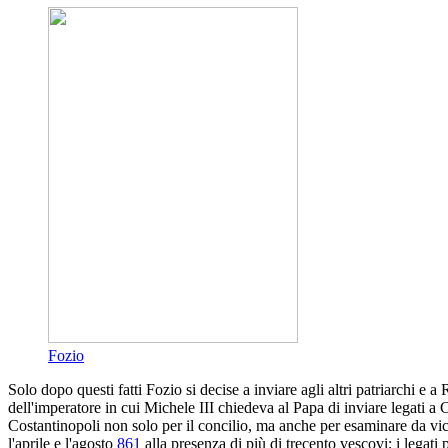
Fozio
Solo dopo questi fatti Fozio si decise a inviare agli altri patriarchi 
dell'imperatore in cui Michele III chiedeva al Papa di inviare legati a C
Costantinopoli non solo per il concilio, ma anche per esaminare da vici
l'aprile e l'agosto
861
alla presenza di più di trecento vescovi; i legati 