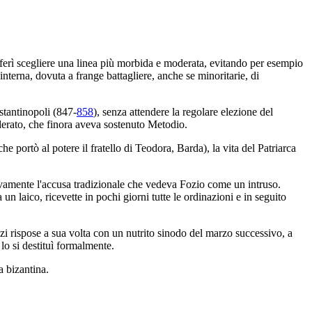
eferì scegliere una linea più morbida e moderata, evitando per esempio
terna, dovuta a frange battagliere, anche se minoritarie, di
tantinopoli (847-
858
), senza attendere la regolare elezione del
oderato, che finora aveva sostenuto Metodio.
he portò al potere il fratello di Teodora, Barda), la vita del Patriarca
tivamente l'accusa tradizionale che vedeva Fozio come un intruso.
un laico, ricevette in pochi giorni tutte le ordinazioni e in seguito
ozi rispose a sua volta con un nutrito sinodo del marzo successivo, a
lo si destituì formalmente.
a bizantina.