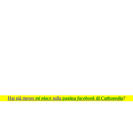
Hai già messo
mi piace
sulla
pagina
facebook
di
Cathopedia
?