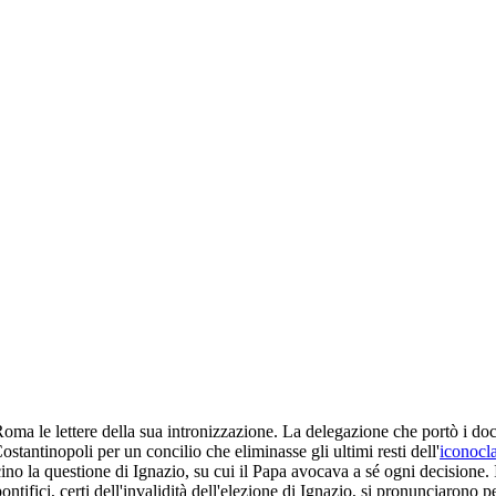
e a Roma le lettere della sua intronizzazione. La delegazione che portò i
ostantinopoli per un concilio che eliminasse gli ultimi resti dell'
iconocla
no la questione di Ignazio, su cui il Papa avocava a sé ogni decisione. Il
pontifici, certi dell'invalidità dell'elezione di Ignazio, si pronunciarono