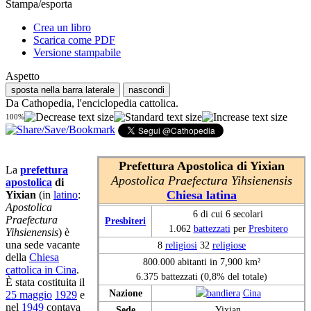
Stampa/esporta
Crea un libro
Scarica come PDF
Versione stampabile
Aspetto
sposta nella barra laterale
nascondi
Da Cathopedia, l'enciclopedia cattolica.
100%
Prefettura Apostolica di Yixian
La
prefettura
Apostolica Praefectura Yihsienensis
apostolica
di
Chiesa latina
Yixian
(in
latino
:
Apostolica
6 di cui 6 secolari
Praefectura
Presbiteri
1.062
battezzati
per
Presbitero
Yihsienensis
) è
una sede vacante
8
religiosi
32
religiose
della
Chiesa
800.000 abitanti in 7,900 km²
cattolica in Cina
.
6.375 battezzati (0,8% del totale)
È stata costituita il
Nazione
Cina
25 maggio
1929
e
nel
1949
contava
Sede
Yixian