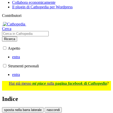
Collabora economicamente
Il plugin di Cathopedia per Wordpress
Contributori
Cerca
Ricerca
Aspetto
entra
Strumenti personali
entra
Hai già messo
mi piace
sulla
pagina
facebook
di
Cathopedia
?
Indice
sposta nella barra laterale
nascondi