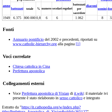
battezzati
anno
diaconi
battezzati
numero
secolari
regolari
totale
%
per
uomini
do
sacerdote
1949
6.375
800.000
0,8
6
6
1.062
8
3
Fonti
Annuario pontificio
del 2002 e precedenti, riportati su
www.catholic-hierarchy.org
alla pagina
[1]
Voci correlate
Chiesa cattolica in Cina
Prefettura apostolica
Collegamenti esterni
Voce
Prefettura apostolica di Yixian
di
it.wiki
: il materiale ivi
presente è stato rielaborato in
senso cattolico
e integrato
Estratto da "
https://it.cathopedia.org/w/index.php?
title=Prefettura_Apostolica_di_Yixian&oldid=365127
"