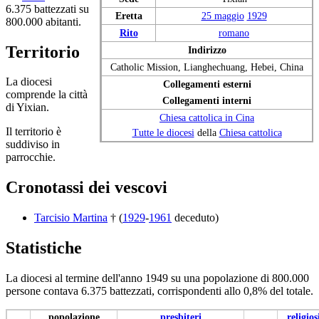
6.375 battezzati su
Eretta
25 maggio
1929
800.000 abitanti.
Rito
romano
Territorio
Indirizzo
Catholic Mission, Lianghechuang, Hebei, China
La diocesi
Collegamenti esterni
comprende la città
Collegamenti interni
di Yixian.
Chiesa cattolica in Cina
Il territorio è
Tutte le diocesi
della
Chiesa cattolica
suddiviso in
parrocchie.
Cronotassi dei vescovi
Tarcisio Martina
† (
1929
-
1961
deceduto)
Statistiche
La diocesi al termine dell'anno 1949 su una popolazione di 800.000
persone contava 6.375 battezzati, corrispondenti allo 0,8% del totale.
popolazione
presbiteri
religios