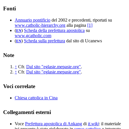
Fonti
Annuario pontificio
del 2002 e precedenti, riportati su
www.catholic-hierarchy.org
alla pagina
[1]
(
)
Scheda della prefettura apostolica
su
EN
www.gcatholic.com
(
)
Scheda sulla prefettura
dal sito di Ucanews
EN
Note
↑
Cfr.
Dal sito "eglasie.mepasie.org"
.
↑
Cfr.
Dal sito "eglasie.mepasie.org"
.
Voci correlate
Chiesa cattolica in Cina
Collegamenti esterni
Voce
Prefettura apostolica di Ankang
di
it.wiki
: il materiale
ivi presente è stato rielaborato in
senso cattolico
e integrato