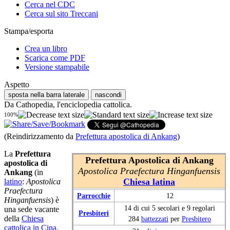
Cerca nel CDC
Cerca sul sito Treccani
Stampa/esporta
Crea un libro
Scarica come PDF
Versione stampabile
Aspetto
sposta nella barra laterale
nascondi
Da Cathopedia, l'enciclopedia cattolica.
100%
(Reindirizzamento da
Prefettura apostolica di Ankang
)
La
Prefettura
Prefettura Apostolica di Ankang
apostolica di
Apostolica Praefectura Hinganfuensis
Ankang
(in
Chiesa latina
latino
:
Apostolica
Praefectura
Parrocchie
12
Hinganfuensis
) è
14 di cui 5 secolari e 9 regolari
una sede vacante
Presbiteri
della
Chiesa
284
battezzati
per
Presbitero
cattolica in Cina
.