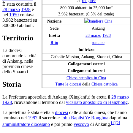
21
religiose
È stata costituita il
800.000 abitanti in 25,000 km²
28 marzo
1928
e
3.982 battezzati (0,5% del totale)
nel
1950
contava
3.982 battezzati su
Nazione
Cina
800.000 abitanti.
Sede
Ankang
Eretta
28 marzo
1928
Territorio
Rito
romano
Indirizzo
La diocesi
comprende la città
Catholic Mission, Ankang, Shaanxi, China
di Ankang, nella
Collegamenti esterni
provincia cinese
Collegamenti interni
dello Shaanxi.
Chiesa cattolica in Cina
Storia
Tutte le diocesi
della
Chiesa cattolica
La Prefettura apostolica di Ankang (Xing'anfu) fu eretta il
28 marzo
1928
, ricavandone il territorio dal
vicariato apostolico di Hanzhong
.
La prefettura è stata eretta a
diocesi
dalle autorità cinesi, che hanno
nominato nel
1987
il sacerdote
John Baptist Ye Ronghua
dapprima
[
1
]
[
2
]
amministratore diocesano
e poi primo
vescovo
di Ankang.