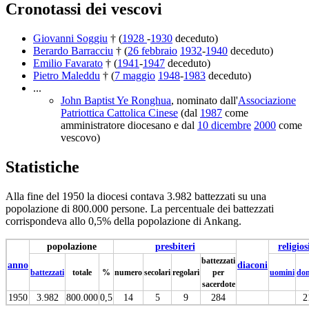
Cronotassi dei vescovi
Giovanni Soggiu
† (
1928
-
1930
deceduto)
Berardo Barracciu
† (
26 febbraio
1932
-
1940
deceduto)
Emilio Favarato
† (
1941
-
1947
deceduto)
Pietro Maleddu
† (
7 maggio
1948
-
1983
deceduto)
...
John Baptist Ye Ronghua
, nominato dall'
Associazione
Patriottica Cattolica Cinese
(dal
1987
come
amministratore diocesano e dal
10 dicembre
2000
come
vescovo)
Statistiche
Alla fine del 1950 la diocesi contava 3.982 battezzati su una
popolazione di 800.000 persone. La percentuale dei battezzati
corrispondeva allo 0,5% della popolazione di Ankang.
popolazione
presbiteri
religios
battezzati
anno
diaconi
battezzati
totale
%
numero
secolari
regolari
per
uomini
do
sacerdote
1950
3.982
800.000
0,5
14
5
9
284
2