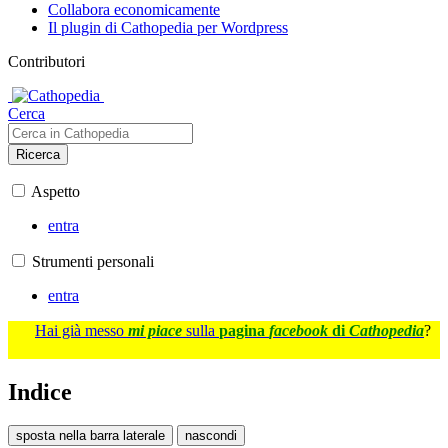
Collabora economicamente
Il plugin di Cathopedia per Wordpress
Contributori
Cerca
Ricerca
Aspetto
entra
Strumenti personali
entra
Hai già messo
mi piace
sulla
pagina
facebook
di
Cathopedia
?
Indice
sposta nella barra laterale
nascondi