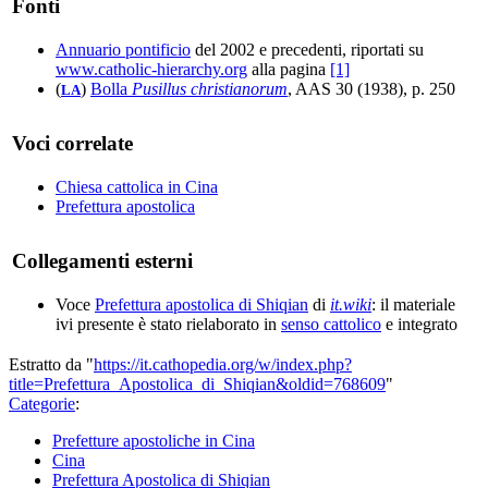
Fonti
Annuario pontificio
del 2002 e precedenti, riportati su
www.catholic-hierarchy.org
alla pagina
[1]
(
)
Bolla
Pusillus christianorum
, AAS 30 (1938), p. 250
LA
Voci correlate
Chiesa cattolica in Cina
Prefettura apostolica
Collegamenti esterni
Voce
Prefettura apostolica di Shiqian
di
it.wiki
: il materiale
ivi presente è stato rielaborato in
senso cattolico
e integrato
Estratto da "
https://it.cathopedia.org/w/index.php?
title=Prefettura_Apostolica_di_Shiqian&oldid=768609
"
Categorie
:
Prefetture apostoliche in Cina
Cina
Prefettura Apostolica di Shiqian