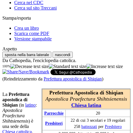
Cerca nel CDC
Cerca sul sito Treccani
Stampa/esporta
Crea un libro
Scarica come PDF
Versione stampabile
Aspetto
sposta nella barra laterale
nascondi
Da Cathopedia, l'enciclopedia cattolica.
100%
(Reindirizzamento da
Prefettura apostolica di Shiqian
)
Prefettura Apostolica di Shiqian
La
Prefettura
Apostolica Praefectura Shihtsienensis
apostolica di
Chiesa latina
Shiqian
(in
latino
:
Apostolica
Parrocchie
20
Praefectura
22 di cui 3 secolari e 19 regolari
Shihtsienensis
) è
Presbiteri
una sede della
258
battezzati
per
Presbitero
Chiesa cattolica
.