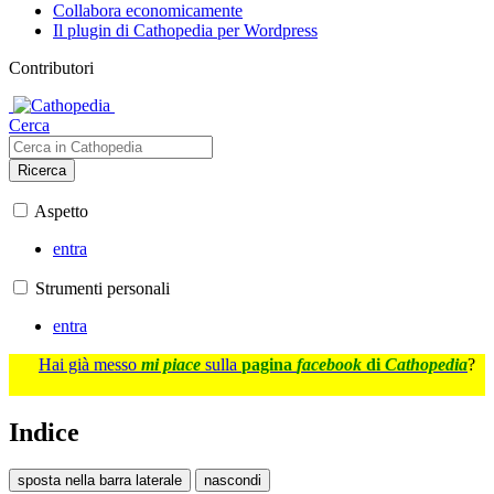
Collabora economicamente
Il plugin di Cathopedia per Wordpress
Contributori
Cerca
Ricerca
Aspetto
entra
Strumenti personali
entra
Hai già messo
mi piace
sulla
pagina
facebook
di
Cathopedia
?
Indice
sposta nella barra laterale
nascondi