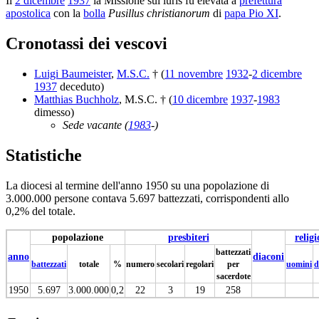
Il
2 dicembre
1937
la Missione sui iuris fu elevata a
prefettura
apostolica
con la
bolla
Pusillus christianorum
di
papa Pio XI
.
Cronotassi dei vescovi
Luigi Baumeister
,
M.S.C.
† (
11 novembre
1932
-
2 dicembre
1937
deceduto)
Matthias Buchholz
, M.S.C. † (
10 dicembre
1937
-
1983
dimesso)
Sede vacante (
1983
-)
Statistiche
La diocesi al termine dell'anno 1950 su una popolazione di
3.000.000 persone contava 5.697 battezzati, corrispondenti allo
0,2% del totale.
popolazione
presbiteri
religi
battezzati
anno
diaconi
battezzati
totale
%
numero
secolari
regolari
per
uomini
d
sacerdote
1950
5.697
3.000.000
0,2
22
3
19
258