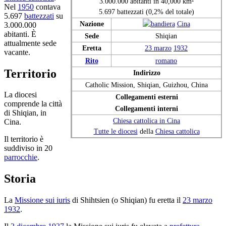
3.000.000 abitanti in 40,000 km²
Nel
1950
contava
5.697 battezzati (0,2% del totale)
5.697
battezzati
su
Nazione
Cina
3.000.000
abitanti. È
Sede
Shiqian
attualmente sede
Eretta
23 marzo
1932
vacante.
Rito
romano
Territorio
Indirizzo
Catholic Mission, Shiqian, Guizhou, China
La diocesi
Collegamenti esterni
comprende la città
Collegamenti interni
di Shiqian, in
Chiesa cattolica in Cina
Cina.
Tutte le diocesi
della
Chiesa cattolica
Il territorio è
suddiviso in 20
parrocchie
.
Storia
La
Missione sui iuris
di Shihtsien (o Shiqian) fu eretta il
23 marzo
1932
.