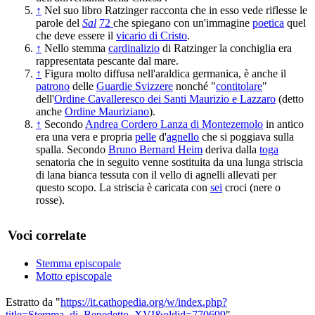
↑
Nel suo libro Ratzinger racconta che in esso vede riflesse le
parole del
Sal
72
che spiegano con un'immagine
poetica
quel
che deve essere il
vicario di Cristo
.
↑
Nello stemma
cardinalizio
di Ratzinger la conchiglia era
rappresentata pescante dal mare.
↑
Figura molto diffusa nell'araldica germanica, è anche il
patrono
delle
Guardie Svizzere
nonché "
contitolare
"
dell'
Ordine Cavalleresco dei Santi Maurizio e Lazzaro
(detto
anche
Ordine Mauriziano
).
↑
Secondo
Andrea Cordero Lanza di Montezemolo
in antico
era una vera e propria
pelle
d'
agnello
che si poggiava sulla
spalla. Secondo
Bruno Bernard Heim
deriva dalla
toga
senatoria che in seguito venne sostituita da una lunga striscia
di lana bianca tessuta con il vello di agnelli allevati per
questo scopo. La striscia è caricata con
sei
croci (nere o
rosse).
Voci correlate
Stemma episcopale
Motto episcopale
Estratto da "
https://it.cathopedia.org/w/index.php?
title=Stemma_di_Benedetto_XVI&oldid=770699
"