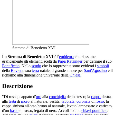
Stemma di Benedetto XVI
Lo
Stemma di Benedetto XVI
è l'
emblema
che riassume
graficamente gli elementi scelti da
Papa Ratzinger
per definire il suo
Pontificato
. Nello
scudo
che lo rappresenta sono evidenti i
simboli
della
Baviera
, sua
terra
natale, il grande amore per
Sant'Agostino
e il
richiamo alla dimensione universale della
Chiesa
.
Descrizione
"Di rosso, cappato d'
oro
alla
conchiglia
dello stesso; la
cappa
destra
alla
testa
di
moro
al naturale, vestita,
labbrata
,
coronata
di
rosso
; la
cappa sinistra all'orso bruno al naturale, levato lampassato e caricato
d'un
basto
di rosso, legato di nero. Accollato alle
chiavi pontificie
.