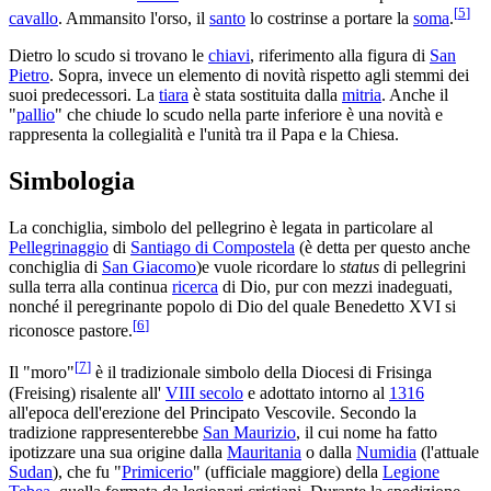
[
5
]
cavallo
. Ammansito l'orso, il
santo
lo costrinse a portare la
soma
.
Dietro lo scudo si trovano le
chiavi
, riferimento alla figura di
San
Pietro
. Sopra, invece un elemento di novità rispetto agli stemmi dei
suoi predecessori. La
tiara
è stata sostituita dalla
mitria
. Anche il
"
pallio
" che chiude lo scudo nella parte inferiore è una novità e
rappresenta la collegialità e l'unità tra il Papa e la Chiesa.
Simbologia
La conchiglia, simbolo del pellegrino è legata in particolare al
Pellegrinaggio
di
Santiago di Compostela
(è detta per questo anche
conchiglia di
San Giacomo
)e vuole ricordare lo
status
di pellegrini
sulla terra alla continua
ricerca
di Dio, pur con mezzi inadeguati,
nonché il peregrinante popolo di Dio del quale Benedetto XVI si
[
6
]
riconosce pastore.
[
7
]
Il "moro"
è il tradizionale simbolo della Diocesi di Frisinga
(Freising) risalente all'
VIII secolo
e adottato intorno al
1316
all'epoca dell'erezione del Principato Vescovile. Secondo la
tradizione rappresenterebbe
San Maurizio
, il cui nome ha fatto
ipotizzare una sua origine dalla
Mauritania
o dalla
Numidia
(l'attuale
Sudan
), che fu "
Primicerio
" (ufficiale maggiore) della
Legione