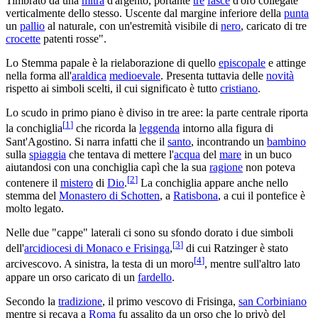
Timbrato da una
mitra
d'argento, portante
tre
fasce
d'oro collegate
verticalmente dello stesso. Uscente dal margine inferiore della
punta
un
pallio
al naturale, con un'estremità visibile di
nero
, caricato di tre
crocette
patenti rosse".
Lo Stemma papale è la rielaborazione di quello
episcopale
e attinge
nella forma all'
araldica
medioevale
. Presenta tuttavia delle
novità
rispetto ai simboli scelti, il cui significato è tutto
cristiano
.
Lo scudo in primo piano è diviso in tre aree: la parte centrale riporta
[
1
]
la conchiglia
che ricorda la
leggenda
intorno alla figura di
Sant'Agostino. Si narra infatti che il
santo
, incontrando un
bambino
sulla
spiaggia
che tentava di mettere l'
acqua
del
mare
in un buco
aiutandosi con una conchiglia capì che la sua
ragione
non poteva
[
2
]
contenere il
mistero
di
Dio
.
La conchiglia appare anche nello
stemma del
Monastero di Schotten
, a
Ratisbona
, a cui il pontefice è
molto legato.
Nelle due "cappe" laterali ci sono su sfondo dorato i due simboli
[
3
]
dell'
arcidiocesi di Monaco e Frisinga
,
di cui Ratzinger è stato
[
4
]
arcivescovo. A sinistra, la testa di un moro
, mentre sull'altro lato
appare un orso caricato di un
fardello
.
Secondo la
tradizione
, il primo vescovo di Frisinga,
san Corbiniano
mentre si recava a
Roma
fu assalito da un orso che lo privò del