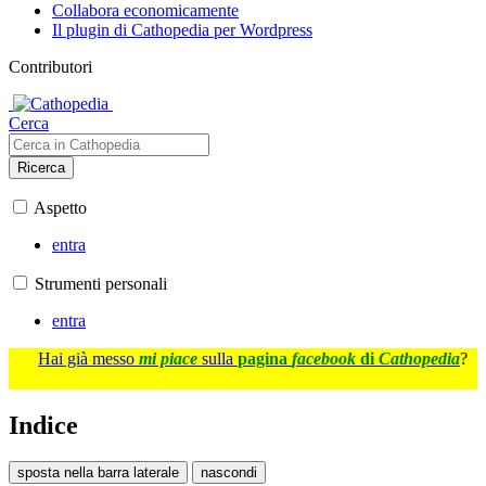
Collabora economicamente
Il plugin di Cathopedia per Wordpress
Contributori
Cerca
Ricerca
Aspetto
entra
Strumenti personali
entra
Hai già messo
mi piace
sulla
pagina
facebook
di
Cathopedia
?
Indice
sposta nella barra laterale
nascondi