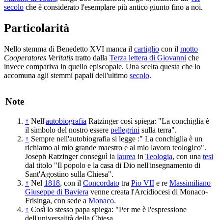
secolo
che è considerato l'esemplare più antico giunto fino a noi.
Particolarità
Nello stemma di Benedetto XVI manca il
cartiglio
con il
motto
Cooperatores Veritatis
tratto dalla
Terza lettera di Giovanni
che
invece compariva in quello episcopale. Una scelta questa che lo
accomuna agli stemmi papali dell'ultimo
secolo
.
Note
↑
Nell'
autobiografia
Ratzinger così spiega: "La conchiglia è
il simbolo del nostro essere
pellegrini
sulla terra".
↑
Sempre nell'autobiografia si legge :" La conchiglia è un
richiamo al mio grande maestro e al mio lavoro teologico".
Joseph Ratzinger conseguì la
laurea
in
Teologia
, con una
tesi
dal titolo "Il popolo e la casa di Dio nell'insegnamento di
Sant'Agostino sulla Chiesa".
↑
Nel
1818
, con il
Concordato
tra
Pio VII
e re
Massimiliano
Giuseppe di Baviera
venne creata l'Arcidiocesi di Monaco-
Frisinga, con sede a
Monaco
.
↑
Così lo stesso papa spiega: "Per me è l'espressione
dell'universalità della Chiesa .