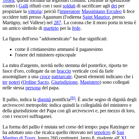
Tebea
, quella formata da legionari cristiani. Durante la spedizione
contro i
Galli
rifiutò con i suoi
soldati
di sacrificare agli
dei
per
propiziare la
vittoria
: perciò l'
imperatore
Massimiano Erculeo
li fece
uccidere tutti presso Agaunum (l'odierna
Saint Maurice
, presso
Martigny, nel Vallese) nel
287
. La corona che il moro porta in testa è
un antico simbolo di
martirio
per la
fede
.
La figura dell'orso "addomesticato" ha due significati:
come il cristianesimo ammansì il paganesimo
l'onere del ministero episcopale
La mitra d'argento, novità nello stemma del pontefice, riporta tre
fasce d'oro, collegate da un
braccio
verticale così da farle
assomigliare a una
croce
patriarcale
. Questi elementi indicano che i
tre
poteri
(
Ordine Sacro
,
Giurisdizione
,
Magistero
) sono collegati
nelle stessa
persona
del papa.
[
8
]
Il pallio, indica la
dignità
pontificia
; È anche segno di dignità degli
arcivescovi metropoliti: indica quindi la collegialità del ministero e
della giurisdizione del Papa con gli arcivescovi e, per mezzo di loro,
con i vescovi suffraganei.
La forma del pallio è mutata nel corso del tempo: papa Ratzinger ne
ha adottato uno che ricalca quello ritrovato nel
sepolcro
di
San
Martino di Tours
, lungo 260 centimetri, largo 8, risalente all'
XI