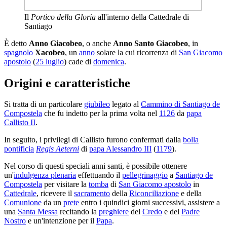
Il
Portico della Gloria
all'interno della Cattedrale di
Santiago
È detto
Anno Giacobeo
, o anche
Anno Santo Giacobeo
, in
spagnolo
Xacobeo
, un
anno
solare la cui ricorrenza di
San Giacomo
apostolo
(
25 luglio
) cade di
domenica
.
Origini e caratteristiche
Si tratta di un particolare
giubileo
legato al
Cammino di Santiago de
Compostela
che fu indetto per la prima volta nel
1126
da
papa
Callisto II
.
In seguito, i privilegi di Callisto furono confermati dalla
bolla
pontificia
Regis Aeterni
di
papa Alessandro III
(
1179
).
Nel corso di questi speciali anni santi, è possibile ottenere
un'
indulgenza plenaria
effettuando il
pellegrinaggio
a
Santiago de
Compostela
per visitare la
tomba
di
San Giacomo apostolo
in
Cattedrale
, ricevere il
sacramento
della
Riconciliazione
e della
Comunione
da un
prete
entro i quindici giorni successivi, assistere a
una
Santa Messa
recitando la
preghiere
del
Credo
e del
Padre
Nostro
e un'intenzione per il
Papa
.