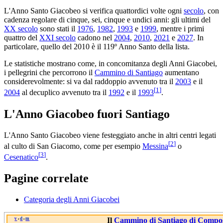
L'Anno Santo Giacobeo si verifica quattordici volte ogni
secolo
, con
cadenza regolare di cinque, sei, cinque e undici anni: gli ultimi del
XX secolo
sono stati il
1976
,
1982
,
1993
e
1999
, mentre i primi
quattro del
XXI secolo
cadono nel
2004
,
2010
,
2021
e
2027
. In
particolare, quello del 2010 è il 119º Anno Santo della lista.
Le statistiche mostrano come, in concomitanza degli Anni Giacobei,
i pellegrini che percorrono il
Cammino di Santiago
aumentano
considerevolmente: si va dal raddoppio avvenuto tra il
2003
e il
[
1
]
2004
al decuplico avvenuto tra il
1992
e il
1993
.
L'Anno Giacobeo fuori Santiago
L'Anno Santo Giacobeo viene festeggiato anche in altri centri legati
[
2
]
al culto di San Giacomo, come per esempio
Messina
o
[
3
]
Cesenatico
.
Pagine correlate
Categoria degli Anni Giacobei
v
d
m
Il
Cammino di Santiago di Compos
•
•