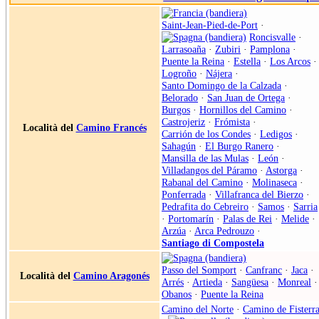
Saint-Jean-Pied-de-Port
·
Roncisvalle
·
Larrasoaña
·
Zubiri
·
Pamplona
·
Puente la Reina
·
Estella
·
Los Arcos
·
Logroño
·
Nájera
·
Santo Domingo de la Calzada
·
Belorado
·
San Juan de Ortega
·
Burgos
·
Hornillos del Camino
·
Castrojeriz
·
Frómista
·
Località del
Camino Francés
Carrión de los Condes
·
Ledigos
·
Sahagún
·
El Burgo Ranero
·
Mansilla de las Mulas
·
León
·
Villadangos del Páramo
·
Astorga
·
Rabanal del Camino
·
Molinaseca
·
Ponferrada
·
Villafranca del Bierzo
·
Pedrafita do Cebreiro
·
Samos
·
Sarria
·
Portomarín
·
Palas de Rei
·
Melide
·
Arzúa
·
Arca Pedrouzo
·
Santiago di Compostela
Passo del Somport
·
Canfranc
·
Jaca
·
Località del
Camino Aragonés
Arrés
·
Artieda
·
Sangüesa
·
Monreal
·
Obanos
·
Puente la Reina
Camino del Norte
·
Camino de Fisterr