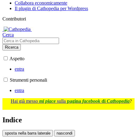
Collabora economicamente
Il plugin di Cathopedia per Wordpress
Contributori
Cerca
Ricerca
Aspetto
entra
Strumenti personali
entra
Hai già messo
mi piace
sulla
pagina
facebook
di
Cathopedia
?
Indice
sposta nella barra laterale
nascondi