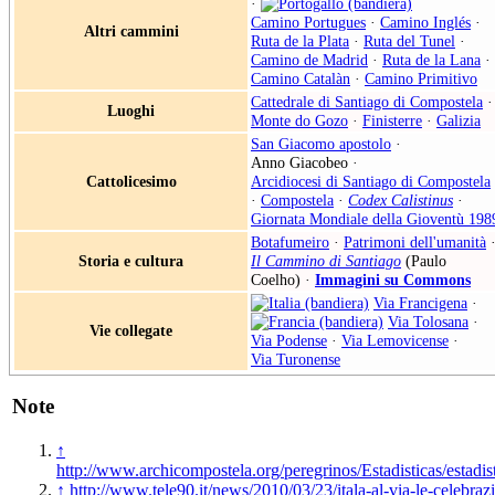
·
Camino Portugues
·
Camino Inglés
·
Altri cammini
Ruta de la Plata
·
Ruta del Tunel
·
Camino de Madrid
·
Ruta de la Lana
·
Camino Catalàn
·
Camino Primitivo
Cattedrale di Santiago di Compostela
·
Luoghi
Monte do Gozo
·
Finisterre
·
Galizia
San Giacomo apostolo
·
Anno Giacobeo
·
Cattolicesimo
Arcidiocesi di Santiago di Compostela
·
Compostela
·
Codex Calistinus
·
Giornata Mondiale della Gioventù 198
Botafumeiro
·
Patrimoni dell'umanità
Storia e cultura
Il Cammino di Santiago
(Paulo
Coelho) ·
Immagini su Commons
Via Francigena
·
Via Tolosana
·
Vie collegate
Via Podense
·
Via Lemovicense
·
Via Turonense
Note
↑
http://www.archicompostela.org/peregrinos/Estadisticas/estadi
↑
http://www.tele90.it/news/2010/03/23/itala-al-via-le-celebrazi