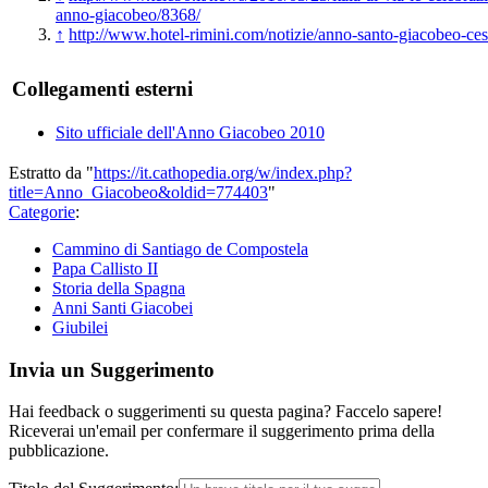
anno-giacobeo/8368/
↑
http://www.hotel-rimini.com/notizie/anno-santo-giacobeo-ces
Collegamenti esterni
Sito ufficiale dell'Anno Giacobeo 2010
Estratto da "
https://it.cathopedia.org/w/index.php?
title=Anno_Giacobeo&oldid=774403
"
Categorie
:
Cammino di Santiago de Compostela
Papa Callisto II
Storia della Spagna
Anni Santi Giacobei
Giubilei
Invia un Suggerimento
Hai feedback o suggerimenti su questa pagina? Faccelo sapere!
Riceverai un'email per confermare il suggerimento prima della
pubblicazione.