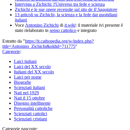
Intervista a Zichichi: l'Universo tra fede e scienza
Zichichi e le sue opere recensite sul sito de
Il Saggiatore
13 articoli su Zichichi, la scienza e la fede dai quotidiani
italiani
Voce
Antonino Zichichi
di
it.wiki
: il materiale ivi presente è
stato rielaborato in
senso cattolico
e integrato
Estratto da "
https://it.cathopedia.org/w/index.php?
title=Antonino_Zichichi&oldid=711775
"
Categorie
:
Laici italiani
Laici del XX secolo
Italiani del XX secolo
Laici per nome
Biografie
Scienziati italiani
Nati nel 1929
Nati il 15 ottobre
Disegno intelligente
Personalità cattoliche
Scienziati cattolici
Scienziati cristiani
Categorie nascoste: