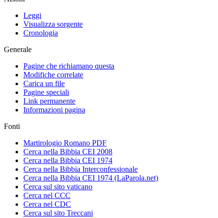
Leggi
Visualizza sorgente
Cronologia
Generale
Pagine che richiamano questa
Modifiche correlate
Carica un file
Pagine speciali
Link permanente
Informazioni pagina
Fonti
Martirologio Romano PDF
Cerca nella Bibbia CEI 2008
Cerca nella Bibbia CEI 1974
Cerca nella Bibbia Interconfessionale
Cerca nella Bibbia CEI 1974 (LaParola.net)
Cerca sul sito vaticano
Cerca nel CCC
Cerca nel CDC
Cerca sul sito Treccani