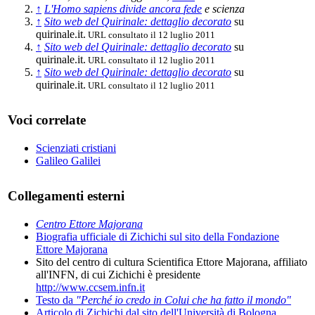
↑
L'Homo sapiens divide ancora
fede
e scienza
↑
Sito web del Quirinale: dettaglio decorato
su
quirinale.it.
URL consultato il 12 luglio 2011
↑
Sito web del Quirinale: dettaglio decorato
su
quirinale.it.
URL consultato il 12 luglio 2011
↑
Sito web del Quirinale: dettaglio decorato
su
quirinale.it.
URL consultato il 12 luglio 2011
Voci correlate
Scienziati cristiani
Galileo Galilei
Collegamenti esterni
Centro Ettore Majorana
Biografia ufficiale di Zichichi sul sito della Fondazione
Ettore Majorana
Sito del centro di cultura Scientifica Ettore Majorana, affiliato
all'INFN, di cui Zichichi è presidente
http://www.ccsem.infn.it
Testo da
"Perché io credo in Colui che ha fatto il mondo"
Articolo di Zichichi dal sito dell'Università di Bologna