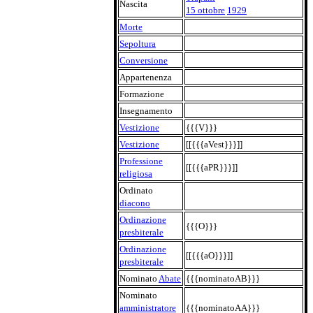
Nascita
15 ottobre
1929
Morte
Sepoltura
Conversione
Appartenenza
Formazione
Insegnamento
Vestizione
{{{V}}}
Vestizione
[[{{{aVest}}}]]
Professione
[[{{{aPR}}}]]
religiosa
Ordinato
diacono
Ordinazione
{{{O}}}
presbiterale
Ordinazione
[[{{{aO}}}]]
presbiterale
Nominato
Abate
{{{nominatoAB}}}
Nominato
amministratore
{{{nominatoAA}}}