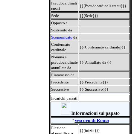
Pseudocardinali
{{{Pseudocardinali creati}}}
creati
Sede
{{{Sede}}}
Opposto a
Sostenuto da
Scomunicato
da
Confermato
{{{Confermato cardinale}}}
cardinale
Nomina a
pseudocardinale
{{{Annullato da}}}
annullata da
Riammesso da
Precedente
{{{Precedente}}}
Successivo
{{{Successivo}}}
Incarichi passati
Informazioni sul papato
°
vescovo di Roma
Elezione
{{{inizio}}}
al pontificato