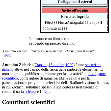
Collegamenti esterni
Invito all'ascolto
Firma autografa
[[File:{{{FirmaAutografa}}}|250px]]
{{{Festività}}}
La natura è un libro scritto
seguendo un preciso disegno.
(Antonio Zichichi.
Perché io credo in Colui che ha fatto il mondo
,
1999
.)
Antonino Zichichi
(
Trapani
,
15 ottobre
1929
) è uno
scienziato
italiano
attivo nel campo della fisica delle particelle elementari. È
noto al grande pubblico soprattutto per la sua attività di
divulgatore
scientifico
, come autore di numerosi libri e saggi e per la
partecipazione a programmi televisivi della Radiotelevisione Italiana,
in cui Zichichi sottolinea spesso la sua certezza nell'assenza di
contrasti tra la
scienza
e la
fede
.
Contributi scientifici