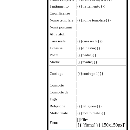
Trattamento
{{{trattamento}}}
Onorificenze
Nome templare
{{{nome templare}}}
Nomi postumi
Altri titoli
Casa reale
{{{casa reale}}}
Dinastia
{{{dinastia}}}
Padre
{{{padre}}}
Madre
{{{madre}}}
Coniuge
{{{coniuge 1}}}
Consorte
Consorte di
Figli
Religione
{{{religione}}}
Motto reale
{{{motto reale}}}
[[File:
Firma
{{{firma}}}|150x150px]]