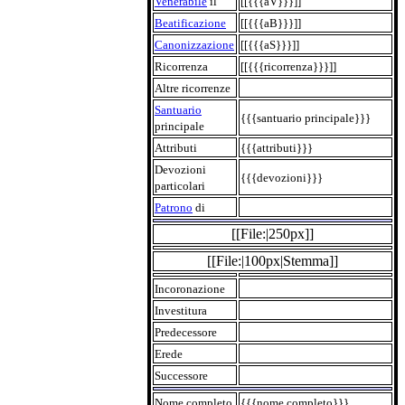
Venerabile
il
[[{{{aV}}}]]
Beatificazione
[[{{{aB}}}]]
Canonizzazione
[[{{{aS}}}]]
Ricorrenza
[[{{{ricorrenza}}}]]
Altre ricorrenze
Santuario
{{{santuario principale}}}
principale
Attributi
{{{attributi}}}
Devozioni
{{{devozioni}}}
particolari
Patrono
di
[[File:|250px]]
[[File:|100px|Stemma]]
Incoronazione
Investitura
Predecessore
Erede
Successore
Nome completo
{{{nome completo}}}