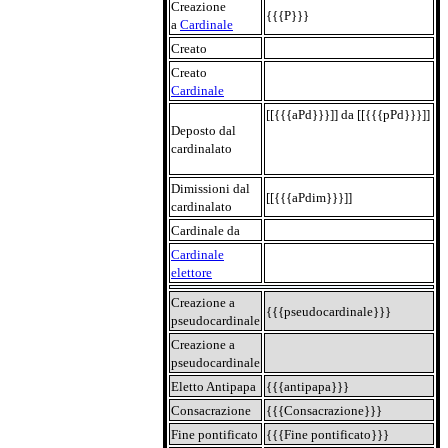
Creazione
{{{P}}}
a
Cardinale
Creato
Creato
Cardinale
[[{{{aPd}}}]] da [[{{{pPd}}}]]
Deposto dal
cardinalato
Dimissioni dal
[[{{{aPdim}}}]]
cardinalato
Cardinale da
Cardinale
elettore
Creazione a
{{{pseudocardinale}}}
pseudocardinale
Creazione a
pseudocardinale
Eletto Antipapa
{{{antipapa}}}
Consacrazione
{{{Consacrazione}}}
Fine pontificato
{{{Fine pontificato}}}