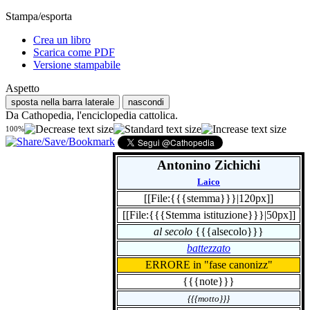
Stampa/esporta
Crea un libro
Scarica come PDF
Versione stampabile
Aspetto
sposta nella barra laterale
nascondi
Da Cathopedia, l'enciclopedia cattolica.
100%
Antonino Zichichi
Laico
[[File:{{{stemma}}}|120px]]
[[File:{{{Stemma istituzione}}}|50px]]
al secolo
{{{alsecolo}}}
battezzato
ERRORE in "fase canonizz"
{{{note}}}
{{{motto}}}