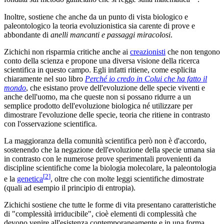
Inoltre, sostiene che anche da un punto di vista biologico e
paleontologico la teoria evoluzionistica sia carente di prove e
abbondante di
anelli mancanti e passaggi miracolosi
.
Zichichi non risparmia critiche anche ai
creazionisti
che non tengono
conto della scienza e propone una diversa visione della ricerca
scientifica in questo campo. Egli infatti ritiene, come esplicita
chiaramente nel suo libro
Perché io credo in Colui che ha fatto il
mondo
, che esistano prove dell'evoluzione delle specie viventi e
anche dell'uomo, ma che queste non si possano ridurre a un
semplice prodotto dell'evoluzione biologica né utilizzare per
dimostrare l'evoluzione delle specie, teoria che ritiene in contrasto
con l'osservazione scientifica.
La maggioranza della comunità scientifica però non è d'accordo,
sostenendo che la negazione dell'evoluzione della specie umana sia
in contrasto con le numerose prove sperimentali provenienti da
discipline scientifiche come la biologia molecolare, la paleontologia
[
2
]
e la
genetica
, oltre che con molte leggi scientifiche dimostrate
(quali ad esempio il principio di entropia).
Zichichi sostiene che tutte le forme di vita presentano caratteristiche
di "complessità irriducibile", cioè elementi di complessità che
devono venire all'esistenza contemporaneamente e in una forma