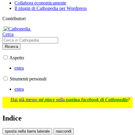
Collabora economicamente
Il plugin di Cathopedia per Wordpress
Contributori
Cerca
Ricerca
Aspetto
entra
Strumenti personali
entra
Hai già messo
mi piace
sulla
pagina
facebook
di
Cathopedia
?
Indice
sposta nella barra laterale
nascondi