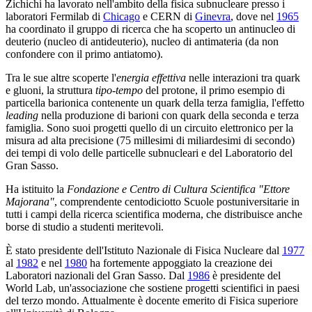
Zichichi ha lavorato nell'ambito della fisica subnucleare presso i
laboratori Fermilab di
Chicago
e CERN di
Ginevra
, dove nel
1965
ha coordinato il gruppo di ricerca che ha scoperto un antinucleo di
deuterio (nucleo di antideuterio), nucleo di antimateria (da non
confondere con il primo antiatomo).
Tra le sue altre scoperte l'
energia effettiva
nelle interazioni tra quark
e gluoni, la struttura
tipo-tempo
del protone, il primo esempio di
particella barionica contenente un quark della terza famiglia, l'effetto
leading
nella produzione di barioni con quark della seconda e terza
famiglia. Sono suoi progetti quello di un circuito elettronico per la
misura ad alta precisione (75 millesimi di miliardesimi di secondo)
dei tempi di volo delle particelle subnucleari e del Laboratorio del
Gran Sasso.
Ha istituito la
Fondazione e Centro di Cultura Scientifica "Ettore
Majorana"
, comprendente centodiciotto Scuole postuniversitarie in
tutti i campi della ricerca scientifica moderna, che distribuisce anche
borse di studio a studenti meritevoli.
È stato presidente dell'Istituto Nazionale di Fisica Nucleare dal
1977
al
1982
e nel
1980
ha fortemente appoggiato la creazione dei
Laboratori nazionali del Gran Sasso. Dal
1986
è presidente del
World Lab, un'associazione che sostiene progetti scientifici in paesi
del terzo mondo. Attualmente è docente emerito di Fisica superiore