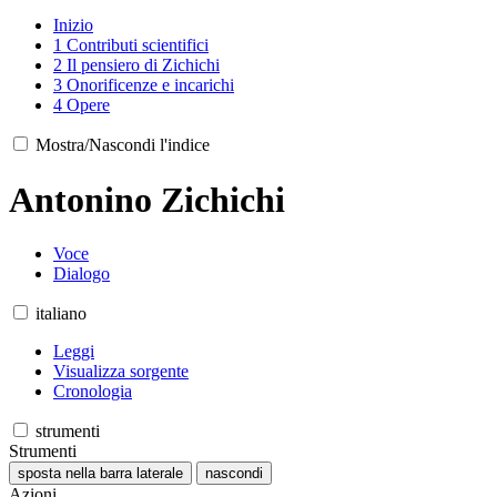
Inizio
1
Contributi scientifici
2
Il pensiero di Zichichi
3
Onorificenze e incarichi
4
Opere
Mostra/Nascondi l'indice
Antonino Zichichi
Voce
Dialogo
italiano
Leggi
Visualizza sorgente
Cronologia
strumenti
Strumenti
sposta nella barra laterale
nascondi
Azioni