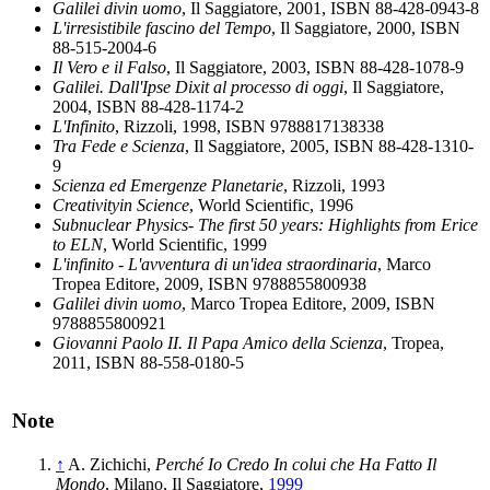
Galilei divin uomo
, Il Saggiatore, 2001, ISBN 88-428-0943-8
L'irresistibile fascino del Tempo
, Il Saggiatore, 2000, ISBN
88-515-2004-6
Il Vero e il Falso
, Il Saggiatore, 2003, ISBN 88-428-1078-9
Galilei. Dall'Ipse Dixit al processo di oggi
, Il Saggiatore,
2004, ISBN 88-428-1174-2
L'Infinito
, Rizzoli, 1998, ISBN 9788817138338
Tra Fede e Scienza
, Il Saggiatore, 2005, ISBN 88-428-1310-
9
Scienza ed Emergenze Planetarie
, Rizzoli, 1993
Creativityin Science
, World Scientific, 1996
Subnuclear Physics- The first 50 years: Highlights from Erice
to ELN
, World Scientific, 1999
L'infinito - L'avventura di un'idea straordinaria
, Marco
Tropea Editore, 2009, ISBN 9788855800938
Galilei divin uomo
, Marco Tropea Editore, 2009, ISBN
9788855800921
Giovanni Paolo II. Il Papa Amico della Scienza
, Tropea,
2011, ISBN 88-558-0180-5
Note
↑
A. Zichichi,
Perché Io Credo In colui che Ha Fatto Il
Mondo
, Milano, Il Saggiatore,
1999