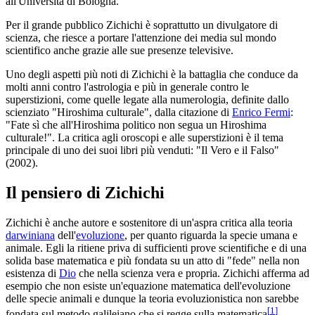
all'Università di Bologna.
Per il grande pubblico Zichichi è soprattutto un divulgatore di
scienza, che riesce a portare l'attenzione dei media sul mondo
scientifico anche grazie alle sue presenze televisive.
Uno degli aspetti più noti di Zichichi è la battaglia che conduce da
molti anni contro l'astrologia e più in generale contro le
superstizioni, come quelle legate alla numerologia, definite dallo
scienziato "Hiroshima culturale", dalla citazione di
Enrico Fermi
:
"Fate sì che all'Hiroshima politico non segua un Hiroshima
culturale!". La critica agli oroscopi e alle superstizioni è il tema
principale di uno dei suoi libri più venduti: "Il Vero e il Falso"
(2002).
Il pensiero di Zichichi
Zichichi è anche autore e sostenitore di un'aspra critica alla teoria
darwiniana
dell'
evoluzione
, per quanto riguarda la specie umana e
animale. Egli la ritiene priva di sufficienti prove scientifiche e di una
solida base matematica e più fondata su un atto di "fede" nella non
esistenza di
Dio
che nella scienza vera e propria. Zichichi afferma ad
esempio che non esiste un'equazione matematica dell'evoluzione
delle specie animali e dunque la teoria evoluzionistica non sarebbe
[
1
]
fondata sul metodo galileiano che si regge sulla matematica
.