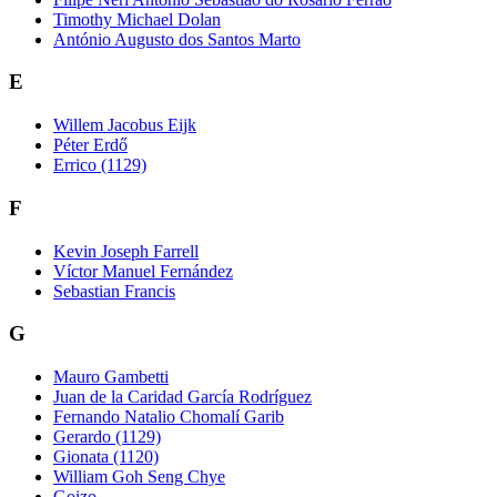
Timothy Michael Dolan
António Augusto dos Santos Marto
E
Willem Jacobus Eijk
Péter Erdő
Errico (1129)
F
Kevin Joseph Farrell
Víctor Manuel Fernández
Sebastian Francis
G
Mauro Gambetti
Juan de la Caridad García Rodríguez
Fernando Natalio Chomalí Garib
Gerardo (1129)
Gionata (1120)
William Goh Seng Chye
Goizo