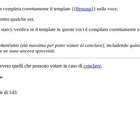
e completa correttamente il template {{
Persona
}} nella voce.
 entro qualche ora.
tarci, verifica se il template in queste voci è compilato correttamente e
ottant'anni (età massima per poter votare al conclave), includendo quindi
he ne sono ancora sprovvisti.
ovvero quelli che possono votare in caso di
conclave
.
"
le di 143.