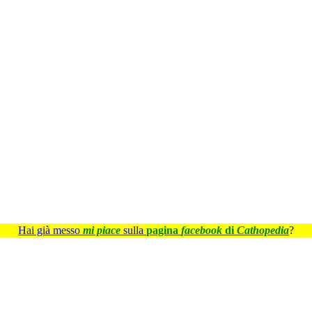
Hai già messo
mi piace
sulla
pagina
facebook
di
Cathopedia
?