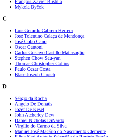
François-Xavier Bustillo
Mykola Byčok
C
Luis Gerardo Cabrera Herrera
José Tolentino Calaça de Mendonça
José Cobo Cano
Oscar Cantoni
Carlos Gustavo Castillo Mattasoglio
Stephen Chow Sau-yan
Thomas Christopher Collins
Paulo Cezar Costa
Blase Joseph Cupich
D
Sérgio da Rocha
Angelo De Donatis
Jozef De Kesel
John Atcherley Dew
Daniel Nicholas DiNardo
Virgílio do Carmo da Silva
Manuel José Macário do Nascimento Clemente
Filipe Neri António Sebastião do Rosário Ferrão