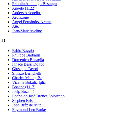
Fridolin Ambongo Besungu
Angelo (1122)
Anders Arborelius
Ardizzone
Ángel Fernández Artime
Atto
Jean-Marc Aveline
B
Fabio Baggio
Philippe Barbarin
Domenico Battaglia
Ignace Bessi Dogbo
Giuseppe Betori
Sigizzo Bianchelli
Charles Maung Bo
Vicente Bokalic Iglic
Bosone (1117)
Josip Bozanić
Leopoldo José Brenes Solórzano
Stephen Brislin
João Bráz de Aviz
Raymond Leo Burke