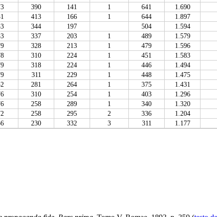
73
390
141
1
641
1.690
81
413
166
1
644
1.897
83
344
197
504
1.594
83
337
203
1
489
1.579
79
328
213
1
479
1.596
78
310
224
1
451
1.583
79
318
224
1
446
1.494
79
311
229
1
448
1.475
82
281
264
1
375
1.431
76
310
254
1
403
1.296
76
258
289
1
340
1.320
72
258
295
2
336
1.204
66
230
332
3
311
1.177