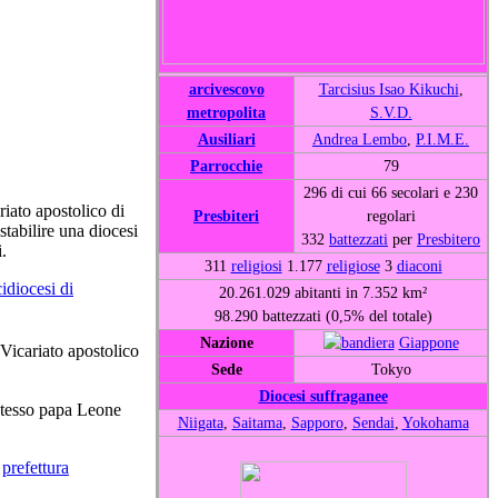
arcivescovo
Tarcisius Isao Kikuchi
,
metropolita
S.V.D.
Ausiliari
Andrea Lembo
,
P.I.M.E.
Parrocchie
79
296 di cui 66 secolari e 230
ariato apostolico di
Presbiteri
regolari
stabilire una diocesi
332
battezzati
per
Presbitero
.
311
religiosi
1.177
religiose
3
diaconi
cidiocesi di
20.261.029 abitanti in 7.352 km²
98.290 battezzati (0,5% del totale)
Nazione
Giappone
 Vicariato apostolico
Sede
Tokyo
Diocesi suffraganee
stesso papa Leone
Niigata
,
Saitama
,
Sapporo
,
Sendai
,
Yokohama
a
prefettura