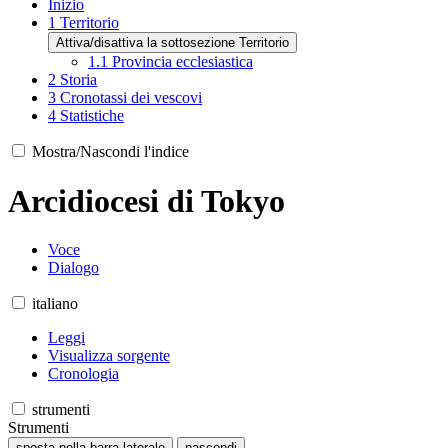
Inizio
1
Territorio
Attiva/disattiva la sottosezione Territorio
1.1
Provincia ecclesiastica
2
Storia
3
Cronotassi dei vescovi
4
Statistiche
Mostra/Nascondi l'indice
Arcidiocesi di Tokyo
Voce
Dialogo
italiano
Leggi
Visualizza sorgente
Cronologia
strumenti
Strumenti
sposta nella barra laterale
nascondi