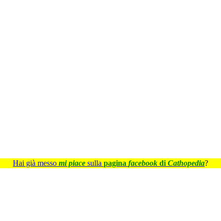
Hai già messo
mi piace
sulla
pagina
facebook
di
Cathopedia
?