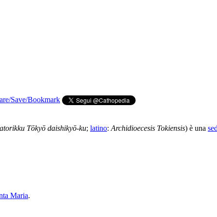
atorikku Tōkyō daishikyō-ku
;
latino
:
Archidioecesis Tokiensis
) è una
se
anta Maria
.