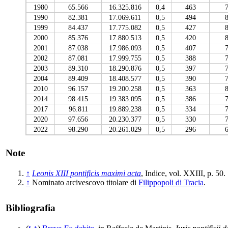
1980
65.566
16.325.816
0,4
463
1990
82.381
17.069.611
0,5
494
1999
84.437
17.775.082
0,5
427
2000
85.376
17.880.513
0,5
420
2001
87.038
17.986.093
0,5
407
2002
87.081
17.999.755
0,5
388
2003
89.310
18.290.876
0,5
397
2004
89.409
18.408.577
0,5
390
2010
96.157
19.200.258
0,5
363
2014
98.415
19.383.095
0,5
386
2017
96.811
19.889.238
0,5
334
2020
97.656
20.230.377
0,5
330
2022
98.290
20.261.029
0,5
296
Note
↑
Leonis XIII pontificis maximi acta
, Indice, vol. XXIII, p. 50.
↑
Nominato arcivescovo titolare di
Filippopoli di Tracia
.
Bibliografia