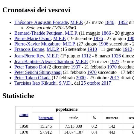
Cronotassi dei vescovi
Théodore-Augustin Forcade
,
M.E.P.
(27 marzo
1846
-
1852
di
Sede vacante (1852-1866)
Bernard-Thadée Petitjean
,
M.E.P.
(11 maggio
1866
- 20 giugn
Pierre-Marie Osouf
,
M.E.P.
(19 dicembre
1876
- 27 giugno
19
Pierre-Xavier Mugabure
,
M.E.P.
(27 giugno
1906
succeduto -
François Bonne
,
M.E.P.
(15 settembre
1910
- 11 gennaio
1912
Jean-Pierre Rey
,
M.E.P.
(1º giugno
1912
- 6 marzo
1926
dimes
Jean-Baptiste-Alexis Chambon
,
M.E.P.
(16 marzo
1927
- 9 no
Peter Tatsuo Doi
(2 dicembre
1937
- 21 febbraio
1970
decedut
Peter Seiichi Shirayanagi
(21 febbraio
1970
succeduto - 17 feb
Peter Takeo Okada
(17 febbraio
2000
- 25 ottobre
2017
ritirato
Tarcisius Isao Kikuchi
,
S.V.D.
, dal
25 ottobre
2017
Statistiche
popolazione
anno
battezzati
totale
%
numero
sec
1950
15.246
7.513.000
0,2
142
1970
57.912
14.874.107
0,4
443