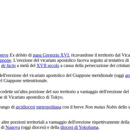
breve
Ex debito
di
papa Gregorio XVI
, ricavandone il territorio dal Vic
ppone
. L'erezione del vicariato apostolico faceva seguito al tentativo di 
a
de facto
a metà del
XVII secolo
a causa della persecuzione dei cristiani
dell'erezione del vicariato apostolico del Giappone meridionale (oggi
ar
el Giappone settentrionale.
cedette un'altra porzione del suo territorio a vantaggio dell'erezione del
e di Vicariato apostolico di Tokyo.
 rango di
arcidiocesi
metropolitana
con il breve
Non maius Nobis
dello 
altre porzioni territoriali a vantaggio dell'erezione rispettivamente dell
a di
Nagoya
(oggi diocesi) e della
diocesi di Yokohama
.