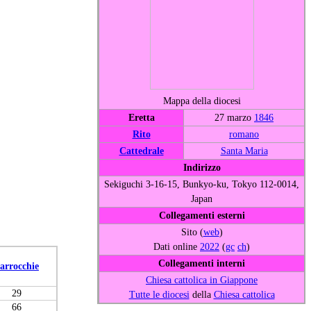
Mappa della diocesi
Eretta
27 marzo
1846
Rito
romano
Cattedrale
Santa Maria
Indirizzo
Sekiguchi 3-16-15, Bunkyo-ku, Tokyo 112-0014,
Japan
Collegamenti esterni
Sito (
web
)
Dati online
2022
(
gc
ch
)
Collegamenti interni
arrocchie
Chiesa cattolica in Giappone
29
Tutte le diocesi
della
Chiesa cattolica
66