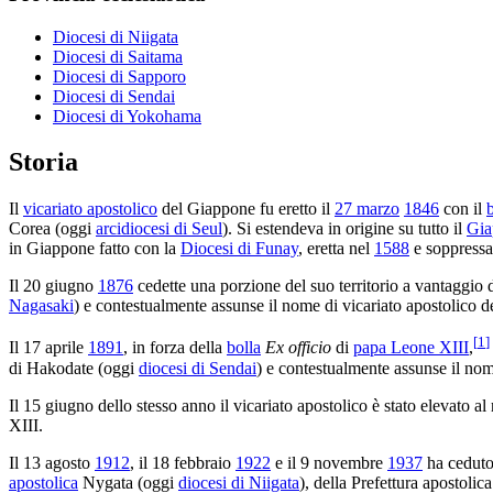
Diocesi di Niigata
Diocesi di Saitama
Diocesi di Sapporo
Diocesi di Sendai
Diocesi di Yokohama
Storia
Il
vicariato apostolico
del Giappone fu eretto il
27 marzo
1846
con il
Corea (oggi
arcidiocesi di Seul
). Si estendeva in origine su tutto il
Gia
in Giappone fatto con la
Diocesi di Funay
, eretta nel
1588
e soppress
Il 20 giugno
1876
cedette una porzione del suo territorio a vantaggio 
Nagasaki
) e contestualmente assunse il nome di vicariato apostolico d
[
1
]
Il 17 aprile
1891
, in forza della
bolla
Ex officio
di
papa Leone XIII
,
di Hakodate (oggi
diocesi di Sendai
) e contestualmente assunse il nom
Il 15 giugno dello stesso anno il vicariato apostolico è stato elevato al
XIII.
Il 13 agosto
1912
, il 18 febbraio
1922
e il 9 novembre
1937
ha ceduto 
apostolica
Nygata (oggi
diocesi di Niigata
), della Prefettura apostolic