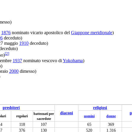
messo)
o
1876
nominato vicario apostolico del
Giappone meridionale
)
06
deceduto)
 27 maggio
1910
deceduto)
deceduto)
[
2
]
so)
vembre
1937
nominato vescovo di
Yokohama
)
o)
braio
2000
dimesso)
)
presbiteri
religiosi
diaconi
p
battezzati per
olari
regolari
uomini
donne
sacerdote
24
118
107
65
369
67
376
130
520
1.316