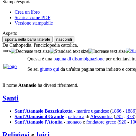
Stampa/esporta
Crea un libro
Scarica come PDF
Versione stampabile
Aspetto
sposta nella barra laterale
nascondi
Da Cathopedia, l'enciclopedia cattolica.
100%
Questa è una
pagina di disambiguazione
per orientarsi tr
Se sei
giunto qui
da un'altra pagina torna indietro e corre
Il nome
Atanasio
ha diversi riferimenti.
Santi
Sant'Atanasio Bazzekuketta
-
martire
ugandese
(
1866
-
1886
Sant'Atanasio il Grande
-
patriarca
di
Alessandria
(
295
-
373
)
Sant'Atanasio l'Atonita
-
monaco
e
fondatore
greco
(
920
-
10
Religiosi
e
laici