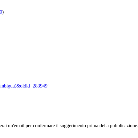
0
)
disambigua)&oldid=283949
"
rai un'email per confermare il suggerimento prima della pubblicazione