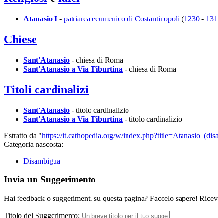
Atanasio I
-
patriarca ecumenico di Costantinopoli
(
1230
-
131
Chiese
Sant'Atanasio
- chiesa di Roma
Sant'Atanasio a Via Tiburtina
- chiesa di Roma
Titoli cardinalizi
Sant'Atanasio
- titolo cardinalizio
Sant'Atanasio a Via Tiburtina
- titolo cardinalizio
Estratto da "
https://it.cathopedia.org/w/index.php?title=Atanasio_(
Categoria nascosta:
Disambigua
Invia un Suggerimento
Hai feedback o suggerimenti su questa pagina? Faccelo sapere! Riceve
Titolo del Suggerimento: