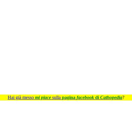
Hai già messo
mi piace
sulla
pagina
facebook
di
Cathopedia
?