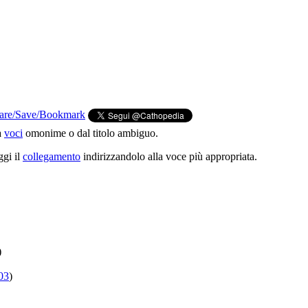
a
voci
omonime o dal titolo ambiguo.
ggi il
collegamento
indirizzandolo alla voce più appropriata.
)
03
)