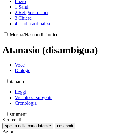
Inizio
1
Santi
2
Religiosi e laici
3
Chiese
4
Titoli cardinalizi
Mostra/Nascondi l'indice
Atanasio (disambigua)
Voce
Dialogo
italiano
Leggi
Visualizza sorgente
Cronologia
strumenti
Strumenti
sposta nella barra laterale
nascondi
Azioni