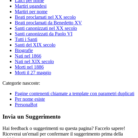
Laici per nome
Martiri ugandesi
Martiri per nome
Beati proclamati nel XX secolo
Beati proclamati da Benedetto XV
Santi canonizzati nel XX secolo
Santi canonizzati da Paolo VI
Tutti i Santi
Santi del XIX secolo
Biografie
Nati nel 1866
Nati nel XIX secolo
Morti nel 1886
Morti il 27 maggio
Categorie nascoste:
Pagine contenenti chiamate a template con parametri duplicati
Per nome esiste
PersonaBot
Invia un Suggerimento
Hai feedback o suggerimenti su questa pagina? Faccelo sapere!
Riceverai un'email per confermare il suggerimento prima della