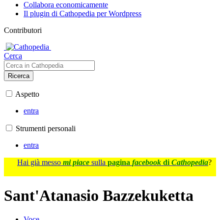
Collabora economicamente
Il plugin di Cathopedia per Wordpress
Contributori
Cerca
Ricerca
Aspetto
entra
Strumenti personali
entra
Hai già messo
mi piace
sulla
pagina
facebook
di
Cathopedia
?
Sant'Atanasio Bazzekuketta
Voce