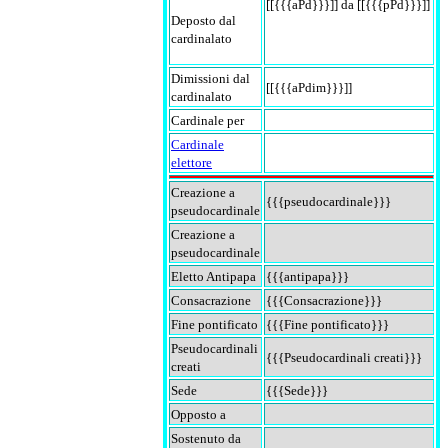
[[{{{aPd}}}]] da [[{{{pPd}}}]]
Deposto dal
cardinalato
Dimissioni dal
[[{{{aPdim}}}]]
cardinalato
Cardinale per
Cardinale
elettore
Creazione a
{{{pseudocardinale}}}
pseudocardinale
Creazione a
pseudocardinale
Eletto Antipapa
{{{antipapa}}}
Consacrazione
{{{Consacrazione}}}
Fine pontificato
{{{Fine pontificato}}}
Pseudocardinali
{{{Pseudocardinali creati}}}
creati
Sede
{{{Sede}}}
Opposto a
Sostenuto da