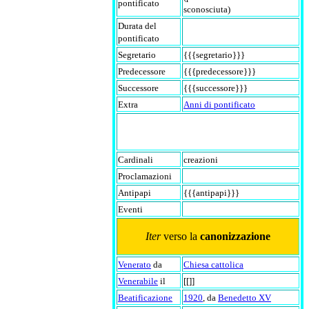
pontificato
sconosciuta)
Durata del
pontificato
Segretario
{{{segretario}}}
Predecessore
{{{predecessore}}}
Successore
{{{successore}}}
Extra
Anni di pontificato
Cardinali
creazioni
Proclamazioni
Antipapi
{{{antipapi}}}
Eventi
Iter
verso la
canonizzazione
Venerato
da
Chiesa cattolica
Venerabile
il
[[]]
Beatificazione
1920
, da
Benedetto XV