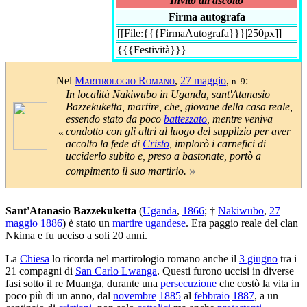
Invito all'ascolto
Firma autografa
[[File:{{{FirmaAutografa}}}|250px]]
{{{Festività}}}
Nel
Martirologio Romano
,
27 maggio
,
:
n. 9
In località Nakiwubo in Uganda, sant'Atanasio
Bazzekuketta, martire, che, giovane della casa reale,
essendo stato da poco
battezzato
, mentre veniva
condotto con gli altri al luogo del supplizio per aver
«
accolto la fede di
Cristo
, implorò i carnefici di
ucciderlo subito e, preso a bastonate, portò a
»
compimento il suo martirio.
Sant'Atanasio Bazzekuketta
(
Uganda
,
1866
; †
Nakiwubo
,
27
maggio
1886
) è stato un
martire
ugandese
. Era paggio reale del clan
Nkima e fu ucciso a soli 20 anni.
La
Chiesa
lo ricorda nel martirologio romano anche il
3 giugno
tra i
21 compagni di
San Carlo Lwanga
. Questi furono uccisi in diverse
fasi sotto il re Muanga, durante una
persecuzione
che costò la vita in
poco più di un anno, dal
novembre
1885
al
febbraio
1887
, a un