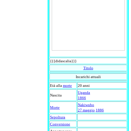
{{{didascalia}}}
Titolo
Incarichi attuali
Età alla
morte
20 anni
Uganda
Nascita
1866
Nakiwubo
Morte
27 maggio
1886
Sepoltura
Conversione