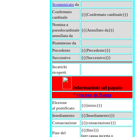
Scomunicato
da
Confermato
{{{Confermato cardinale}}}
cardinale
Nomina a
pseudocardinale
{{{Annullato da}}}
annullata da
Riammesso da
Precedente
{{{Precedente}}}
Successivo
{{{Successivo}}}
Incarichi
ricoperti
Informazioni sul papato
°
vescovo di Roma
Elezione
{{{inizio}}}
al pontificato
Insediamento
{{{Insediamento}}}
Consacrazione
{{{consacrazione}}}
{{{fine}}}
Fine del
(per causa incerta o