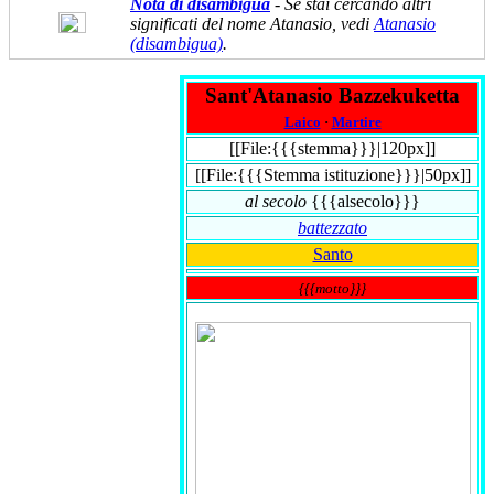
Nota di disambigua
- Se stai cercando altri
significati del nome Atanasio, vedi
Atanasio
(disambigua)
.
Sant'Atanasio Bazzekuketta
Laico
·
Martire
[[File:{{{stemma}}}|120px]]
[[File:{{{Stemma istituzione}}}|50px]]
al secolo
{{{alsecolo}}}
battezzato
Santo
{{{motto}}}