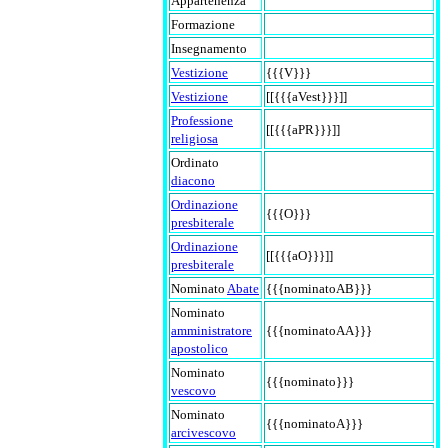
Appartenenza
Formazione
Insegnamento
Vestizione
{{{V}}}
Vestizione
[[{{{aVest}}}]]
Professione
[[{{{aPR}}}]]
religiosa
Ordinato
diacono
Ordinazione
{{{O}}}
presbiterale
Ordinazione
[[{{{aO}}}]]
presbiterale
Nominato
Abate
{{{nominatoAB}}}
Nominato
amministratore
{{{nominatoAA}}}
apostolico
Nominato
{{{nominato}}}
vescovo
Nominato
{{{nominatoA}}}
arcivescovo