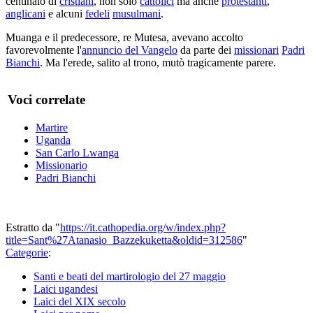
centinaio di
cristiani
, non solo
cattolici
ma anche
protestanti
,
anglicani
e alcuni
fedeli
musulmani
.
Muanga e il predecessore, re Mutesa, avevano accolto
favorevolmente l'
annuncio del Vangelo
da parte dei
missionari
Padri
Bianchi
. Ma l'erede, salito al trono, mutò tragicamente parere.
Voci correlate
Martire
Uganda
San Carlo Lwanga
Missionario
Padri Bianchi
Estratto da "
https://it.cathopedia.org/w/index.php?
title=Sant%27Atanasio_Bazzekuketta&oldid=312586
"
Categorie
:
Santi e beati del martirologio del 27 maggio
Laici ugandesi
Laici del XIX secolo