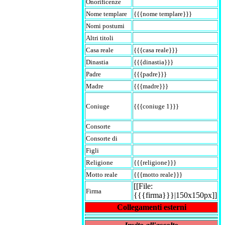
Onorificenze
Nome templare
{{{nome templare}}}
Nomi postumi
Altri titoli
Casa reale
{{{casa reale}}}
Dinastia
{{{dinastia}}}
Padre
{{{padre}}}
Madre
{{{madre}}}
Coniuge
{{{coniuge 1}}}
Consorte
Consorte di
Figli
Religione
{{{religione}}}
Motto reale
{{{motto reale}}}
[[File:
Firma
{{{firma}}}|150x150px]]
Collegamenti esterni