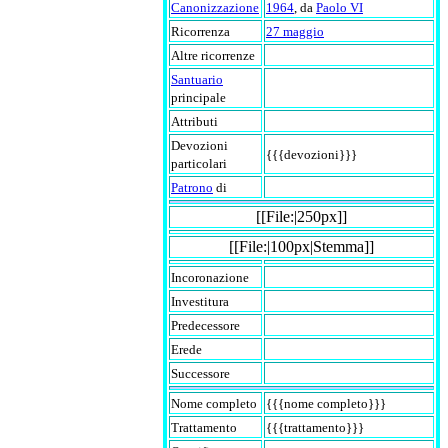
Canonizzazione
1964
, da
Paolo VI
Ricorrenza
27 maggio
Altre ricorrenze
Santuario
principale
Attributi
Devozioni
{{{devozioni}}}
particolari
Patrono
di
[[File:|250px]]
[[File:|100px|Stemma]]
Incoronazione
Investitura
Predecessore
Erede
Successore
Nome completo
{{{nome completo}}}
Trattamento
{{{trattamento}}}