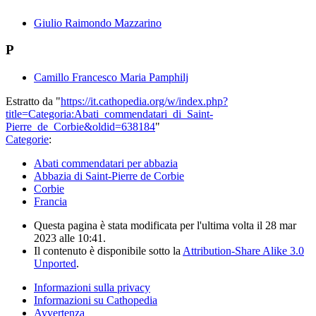
Giulio Raimondo Mazzarino
P
Camillo Francesco Maria Pamphilj
Estratto da "
https://it.cathopedia.org/w/index.php?
title=Categoria:Abati_commendatari_di_Saint-
Pierre_de_Corbie&oldid=638184
"
Categorie
:
Abati commendatari per abbazia
Abbazia di Saint-Pierre de Corbie
Corbie
Francia
Questa pagina è stata modificata per l'ultima volta il 28 mar
2023 alle 10:41.
Il contenuto è disponibile sotto la
Attribution-Share Alike 3.0
Unported
.
Informazioni sulla privacy
Informazioni su Cathopedia
Avvertenza