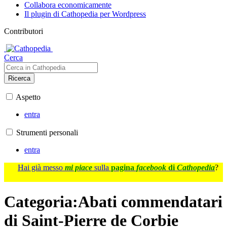
Collabora economicamente
Il plugin di Cathopedia per Wordpress
Contributori
Cerca
Ricerca
Aspetto
entra
Strumenti personali
entra
Hai già messo
mi piace
sulla
pagina
facebook
di
Cathopedia
?
Categoria
:
Abati commendatari
di Saint-Pierre de Corbie